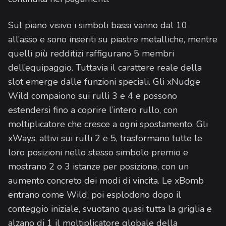
Sul piano visivo i simboli bassi vanno dal 10
all’asso e sono inseriti su piastre metalliche, mentre
quelli più redditizi raffigurano 5 membri
dell’equipaggio. Tuttavia il carattere reale della
slot emerge dalle funzioni speciali. Gli xNudge
Wild compaiono sui rulli 3 e 4 e possono
estendersi fino a coprire l’intero rullo, con
moltiplicatore che cresce a ogni spostamento. Gli
xWays, attivi sui rulli 2 e 5, trasformano tutte le
loro posizioni nello stesso simbolo premio e
mostrano 2 o 3 istanze per posizione, con un
aumento concreto dei modi di vincita. Le xBomb
entrano come Wild, poi esplodono dopo il
conteggio iniziale, svuotano quasi tutta la griglia e
alzano di 1 il moltiplicatore globale della