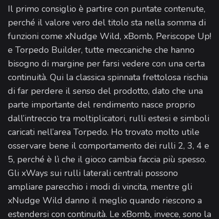
Il primo consiglio è partire con puntate contenute,
perché il valore vero del titolo sta nella somma di
funzioni come xNudge Wild, xBomb, Periscope Up!
e Torpedo Builder, tutte meccaniche che hanno
bisogno di margine per farsi vedere con una certa
continuità. Qui la classica spinnata frettolosa rischia
di far perdere il senso del prodotto, dato che una
parte importante del rendimento nasce proprio
dall’intreccio tra moltiplicatori, rulli estesi e simboli
caricati nell’area Torpedo. Ho trovato molto utile
osservare bene il comportamento dei rulli 2, 3, 4 e
5, perché è lì che il gioco cambia faccia più spesso.
Gli xWays sui rulli laterali centrali possono
ampliare parecchio i modi di vincita, mentre gli
xNudge Wild danno il meglio quando riescono a
estendersi con continuità. Le xBomb, invece, sono la