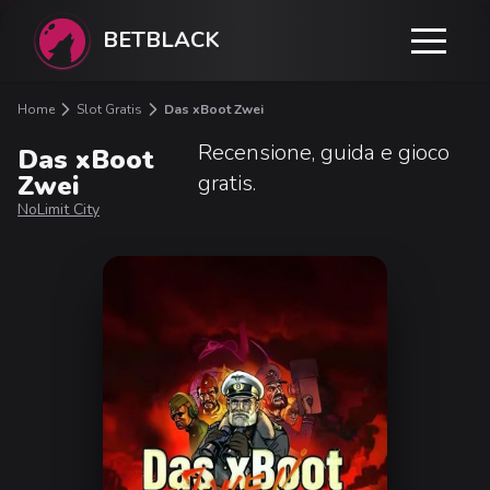
BETBLACK
Home
Slot Gratis
Das xBoot Zwei
Recensione, guida e gioco
Das xBoot
Zwei
gratis.
NoLimit City