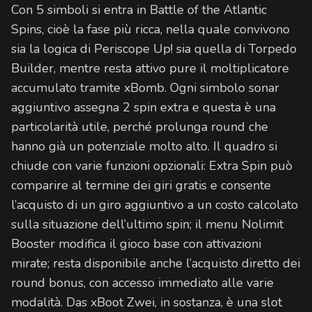
Con 5 simboli si entra in Battle of the Atlantic
Spins, cioè la fase più ricca, nella quale convivono
sia la logica di Periscope Up! sia quella di Torpedo
Builder, mentre resta attivo pure il moltiplicatore
accumulato tramite xBomb. Ogni simbolo sonar
aggiuntivo assegna 2 spin extra e questa è una
particolarità utile, perché prolunga round che
hanno già un potenziale molto alto. Il quadro si
chiude con varie funzioni opzionali: Extra Spin può
comparire al termine dei giri gratis e consente
l’acquisto di un giro aggiuntivo a un costo calcolato
sulla situazione dell’ultimo spin; il menu Nolimit
Booster modifica il gioco base con attivazioni
mirate; resta disponibile anche l’acquisto diretto dei
round bonus, con accesso immediato alle varie
modalità. Das xBoot Zwei, in sostanza, è una slot