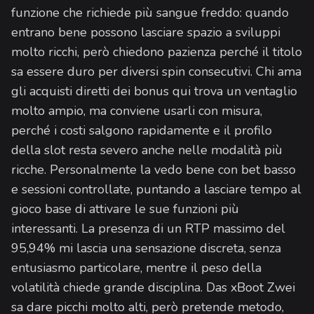
funzione che richiede più sangue freddo: quando
entrano bene possono lasciare spazio a sviluppi
molto ricchi, però chiedono pazienza perché il titolo
sa essere duro per diversi spin consecutivi. Chi ama
gli acquisti diretti dei bonus qui trova un ventaglio
molto ampio, ma conviene usarli con misura,
perché i costi salgono rapidamente e il profilo
della slot resta severo anche nelle modalità più
ricche. Personalmente la vedo bene con bet basso
e sessioni controllate, puntando a lasciare tempo al
gioco base di attivare le sue funzioni più
interessanti. La presenza di un RTP massimo del
95,94% mi lascia una sensazione discreta, senza
entusiasmo particolare, mentre il peso della
volatilità chiede grande disciplina. Das xBoot Zwei
sa dare picchi molto alti, però pretende metodo,