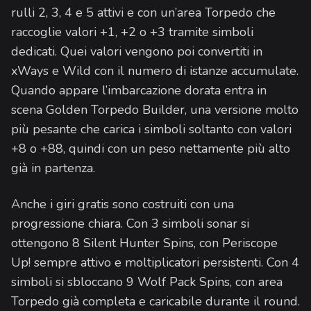
rulli 2, 3, 4 e 5 attivi e con un’area Torpedo che
raccoglie valori +1, +2 o +3 tramite simboli
dedicati. Quei valori vengono poi convertiti in
xWays e Wild con il numero di istanze accumulate.
Quando appare l’imbarcazione dorata entra in
scena Golden Torpedo Builder, una versione molto
più pesante che carica i simboli soltanto con valori
+8 o +88, quindi con un peso nettamente più alto
già in partenza.
Anche i giri gratis sono costruiti con una
progressione chiara. Con 3 simboli sonar si
ottengono 8 Silent Hunter Spins, con Periscope
Up! sempre attivo e moltiplicatori persistenti. Con 4
simboli si sbloccano 9 Wolf Pack Spins, con area
Torpedo già completa e caricabile durante il round.