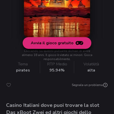
Avvia il gioco gratuito
Cliccando su questo pulsante dichiari di avere
almeno 18 anni. Il gioco è vietato ai minori. Gioca
responsabilmente.
Tema
RTP Medio
Volatilità
pirates
95.94
%
alta
Segnala un problema
Casino Italiani dove puoi trovare la slot
Das xBoot Zwei ed altri giochi dello