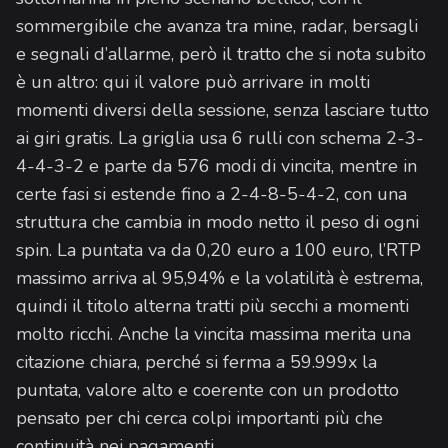
sommergibile che avanza tra mine, radar, bersagli
e segnali d’allarme, però il tratto che si nota subito
è un altro: qui il valore può arrivare in molti
momenti diversi della sessione, senza lasciare tutto
ai giri gratis. La griglia usa 6 rulli con schema 2-3-
4-4-3-2 e parte da 576 modi di vincita, mentre in
certe fasi si estende fino a 2-4-8-5-4-2, con una
struttura che cambia in modo netto il peso di ogni
spin. La puntata va da 0,20 euro a 100 euro, l’RTP
massimo arriva al 95,94% e la volatilità è estrema,
quindi il titolo alterna tratti più secchi a momenti
molto ricchi. Anche la vincita massima merita una
citazione chiara, perché si ferma a 59.999x la
puntata, valore alto e coerente con un prodotto
pensato per chi cerca colpi importanti più che
continuità nei pagamenti.