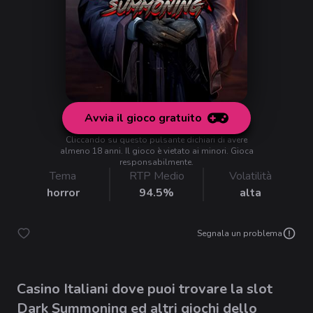
Avvia il gioco gratuito
Cliccando su questo pulsante dichiari di avere
almeno 18 anni. Il gioco è vietato ai minori. Gioca
responsabilmente.
Tema
RTP Medio
Volatilità
horror
94.5
%
alta
Segnala un problema
Casino Italiani dove puoi trovare la slot
Dark Summoning ed altri giochi dello