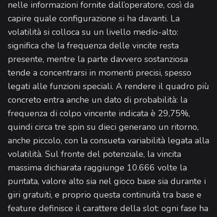
nelle informazioni fornite dall’operatore, così da
capire quale configurazione si ha davanti. La
volatilità si colloca su un livello medio-alto:
significa che la frequenza delle vincite resta
presente, mentre la parte davvero sostanziosa
tende a concentrarsi in momenti precisi, spesso
legati alle funzioni speciali. A rendere il quadro più
concreto entra anche un dato di probabilità: la
frequenza di colpo vincente indicata è 29,75%,
quindi circa tre spin su dieci generano un ritorno,
anche piccolo, con la consueta variabilità legata alla
volatilità. Sul fronte del potenziale, la vincita
massima dichiarata raggiunge 10.666 volte la
puntata, valore alto sia nel gioco base sia durante i
giri gratuiti, e proprio questa continuità tra base e
feature definisce il carattere della slot: ogni fase ha