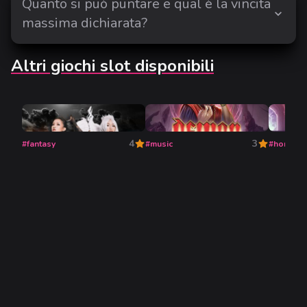
Quanto si può puntare e qual è la vincita
compaiono con una frequenza discreta, mentre
massima dichiarata?
i premi più importanti tendono a concentrarsi in
momenti specifici, spesso collegati alle funzioni
La puntata parte da dieci centesimi di euro e
Altri giochi slot disponibili
speciali.
arriva a cento euro. La vincita massima
dichiarata raggiunge 10.666 volte la puntata.
4
3
#
fantasy
#
music
#
horror
ANGELS & DEMONS
DEMON
THE DEM