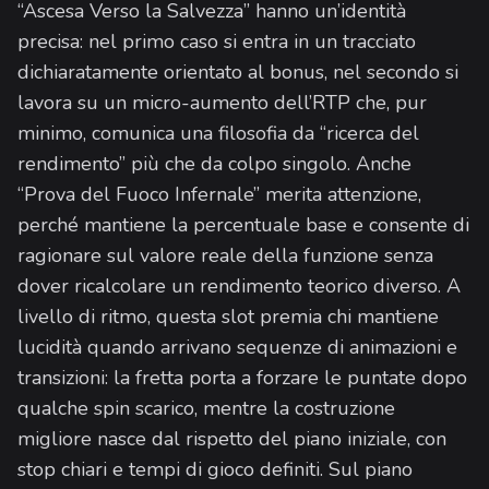
“Ascesa Verso la Salvezza” hanno un’identità
precisa: nel primo caso si entra in un tracciato
dichiaratamente orientato al bonus, nel secondo si
lavora su un micro-aumento dell’RTP che, pur
minimo, comunica una filosofia da “ricerca del
rendimento” più che da colpo singolo. Anche
“Prova del Fuoco Infernale” merita attenzione,
perché mantiene la percentuale base e consente di
ragionare sul valore reale della funzione senza
dover ricalcolare un rendimento teorico diverso. A
livello di ritmo, questa slot premia chi mantiene
lucidità quando arrivano sequenze di animazioni e
transizioni: la fretta porta a forzare le puntate dopo
qualche spin scarico, mentre la costruzione
migliore nasce dal rispetto del piano iniziale, con
stop chiari e tempi di gioco definiti. Sul piano