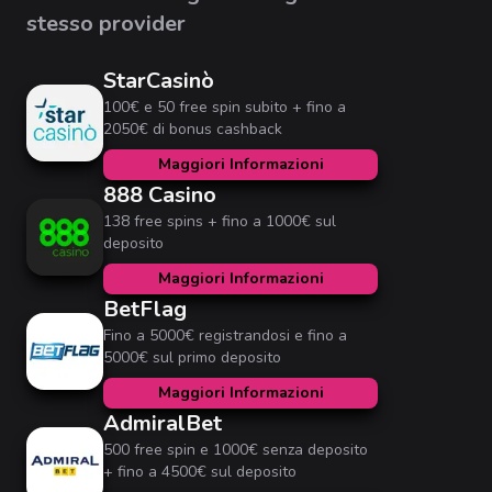
stesso provider
StarCasinò
100€ e 50 free spin subito + fino a
2050€ di bonus cashback
Maggiori Informazioni
888 Casino
138 free spins + fino a 1000€ sul
deposito
Maggiori Informazioni
BetFlag
Fino a 5000€ registrandosi e fino a
5000€ sul primo deposito
Maggiori Informazioni
AdmiralBet
500 free spin e 1000€ senza deposito
+ fino a 4500€ sul deposito