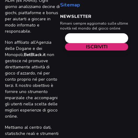
ADM (ex AAMS). Ogni
Sitemap
giorno analizziamo decine di
giochi, piattaforme e bonus
NEWSLETTER
per aiutarti a giocare in
Rimani sempre aggiornato sulle ultime
modo informato e
novità nel mondo del gioco online
responsabile.
Non affiliato all’Agenzia
delle Dogane e dei
Monopoli,
BetBlack.it
non
gestisce né promuove
direttamente attività di
gioco d’azzardo, né per
conto proprio né per conto
terzi. Il nostro obiettivo è
fornire uno strumento
imparziale che accompagni
gli utenti nella scelta delle
migliori esperienze di gioco
online.
Mettiamo al centro dati,
statistiche reali e strumenti