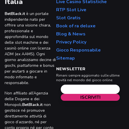
Italia
Live Casino Statistiche
RTP Slot Live
BetBlack.it
è un portale
Slot Gratis
indipendente nato per
offrire una visione chiara,
Book of ra deluxe
professionale e
Blog & News
approfondita sul mondo
Privacy Policy
delle slot machine e dei
casinò online con licenza
Gioco Responsabile
ADM (ex AAMS). Ogni
Sitemap
giorno analizziamo decine di
giochi, piattaforme e bonus
NEWSLETTER
per aiutarti a giocare in
Rimani sempre aggiornato sulle ultime
modo informato e
novità nel mondo del gioco online
responsabile.
Non affiliato all’Agenzia
delle Dogane e dei
Monopoli,
BetBlack.it
non
gestisce né promuove
direttamente attività di
gioco d’azzardo, né per
conto proprio né per conto