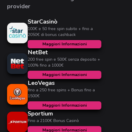
provider
StarCasinò
100€ e 50 free spin subito + fino a
2050€ di bonus cashback
Maggiori Informazioni
NetBet
200 free spin e 500€ senza deposito +
100% fino a 1000€
Maggiori Informazioni
LeoVegas
fino a 250 free spins + Bonus fino a
1500€
Maggiori Informazioni
Sportium
Fino a 2100€ Bonus Casinò
Maggiori Informazioni