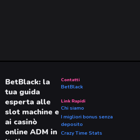
BetBlack: la
Contatti
BetBlack
tua guida
esperta alle
Link Rapidi
Chi siamo
slot machine e
I migliori bonus senza
ai casinò
deposito
online ADM in
Crazy Time Stats