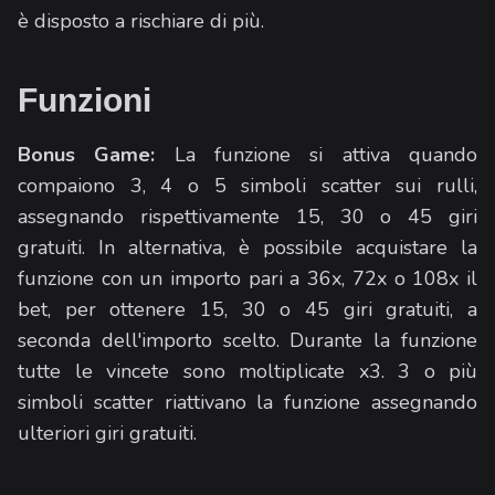
è disposto a rischiare di più.
Funzioni
Bonus Game:
La funzione si attiva quando
compaiono 3, 4 o 5 simboli scatter sui rulli,
assegnando rispettivamente 15, 30 o 45 giri
gratuiti. In alternativa, è possibile acquistare la
funzione con un importo pari a 36x, 72x o 108x il
bet, per ottenere 15, 30 o 45 giri gratuiti, a
seconda dell'importo scelto. Durante la funzione
tutte le vincete sono moltiplicate x3. 3 o più
simboli scatter riattivano la funzione assegnando
ulteriori giri gratuiti.