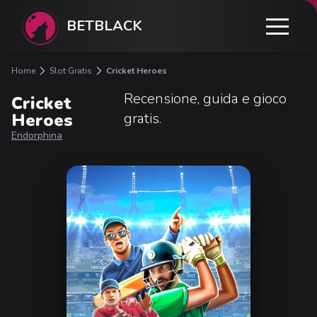
BETBLACK
Home
Slot Gratis
Cricket Heroes
Recensione, guida e gioco
Cricket
Heroes
gratis.
Endorphina