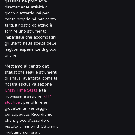
gestisce né promuove
direttamente attività di
gioco d’azzardo, né per
conto proprio né per conto
terzi. Il nostro obiettivo è
fornire uno strumento
imparziale che accompagni
gli utenti nella scelta delle
migliori esperienze di gioco
online.
Mettiamo al centro dati,
statistiche reali e strumenti
di analisi avanzata, come la
nostra esclusiva sezione
Crazy Time Stats
e la
nuovissima sezione
RTP
slot live
, per offrire ai
giocatori un vantaggio
consapevole. Ricordiamo
che il gioco d’azzardo è
vietato ai minori di 18 anni e
invitiamo sempre a