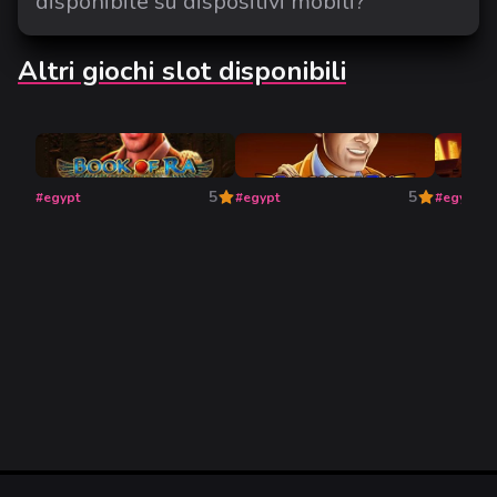
disponibile su dispositivi mobili?
Scatter.
Sì, la slot è ottimizzata per essere giocata su
Altri giochi slot disponibili
dispositivi mobili, consentendo ai giocatori di
immergersi nell'avventura ovunque si trovino.
5
5
#
egypt
#
egypt
#
egypt
BOOK OF RA MAGIC
BOOK OF RA CLASSIC
BOOK OF