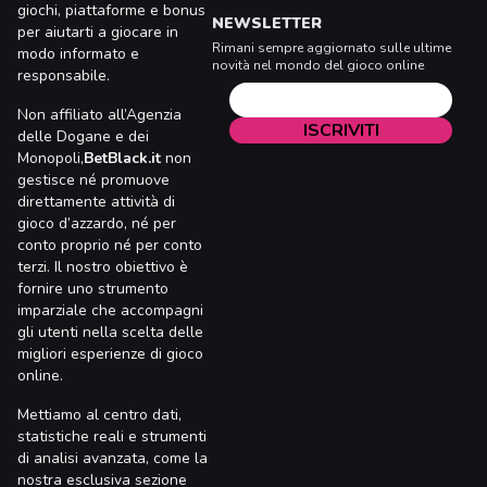
giochi, piattaforme e bonus
NEWSLETTER
per aiutarti a giocare in
Rimani sempre aggiornato sulle ultime
modo informato e
novità nel mondo del gioco online
responsabile.
Non affiliato all’Agenzia
delle Dogane e dei
Monopoli,
BetBlack.it
non
gestisce né promuove
direttamente attività di
gioco d’azzardo, né per
conto proprio né per conto
terzi. Il nostro obiettivo è
fornire uno strumento
imparziale che accompagni
gli utenti nella scelta delle
migliori esperienze di gioco
online.
Mettiamo al centro dati,
statistiche reali e strumenti
di analisi avanzata, come la
nostra esclusiva sezione