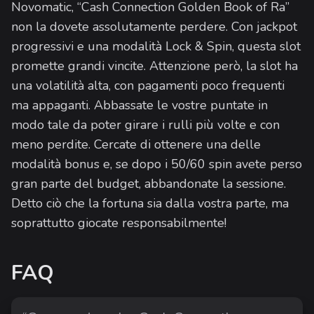
Novomatic,
“Cash Connection Golden Book of Ra”
non la dovete assolutamente perdere. Con jackpot
progressivi e una modalità Lock & Spin, questa slot
promette grandi vincite. Attenzione però, la slot ha
una volatilità alta, con pagamenti poco frequenti
ma appaganti. Abbassate le vostre puntate in
modo tale da poter girare i rulli più volte e con
meno perdite. Cercate di ottenere una delle
modalità bonus e, se dopo i 50/60 spin avete perso
gran parte del budget, abbandonate la sessione.
Detto ciò che la fortuna sia dalla vostra parte, ma
soprattutto
giocate responsabilmente!
FAQ