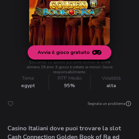
Avvia il gioco gratuito
Cliccando su questo pulsante dichiari di avere
almeno 18 anni. Il gioco è vietato ai minori. Gioca
responsabilmente.
Tema
RTP Medio
Volatilità
egypt
95
%
alta
Segnala un problema
Casino Italiani dove puoi trovare la slot
Cash Connection Golden Book of Ra ed