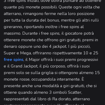
3 free spins iniziali, dove dovrà puntare ad ottenere
quante più monete possibili. Queste ogni volta che
atterrano, rimangono ferme nella loro posizione
per tutta la durata del bonus, mentre gli altri rulli
gireranno, riportando inoltre i free spins al
massimo. Durante i free spins, il giocatore potrà
ottenere monete che offrono giri gratuiti, premi in
denaro oppure uno dei 4 jackpot. I più piccoli,
Super e Mega, offriranno rispettivamente 10 e 25
free spins
, il Major offrirà i suoi premi progressivi
e il Grand Jackpot, il più corposo, offrirà i suoi
premi solo se sulla griglia si ottengono almeno 15
monete rosse, occupandola interamente. È
presente anche una modalità a giri gratuiti, che si
ottiene quando almeno 3 simboli Scatter,
rappresentati dal libro di Ra dorato, atterrano