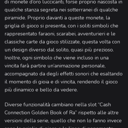
di monete d’oro luccicanti, forse proprio nascosta in
qualche stanza segreta nei sotterranei di qualche
piramide. Proprio davanti a queste monete, la
griglia di gioco si presenta, con i soliti simboli che
rappresentato faraoni, scarabei, avventurieri e le
classiche carte da gioco stilizzate, questa volta con
un design diverso dal solito, quasi più prezioso.
Inoltre, ogni simbolo che viene incluso in una
vincita farà partire un’animazione personale,
accompagnato da degli effetti sonori che esaltando
il momento di gioia e di vincita, rendendo il gioco
più dinamico e bello da vedere.
Diverse funzionalità cambiano nella slot “Cash
Connection Golden Book of Ra” rispetto alle altre
versioni della serie, quello che non lo fanno invece