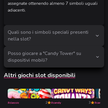
assegnate ottenendo almeno 7 simboli uguali
adiacenti.
Quali sono i simboli speciali presenti
nella slot?
Oltre ai simboli di base rappresentati da
Posso giocare a "Candy Tower" su
caramelle, "Candy Tower" include simboli
dispositivi mobili?
speciali come il Wild, che sostituisce altri
simboli per formare combinazioni vincenti, e il
Sì, "Candy Tower" è completamente
Altri giochi slot disponibili
simbolo Scatter, che attiva la modalità a giri
ottimizzato per dispositivi mobili. Puoi goderti
gratuiti.
la dolcezza del gioco anche su smartphone e
tablet.
2
3
#
classic
#
candy
#
candy
CANDY SLOT
CANDYWAYS BONANZA MEGAWAYS
CANDY B