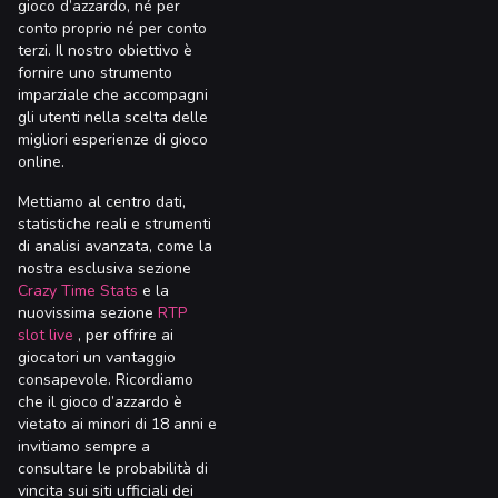
gioco d’azzardo, né per
conto proprio né per conto
terzi. Il nostro obiettivo è
fornire uno strumento
imparziale che accompagni
gli utenti nella scelta delle
migliori esperienze di gioco
online.
Mettiamo al centro dati,
statistiche reali e strumenti
di analisi avanzata, come la
nostra esclusiva sezione
Crazy Time Stats
e la
nuovissima sezione
RTP
slot live
, per offrire ai
giocatori un vantaggio
consapevole. Ricordiamo
che il gioco d’azzardo è
vietato ai minori di 18 anni e
invitiamo sempre a
consultare le probabilità di
vincita sui siti ufficiali dei