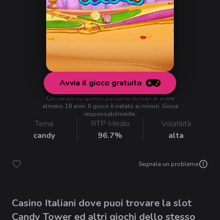
Avvia il gioco gratuito
Cliccando su questo pulsante dichiari di avere
almeno 18 anni. Il gioco è vietato ai minori. Gioca
responsabilmente.
Tema
RTP Medio
Volatilità
candy
96.7
%
alta
Segnala un problema
Casino Italiani dove puoi trovare la slot
Candy Tower ed altri giochi dello stesso