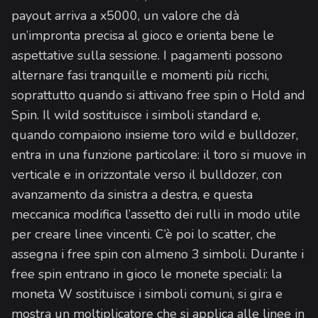
payout arriva a x5000, un valore che dà
un’impronta precisa al gioco e orienta bene le
aspettative sulla sessione. I pagamenti possono
alternare fasi tranquille e momenti più ricchi,
soprattutto quando si attivano free spin o Hold and
Spin. Il wild sostituisce i simboli standard e,
quando compaiono insieme toro wild e bulldozer,
entra in una funzione particolare: il toro si muove in
verticale e in orizzontale verso il bulldozer, con
avanzamento da sinistra a destra, e questa
meccanica modifica l’assetto dei rulli in modo utile
per creare linee vincenti. C’è poi lo scatter, che
assegna i free spin con almeno 3 simboli. Durante i
free spin entrano in gioco le monete speciali: la
moneta W sostituisce i simboli comuni, si gira e
mostra un moltiplicatore che si applica alle linee in