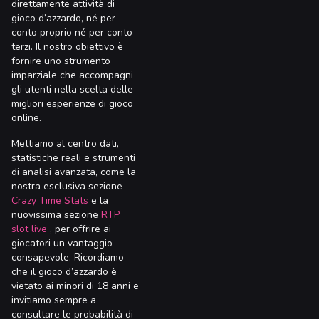
direttamente attività di
gioco d’azzardo, né per
conto proprio né per conto
terzi. Il nostro obiettivo è
fornire uno strumento
imparziale che accompagni
gli utenti nella scelta delle
migliori esperienze di gioco
online.
Mettiamo al centro dati,
statistiche reali e strumenti
di analisi avanzata, come la
nostra esclusiva sezione
Crazy Time Stats
e la
nuovissima sezione
RTP
slot live
, per offrire ai
giocatori un vantaggio
consapevole. Ricordiamo
che il gioco d’azzardo è
vietato ai minori di 18 anni e
invitiamo sempre a
consultare le probabilità di