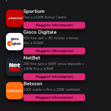
Sportium
Fino a 2100€ Bonus Casinò
Maggiori Informazioni
Gioco Digitale
500 free spin + 5€ Aviator e bonus
fino a 5100€
Maggiori Informazioni
NetBet
200 free spin e 500€ senza deposito +
100% fino a 1000€
Maggiori Informazioni
Betsson
100€ subito + fino a 200€ cashback
Maggiori Informazioni