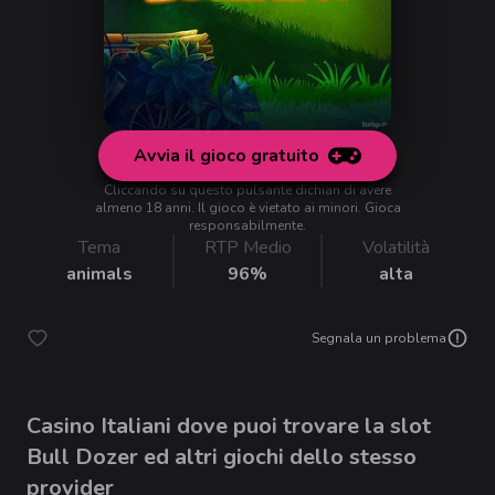
Avvia il gioco gratuito
Cliccando su questo pulsante dichiari di avere
almeno 18 anni. Il gioco è vietato ai minori. Gioca
responsabilmente.
Tema
RTP Medio
Volatilità
animals
96
%
alta
Segnala un problema
Casino Italiani dove puoi trovare la slot
Bull Dozer ed altri giochi dello stesso
provider