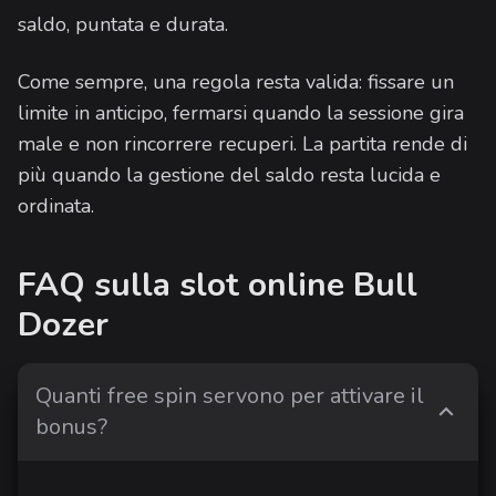
saldo, puntata e durata.
Come sempre, una regola resta valida: fissare un
limite in anticipo, fermarsi quando la sessione gira
male e non rincorrere recuperi. La partita rende di
più quando la gestione del saldo resta lucida e
ordinata.
FAQ sulla slot online Bull
Dozer
Quanti free spin servono per attivare il
bonus?