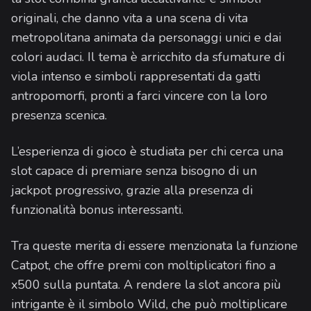
originali, che danno vita a una scena di vita
metropolitana animata da personaggi unici e dai
colori audaci. Il tema è arricchito da sfumature di
viola intenso e simboli rappresentati da gatti
antropomorfi, pronti a farci vincere con la loro
presenza scenica.
L’esperienza di gioco è studiata per chi cerca una
slot capace di premiare senza bisogno di un
jackpot progressivo, grazie alla presenza di
funzionalità bonus interessanti.
Tra queste merita di essere menzionata la funzione
Catpot, che offre premi con moltiplicatori fino a
x500 sulla puntata. A rendere la slot ancora più
intrigante è il simbolo Wild, che può moltiplicare