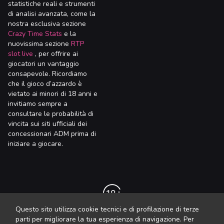
statistiche reali e strumenti
di analisi avanzata, come la
nostra esclusiva sezione
Crazy Time Stats
e la
nuovissima sezione
RTP
slot live
, per offrire ai
giocatori un vantaggio
consapevole. Ricordiamo
che il gioco d’azzardo è
vietato ai minori di 18 anni e
invitiamo sempre a
consultare le probabilità di
vincita sui siti ufficiali dei
concessionari ADM prima di
iniziare a giocare.
Questo sito utilizza cookie tecnici e di profilazione di terze
parti per migliorare la tua esperienza di navigazione. Per