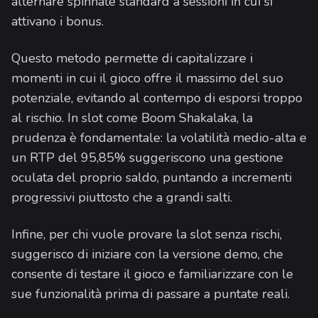
alternare spinnate standard a sessioni in cui si
attivano i bonus.
Questo metodo permette di capitalizzare i
momenti in cui il gioco offre il massimo del suo
potenziale, evitando al contempo di esporsi troppo
al rischio. In slot come Boom Shakalaka, la
prudenza è fondamentale: la volatilità medio-alta e
un RTP del 95,85% suggeriscono una gestione
oculata del proprio saldo, puntando a incrementi
progressivi piuttosto che a grandi salti.
Infine, per chi vuole provare la slot senza rischi,
suggerisco di iniziare con la versione demo, che
consente di testare il gioco e familiarizzare con le
sue funzionalità prima di passare a puntate reali.