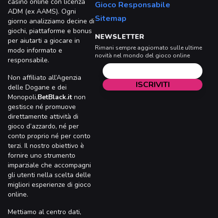
casinò online con licenza
Gioco Responsabile
ADM (ex AAMS). Ogni
Sitemap
giorno analizziamo decine di
giochi, piattaforme e bonus
NEWSLETTER
per aiutarti a giocare in
Rimani sempre aggiornato sulle ultime
modo informato e
novità nel mondo del gioco online
responsabile.
Non affiliato all’Agenzia
delle Dogane e dei
Monopoli,
BetBlack.it
non
gestisce né promuove
direttamente attività di
gioco d’azzardo, né per
conto proprio né per conto
terzi. Il nostro obiettivo è
fornire uno strumento
imparziale che accompagni
gli utenti nella scelta delle
migliori esperienze di gioco
online.
Mettiamo al centro dati,