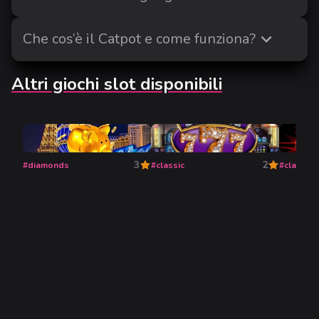
I giri gratuiti si ottengono quando tre o più
Che cos’è il Catpot e come funziona?
simboli Scatter appaiono sui rulli. Il numero di
giri bonus varia in base al numero di Scatter:
Il Catpot è una funzione esclusiva di Boom
Altri giochi slot disponibili
tre Scatter premiano con cinque giri gratuiti,
Shakalaka. Si attiva quando si ottengono
quattro Scatter ne assegnano dieci e cinque
almeno tre simboli Catpot sui rulli, assegnando
Scatter consentono di accumulare fino a
un moltiplicatore della puntata fino a x500.
quindici giri. Inoltre, questi possono essere
3
2
riattivati, incrementando le probabilità di
#
diamonds
#
classic
#
classic
CASH PIG
BOOMING SEVEN DELUXE
VEGAS W
vincita.