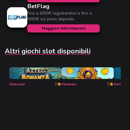
BetFlag
Fino a 5000€ registrandosi e fino a
5000€ sul primo deposito
Maggiori Informazioni
Altri giochi slot disponibili
3
3
#
mexican
#
animals
#
animals
AZTEC BONANZA
BEE HIVE BONANZA
BIG BAS