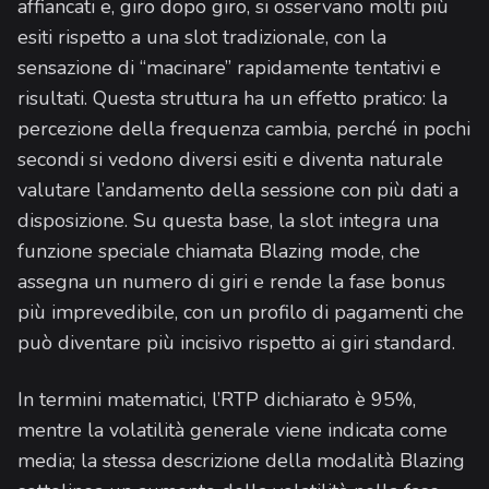
affiancati e, giro dopo giro, si osservano molti più
esiti rispetto a una slot tradizionale, con la
sensazione di “macinare” rapidamente tentativi e
risultati. Questa struttura ha un effetto pratico: la
percezione della frequenza cambia, perché in pochi
secondi si vedono diversi esiti e diventa naturale
valutare l’andamento della sessione con più dati a
disposizione. Su questa base, la slot integra una
funzione speciale chiamata Blazing mode, che
assegna un numero di giri e rende la fase bonus
più imprevedibile, con un profilo di pagamenti che
può diventare più incisivo rispetto ai giri standard.
In termini matematici, l’RTP dichiarato è 95%,
mentre la volatilità generale viene indicata come
media; la stessa descrizione della modalità Blazing