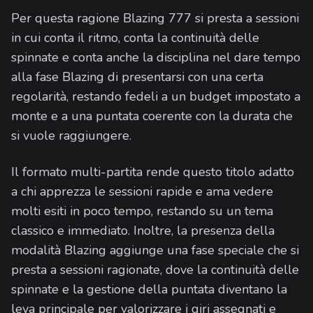
Per questa ragione Blazing 777 si presta a sessioni
in cui conta il ritmo, conta la continuità delle
spinnate e conta anche la disciplina nel dare tempo
alla fase Blazing di presentarsi con una certa
regolarità, restando fedeli a un budget impostato a
monte e a una puntata coerente con la durata che
si vuole raggiungere.
Il formato multi-partita rende questo titolo adatto
a chi apprezza le sessioni rapide e ama vedere
molti esiti in poco tempo, restando su un tema
classico e immediato. Inoltre, la presenza della
modalità Blazing aggiunge una fase speciale che si
presta a sessioni ragionate, dove la continuità delle
spinnate e la gestione della puntata diventano la
leva principale per valorizzare i giri assegnati e