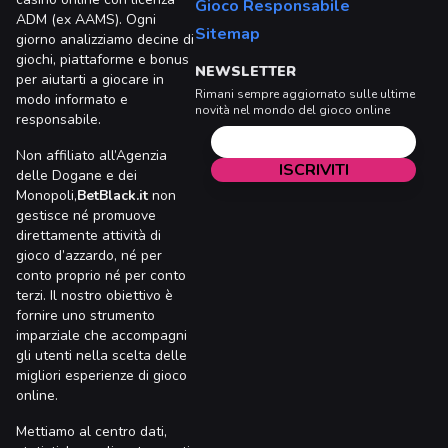
Gioco Responsabile
ADM (ex AAMS). Ogni
Sitemap
giorno analizziamo decine di
giochi, piattaforme e bonus
NEWSLETTER
per aiutarti a giocare in
Rimani sempre aggiornato sulle ultime
modo informato e
novità nel mondo del gioco online
responsabile.
Non affiliato all’Agenzia
delle Dogane e dei
Monopoli,
BetBlack.it
non
gestisce né promuove
direttamente attività di
gioco d’azzardo, né per
conto proprio né per conto
terzi. Il nostro obiettivo è
fornire uno strumento
imparziale che accompagni
gli utenti nella scelta delle
migliori esperienze di gioco
online.
Mettiamo al centro dati,