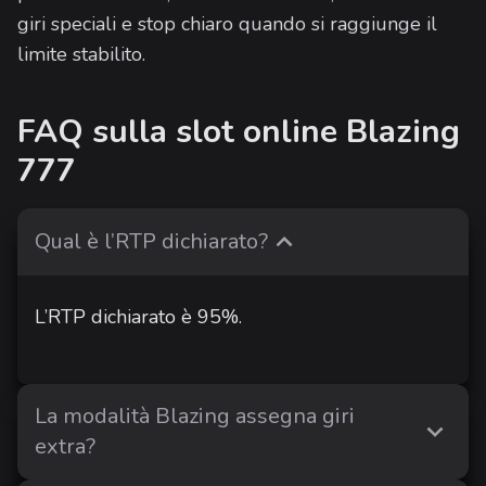
giri speciali e stop chiaro quando si raggiunge il
limite stabilito.
FAQ sulla slot online Blazing
777
Qual è l’RTP dichiarato?
L’RTP dichiarato è 95%.
La modalità Blazing assegna giri
extra?