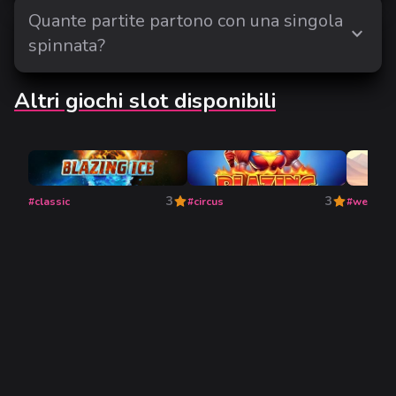
Sì, la modalità Blazing assegna un certo
Quante partite partono con una singola
numero di giri e rende quella fase più variabile
spinnata?
rispetto ai giri standard.
Una singola spinnata può attivare fino a 10
Altri giochi slot disponibili
partite in parallelo.
3
3
#
classic
#
circus
#
western
BLAZING ICE
BLAZING WILDS MEGAWAYS