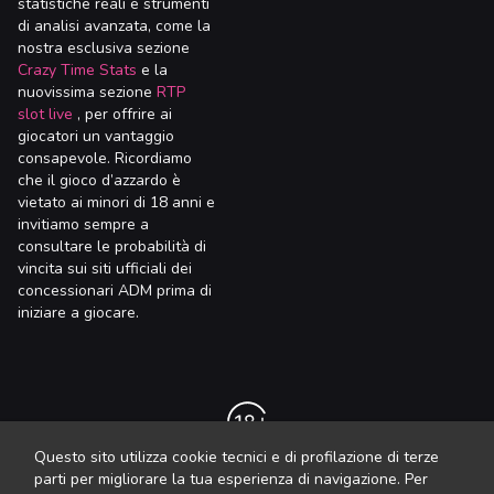
statistiche reali e strumenti
di analisi avanzata, come la
nostra esclusiva sezione
Crazy Time Stats
e la
nuovissima sezione
RTP
slot live
, per offrire ai
giocatori un vantaggio
consapevole. Ricordiamo
che il gioco d’azzardo è
vietato ai minori di 18 anni e
invitiamo sempre a
consultare le probabilità di
vincita sui siti ufficiali dei
concessionari ADM prima di
iniziare a giocare.
Questo sito utilizza cookie tecnici e di profilazione di terze
parti per migliorare la tua esperienza di navigazione. Per