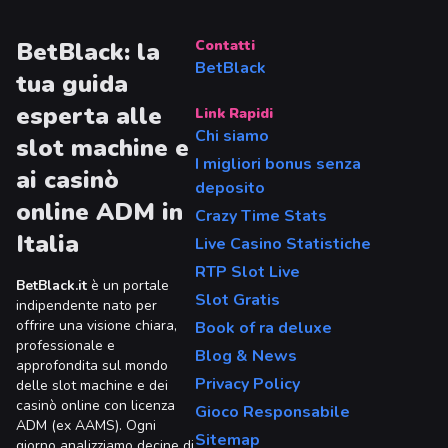
BetBlack: la
Contatti
BetBlack
tua guida
esperta alle
Link Rapidi
Chi siamo
slot machine e
I migliori bonus senza
ai casinò
deposito
online ADM in
Crazy Time Stats
Italia
Live Casino Statistiche
RTP Slot Live
BetBlack.it
è un portale
Slot Gratis
indipendente nato per
offrire una visione chiara,
Book of ra deluxe
professionale e
Blog & News
approfondita sul mondo
Privacy Policy
delle slot machine e dei
casinò online con licenza
Gioco Responsabile
ADM (ex AAMS). Ogni
Sitemap
giorno analizziamo decine di