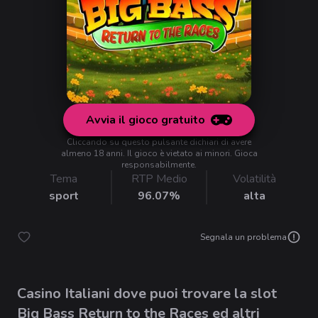
Avvia il gioco gratuito
Cliccando su questo pulsante dichiari di avere
almeno 18 anni. Il gioco è vietato ai minori. Gioca
responsabilmente.
Tema
RTP Medio
Volatilità
sport
96.07
%
alta
Segnala un problema
Casino Italiani dove puoi trovare la slot
Big Bass Return to the Races ed altri