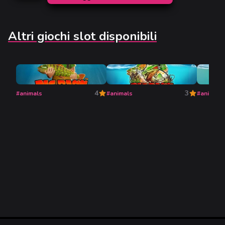
Altri giochi slot disponibili
4
3
#
animals
#
animals
#
animals
BIG BASS BONANZA
BIG BASS BONANZA 3 REELER