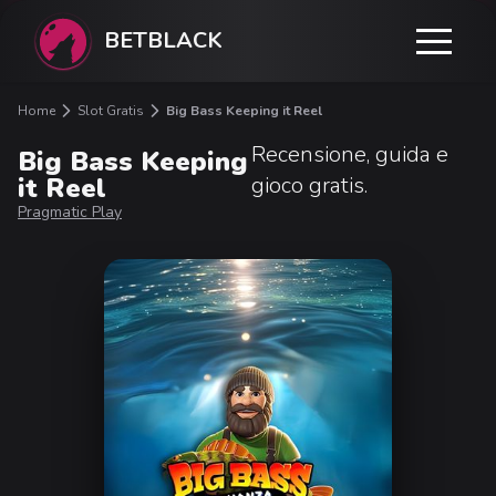
BETBLACK
Home
Slot Gratis
Big Bass Keeping it Reel
Recensione, guida e
Big Bass Keeping
it Reel
gioco gratis.
Pragmatic Play