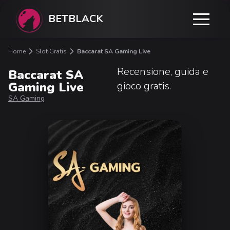
BETBLACK
Home
Slot Gratis
Baccarat SA Gaming Live
Recensione, guida e
Baccarat SA
Gaming Live
gioco gratis.
SA Gaming