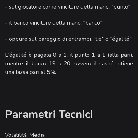
- sul giocatore come vincitore della mano, "punto"
- il banco vincitore della mano, "banco"
- oppure sul pareggio di entrambi, "tie" o "égalité"
L'égalité è pagata 8 a 1, il punto 1 a 1 (alla pari),
mentre il banco 19 a 20, ovvero il casinò ritiene
una tassa pari al 5%.
Parametri Tecnici
Volatilità: Media