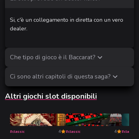
Si, c'è un collegamento in diretta con un vero
dealer.
Che tipo di gioco è il Baccarat?
Si tratta di un gioco di carte, come il poker
Ci sono altri capitoli di questa saga?
oppure il blackjack.
Il provider SA Gaming Live ha nel suo catalogo
Altri giochi slot disponibili
diversi giochi simili a questo, come Dragon
Tiger SA Gaming Live e Roulette SA Gaming
Live.
4
4
#
classic
#
classic
#
classic
DRAGON TIGER SA GAMING LIVE
ROULETTE SA GAMING LIVE
SIC BO S