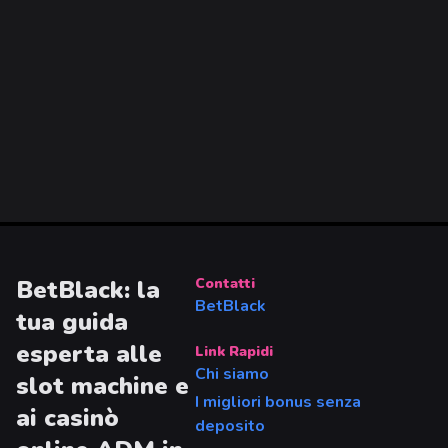
BetBlack: la
Contatti
BetBlack
tua guida
esperta alle
Link Rapidi
Chi siamo
slot machine e
I migliori bonus senza
ai casinò
deposito