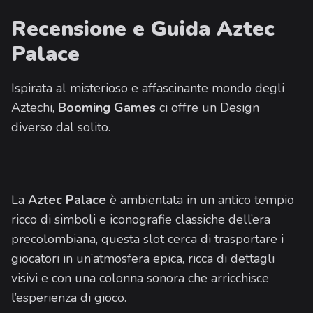
Recensione e Guida Aztec
Palace
Ispirata al misterioso e affascinante mondo degli
Aztechi,
Booming Games
ci offre un Design
diverso dal solito.
La
Aztec Palace
è ambientata in un antico tempio
ricco di simboli e iconografie classiche dell’era
precolombiana, questa slot cerca di trasportare i
giocatori in un’atmosfera epica, ricca di dettagli
visivi e con una colonna sonora che arricchisce
l’esperienza di gioco.