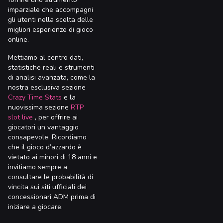
imparziale che accompagni
gli utenti nella scelta delle
migliori esperienze di gioco
online.
Mettiamo al centro dati,
statistiche reali e strumenti
di analisi avanzata, come la
nostra esclusiva sezione
Crazy Time Stats
e la
nuovissima sezione
RTP
slot live
, per offrire ai
giocatori un vantaggio
consapevole. Ricordiamo
che il gioco d’azzardo è
vietato ai minori di 18 anni e
invitiamo sempre a
consultare le probabilità di
vincita sui siti ufficiali dei
concessionari ADM prima di
iniziare a giocare.