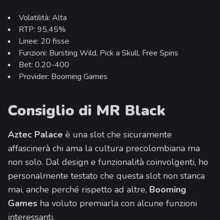
Volatilità: Alta
RTP: 95,45%
Linee: 20 fisse
Funzioni: Bursting Wild, Pick a Skull, Free Spins
Bet: 0.20-400
Provider: Booming Games
Consiglio di MR Black
Aztec Palace
è una slot che sicuramente
affascinerà chi ama la cultura precolombiana ma
non solo. Dal design e funzionalità coinvolgenti, ho
personalmente testato che questa slot non stanca
mai, anche perché rispetto ad altre,
Booming
Games
ha voluto premiarla con alcune funzioni
interessanti.