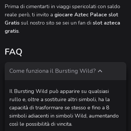
Prima di cimentarti in viaggi spericolati con saldo
reale però, ti invito a
giocare
Aztec Palace slot
Gratis
sul nostro sito se sei un fan di
slot azteca
gratis
.
FAQ
Come funziona il Bursting Wild?
Il Bursting Wild può apparire su qualsiasi
rullo e, oltre a sostituire altri simboli, ha la
capacità di trasformare se stesso e fino a 8
simboli adiacenti in simboli Wild, aumentando
così le possibilità di vincita.