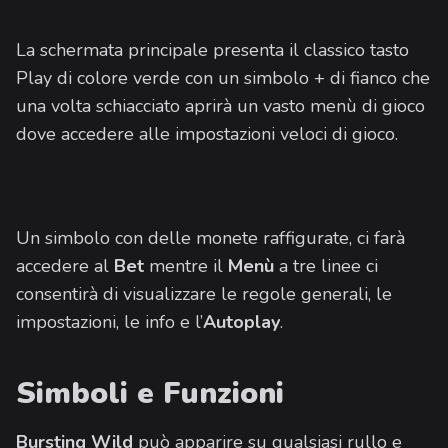
La schermata principale presenta il classico tasto
Play di colore verde con un simbolo + di fianco che
una volta schiacciato aprirà un vasto menù di gioco
dove accedere alle impostazioni veloci di gioco.
Un simbolo con delle monete raffigurate, ci farà
accedere al
Bet
mentre il
Menù
a tre linee ci
consentirà di visualizzare le regole generali, le
impostazioni, le info e l’
Autoplay
.
Simboli e Funzioni
Bursting Wild
può apparire su qualsiasi rullo e