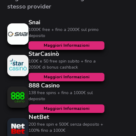
stesso provider
Snai
1000€ free + fino a 2000€ sul primo
deposito
Maggiori Informazioni
StarCasinò
100€ e 50 free spin subito + fino a
2050€ di bonus cashback
Maggiori Informazioni
888 Casino
138 free spins + fino a 1000€ sul
deposito
Maggiori Informazioni
NetBet
200 free spin e 500€ senza deposito +
100% fino a 1000€