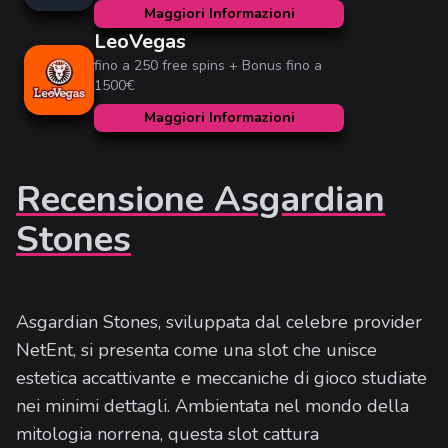
Maggiori Informazioni
LeoVegas
fino a 250 free spins + Bonus fino a
1500€
Maggiori Informazioni
Recensione Asgardian
Stones
Asgardian Stones, sviluppata dal celebre provider
NetEnt, si presenta come una slot che unisce
estetica accattivante e meccaniche di gioco studiate
nei minimi dettagli. Ambientata nel mondo della
mitologia norrena, questa slot cattura