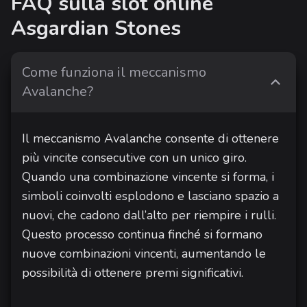
FAQ sulla slot online
Asgardian Stones
Come funziona il meccanismo
Avalanche?
Il meccanismo Avalanche consente di ottenere
più vincite consecutive con un unico giro.
Quando una combinazione vincente si forma, i
simboli coinvolti esplodono e lasciano spazio a
nuovi, che cadono dall’alto per riempire i rulli.
Questo processo continua finché si formano
nuove combinazioni vincenti, aumentando le
possibilità di ottenere premi significativi.