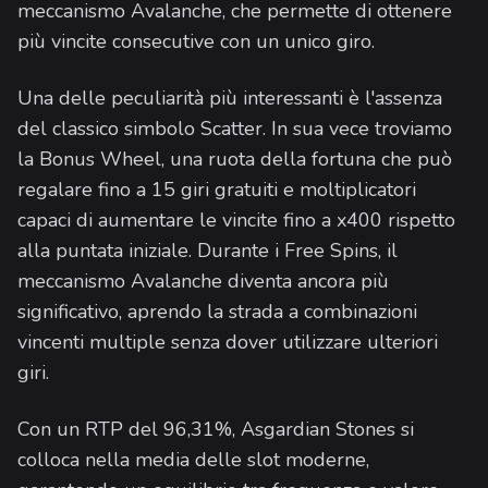
meccanismo Avalanche, che permette di ottenere
più vincite consecutive con un unico giro.
Una delle peculiarità più interessanti è l'assenza
del classico simbolo Scatter. In sua vece troviamo
la Bonus Wheel, una ruota della fortuna che può
regalare fino a 15 giri gratuiti e moltiplicatori
capaci di aumentare le vincite fino a x400 rispetto
alla puntata iniziale. Durante i Free Spins, il
meccanismo Avalanche diventa ancora più
significativo, aprendo la strada a combinazioni
vincenti multiple senza dover utilizzare ulteriori
giri.
Con un RTP del 96,31%, Asgardian Stones si
colloca nella media delle slot moderne,