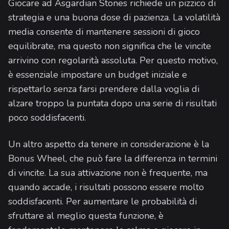
Giocare ad Asgardian Stones richiede un pizzico di
strategia e una buona dose di pazienza. La volatilità
media consente di mantenere sessioni di gioco
equilibrate, ma questo non significa che le vincite
arrivino con regolarità assoluta. Per questo motivo,
è essenziale impostare un budget iniziale e
rispettarlo senza farsi prendere dalla voglia di
alzare troppo la puntata dopo una serie di risultati
poco soddisfacenti.
Un altro aspetto da tenere in considerazione è la
Bonus Wheel, che può fare la differenza in termini
di vincite. La sua attivazione non è frequente, ma
quando accade, i risultati possono essere molto
soddisfacenti. Per aumentare le probabilità di
sfruttare al meglio questa funzione, è