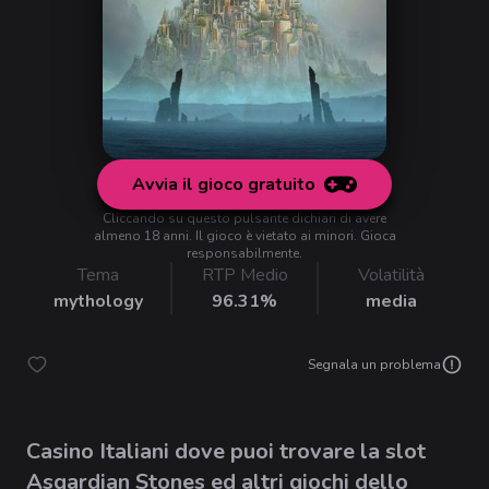
Avvia il gioco gratuito
Cliccando su questo pulsante dichiari di avere
almeno 18 anni. Il gioco è vietato ai minori. Gioca
responsabilmente.
Tema
RTP Medio
Volatilità
mythology
96.31
%
media
Segnala un problema
Casino Italiani dove puoi trovare la slot
Asgardian Stones ed altri giochi dello