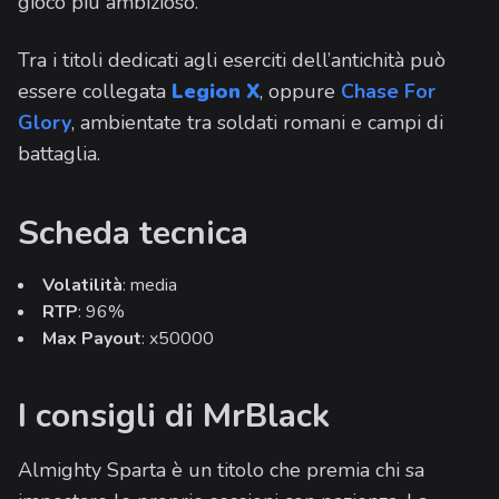
gioco più ambizioso.
Tra i titoli dedicati agli eserciti dell’antichità può
essere collegata
Legion X
, oppure
Chase For
Glory
, ambientate tra soldati romani e campi di
battaglia.
Scheda tecnica
Volatilità
: media
RTP
: 96%
Max Payout
: x50000
I consigli di MrBlack
Almighty Sparta è un titolo che premia chi sa