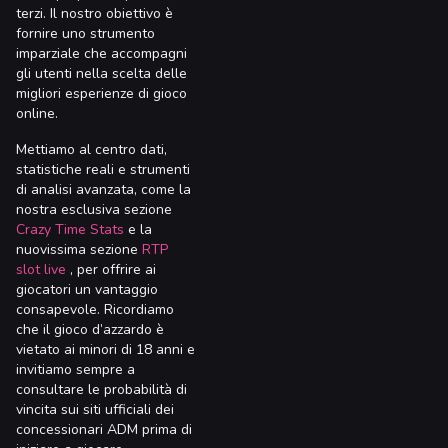
terzi. Il nostro obiettivo è
fornire uno strumento
imparziale che accompagni
gli utenti nella scelta delle
migliori esperienze di gioco
online.
Mettiamo al centro dati,
statistiche reali e strumenti
di analisi avanzata, come la
nostra esclusiva sezione
Crazy Time Stats
e la
nuovissima sezione
RTP
slot live
, per offrire ai
giocatori un vantaggio
consapevole. Ricordiamo
che il gioco d’azzardo è
vietato ai minori di 18 anni e
invitiamo sempre a
consultare le probabilità di
vincita sui siti ufficiali dei
concessionari ADM prima di