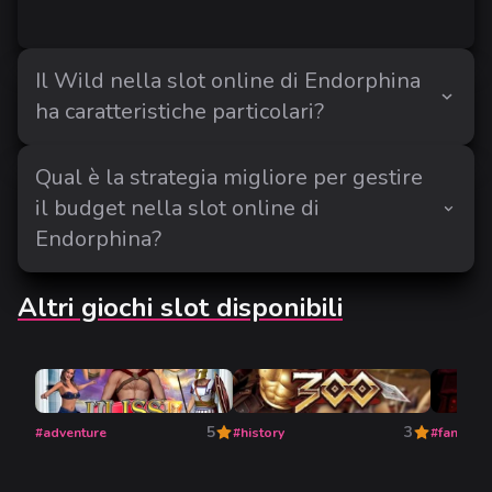
Il Wild nella slot online di Endorphina
ha caratteristiche particolari?
Il Wild, rappresentato dal re Leonida, appare
Qual è la strategia migliore per gestire
solo sui rulli centrali e si espande in verticale
il budget nella slot online di
per coprire fino a tre posizioni. Inoltre, applica
Endorphina?
un moltiplicatore x2 alle vincite in cui
interviene, rendendo le linee completate molto
La volatilità media consente di organizzare
Altri giochi slot disponibili
più vantaggiose. Questa funzione è utile sia
sessioni più lunghe senza consumare
nelle fasi standard sia quando si attivano i giri
rapidamente il saldo. Puntare su importi
gratuiti.
contenuti per un numero elevato di spinnate
aumenta le probabilità di accedere alla fase
5
3
#
adventure
#
history
#
fantasy
bonus, che è la più interessante in termini di
ULISSE
300 SHIELDS
BOOK OF
vincite. Gestire con attenzione il budget e