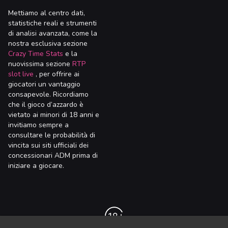
Mettiamo al centro dati,
statistiche reali e strumenti
di analisi avanzata, come la
nostra esclusiva sezione
Crazy Time Stats
e la
nuovissima sezione
RTP
slot live
, per offrire ai
giocatori un vantaggio
consapevole. Ricordiamo
che il gioco d’azzardo è
vietato ai minori di 18 anni e
invitiamo sempre a
consultare le probabilità di
vincita sui siti ufficiali dei
concessionari ADM prima di
iniziare a giocare.