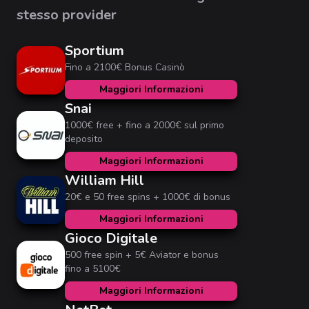
stesso provider
Sportium
Fino a 2100€ Bonus Casinò
Maggiori Informazioni
Snai
1000€ free + fino a 2000€ sul primo
deposito
Maggiori Informazioni
William Hill
20€ e 50 free spins + 1000€ di bonus
Maggiori Informazioni
Gioco Digitale
500 free spin + 5€ Aviator e bonus
fino a 5100€
Maggiori Informazioni