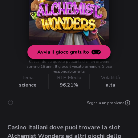
Avvia il gioco gratuito
Cliccando su questo pulsante dichiari di avere
almeno 18 anni. Il gioco è vietato ai minori. Gioca
responsabilmente.
Tema
RTP Medio
Volatilità
science
96.21
%
alta
Segnala un problema
Casino Italiani dove puoi trovare la slot
Alchemist Wonders ed altri giochi dello