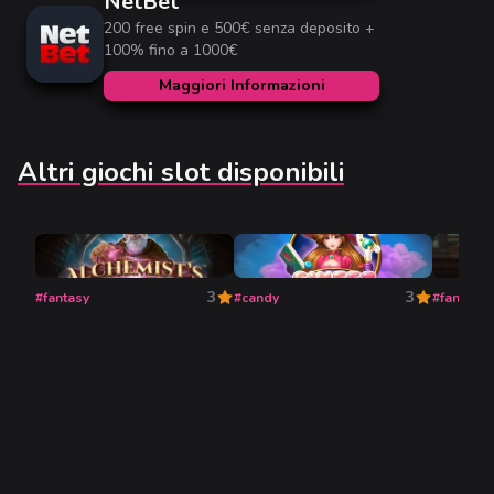
NetBet
200 free spin e 500€ senza deposito +
100% fino a 1000€
Maggiori Informazioni
Altri giochi slot disponibili
3
3
#
fantasy
#
candy
#
fantasy
ALCHEMIST'S GOLD
SWEET ALCHEMY
ALCHYM