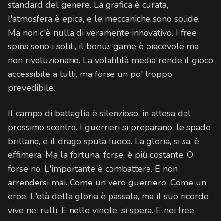
standard del genere. La grafica è curata,
l'atmosfera è epica, e le meccaniche sono solide.
Ma non c'è nulla di veramente innovativo. I free
spins sono i soliti, il bonus game è piacevole ma
non rivoluzionario. La volatilità media rende il gioco
accessibile a tutti, ma forse un po' troppo
prevedibile.
Il campo di battaglia è silenzioso, in attesa del
prossimo scontro. I guerrieri si preparano, le spade
brillano, e il drago sputa fuoco. La gloria, si sa, è
effimera. Ma la fortuna, forse, è più costante. O
forse no. L'importante è combattere. E non
arrendersi mai. Come un vero guerriero. Come un
eroe. L'età della gloria è passata, ma il suo ricordo
vive nei rulli. E nelle vincite, si spera. E nei free