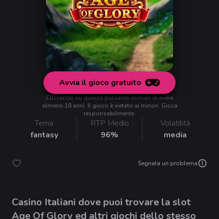
Avvia il gioco gratuito
Cliccando su questo pulsante dichiari di avere
almeno 18 anni. Il gioco è vietato ai minori. Gioca
responsabilmente.
Tema
RTP Medio
Volatilità
fantasy
96
%
media
Segnala un problema
Casino Italiani dove puoi trovare la slot
Age Of Glory ed altri giochi dello stesso