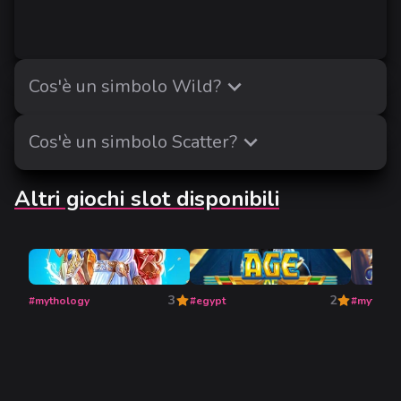
Cos'è un simbolo Wild?
Un simbolo jolly che sostituisce tutti gli altri
Cos'è un simbolo Scatter?
simboli (tranne Scatter e Bonus) per
completare le combinazioni vincenti.
Un simbolo che paga e/o attiva funzioni bonus
Altri giochi slot disponibili
(come free spin) indipendentemente dalla sua
posizione sui rulli, non necessariamente su una
linea di pagamento.
3
2
#
mythology
#
egypt
#
mytholo
AGE OF THE GODS
AGE OF ANUBIS