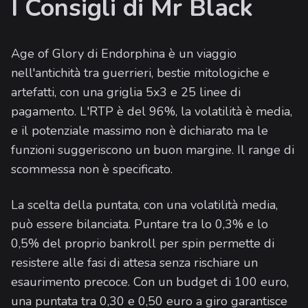
I Consigli di Mr Black
Age of Glory di Endorphina è un viaggio
nell'antichità tra guerrieri, bestie mitologiche e
artefatti, con una griglia 5x3 e 25 linee di
pagamento. L'RTP è del 96%, la volatilità è media,
e il potenziale massimo non è dichiarato ma le
funzioni suggeriscono un buon margine. Il range di
scommessa non è specificato.
La scelta della puntata, con una volatilità media,
può essere bilanciata. Puntare tra lo 0,3% e lo
0,5% del proprio bankroll per spin permette di
resistere alle fasi di attesa senza rischiare un
esaurimento precoce. Con un budget di 100 euro,
una puntata tra 0,30 e 0,50 euro a giro garantisce