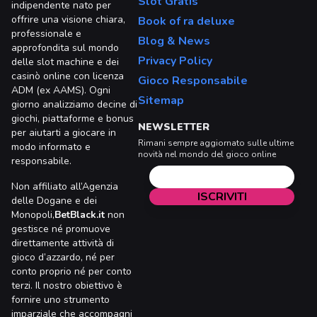
Slot Gratis
indipendente nato per
offrire una visione chiara,
Book of ra deluxe
professionale e
Blog & News
approfondita sul mondo
Privacy Policy
delle slot machine e dei
casinò online con licenza
Gioco Responsabile
ADM (ex AAMS). Ogni
Sitemap
giorno analizziamo decine di
giochi, piattaforme e bonus
NEWSLETTER
per aiutarti a giocare in
Rimani sempre aggiornato sulle ultime
modo informato e
novità nel mondo del gioco online
responsabile.
Non affiliato all’Agenzia
delle Dogane e dei
Monopoli,
BetBlack.it
non
gestisce né promuove
direttamente attività di
gioco d’azzardo, né per
conto proprio né per conto
terzi. Il nostro obiettivo è
fornire uno strumento
imparziale che accompagni