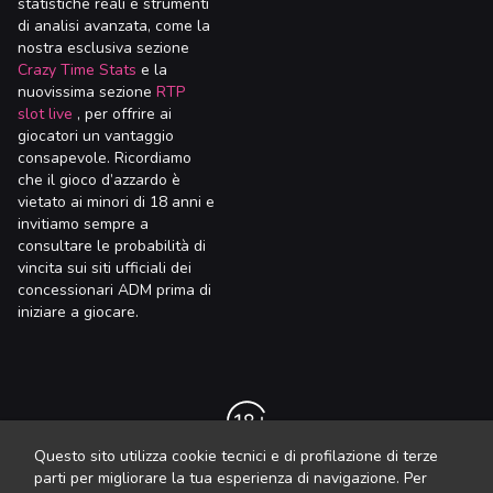
statistiche reali e strumenti
di analisi avanzata, come la
nostra esclusiva sezione
Crazy Time Stats
e la
nuovissima sezione
RTP
slot live
, per offrire ai
giocatori un vantaggio
consapevole. Ricordiamo
che il gioco d’azzardo è
vietato ai minori di 18 anni e
invitiamo sempre a
consultare le probabilità di
vincita sui siti ufficiali dei
concessionari ADM prima di
iniziare a giocare.
Questo sito utilizza cookie tecnici e di profilazione di terze
parti per migliorare la tua esperienza di navigazione. Per