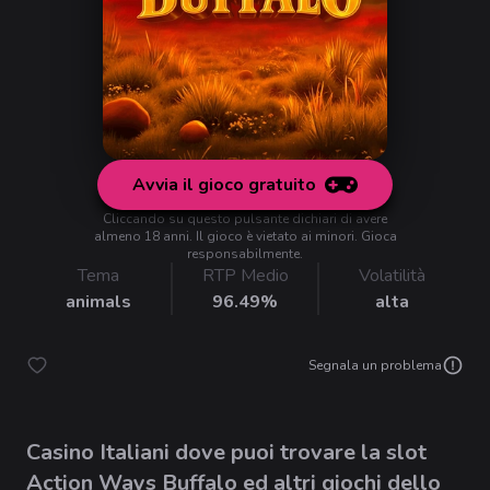
Avvia il gioco gratuito
Cliccando su questo pulsante dichiari di avere
almeno 18 anni. Il gioco è vietato ai minori. Gioca
responsabilmente.
Tema
RTP Medio
Volatilità
animals
96.49
%
alta
Segnala un problema
Casino Italiani dove puoi trovare la slot
Action Ways Buffalo ed altri giochi dello