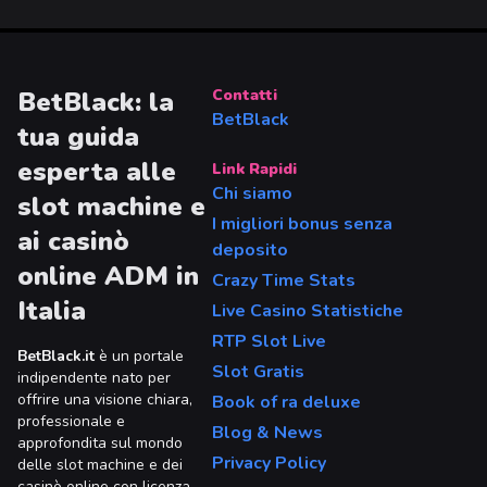
BetBlack: la
Contatti
BetBlack
tua guida
esperta alle
Link Rapidi
Chi siamo
slot machine e
I migliori bonus senza
ai casinò
deposito
online ADM in
Crazy Time Stats
Italia
Live Casino Statistiche
RTP Slot Live
BetBlack.it
è un portale
Slot Gratis
indipendente nato per
offrire una visione chiara,
Book of ra deluxe
professionale e
Blog & News
approfondita sul mondo
Privacy Policy
delle slot machine e dei
casinò online con licenza