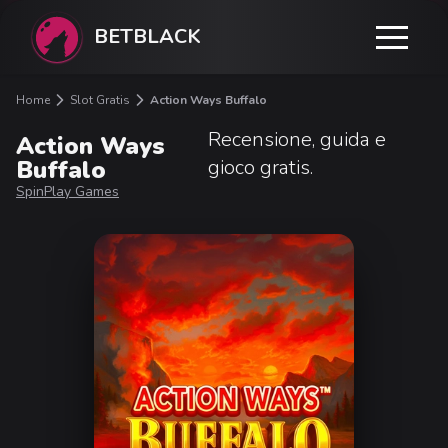
BETBLACK
Home
Slot Gratis
Action Ways Buffalo
Recensione, guida e
Action Ways
Buffalo
gioco gratis.
SpinPlay Games