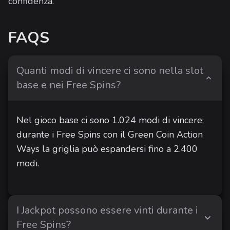
confidenza.
FAQS
Quanti modi di vincere ci sono nella slot
base e nei Free Spins?
Nel gioco base ci sono 1.024 modi di vincere;
durante i Free Spins con il Green Coin Action
Ways la griglia può espandersi fino a 2.400
modi.
I Jackpot possono essere vinti durante i
Free Spins?