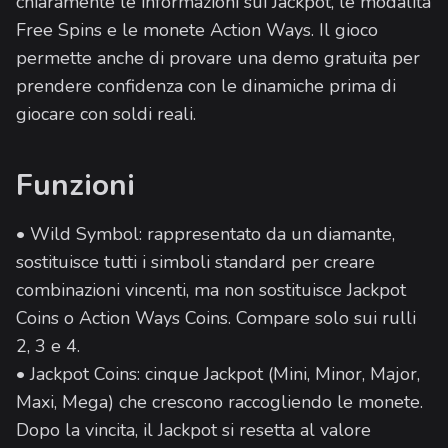
chiaramente le informazioni sui Jackpot, le modalità
Free Spins e le monete Action Ways. Il gioco
permette anche di provare una demo gratuita per
prendere confidenza con le dinamiche prima di
giocare con soldi reali.
Funzioni
• Wild Symbol: rappresentato da un diamante,
sostituisce tutti i simboli standard per creare
combinazioni vincenti, ma non sostituisce Jackpot
Coins o Action Ways Coins. Compare solo sui rulli
2, 3 e 4.
• Jackpot Coins: cinque Jackpot (Mini, Minor, Major,
Maxi, Mega) che crescono raccogliendo le monete.
Dopo la vincita, il Jackpot si resetta al valore