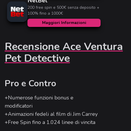
NetBet
200 free spin e 500€ senza deposito +
100% fino a 1000€
Maggiori Informazioni
Recensione Ace Ventura
Pet Detective
Pro e Contro
+Numerose funzioni bonus e
modificatori
+Animazioni fedeli al film di Jim Carrey
+Free Spin fino a 1.024 linee di vincita