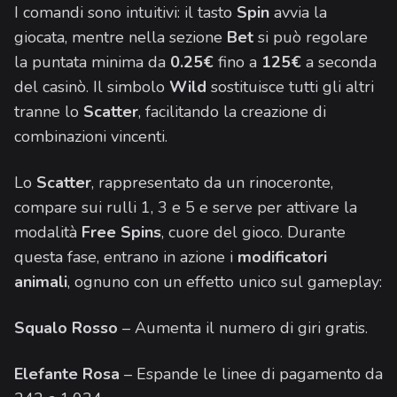
I comandi sono intuitivi: il tasto
Spin
avvia la
giocata, mentre nella sezione
Bet
si può regolare
la puntata minima da
0.25€
fino a
125€
a seconda
del casinò. Il simbolo
Wild
sostituisce tutti gli altri
tranne lo
Scatter
, facilitando la creazione di
combinazioni vincenti.
Lo
Scatter
, rappresentato da un rinoceronte,
compare sui rulli 1, 3 e 5 e serve per attivare la
modalità
Free Spins
, cuore del gioco. Durante
questa fase, entrano in azione i
modificatori
animali
, ognuno con un effetto unico sul gameplay:
Squalo Rosso
– Aumenta il numero di giri gratis.
Elefante Rosa
– Espande le linee di pagamento da