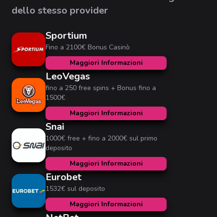
dello stesso provider
Sportium
Fino a 2100€ Bonus Casinò
Maggiori Informazioni
LeoVegas
fino a 250 free spins + Bonus fino a
1500€
Maggiori Informazioni
Snai
1000€ free + fino a 2000€ sul primo
deposito
Maggiori Informazioni
Eurobet
1532€ sul deposito
Maggiori Informazioni