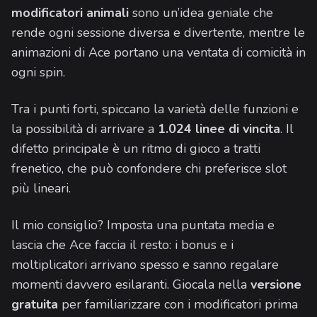
modificatori animali
sono un’idea geniale che
rende ogni sessione diversa e divertente, mentre le
animazioni di Ace portano una ventata di comicità in
ogni spin.
Tra i punti forti, spiccano la varietà delle funzioni e
la possibilità di arrivare a
1.024 linee di vincita
. Il
difetto principale è un ritmo di gioco a tratti
frenetico, che può confondere chi preferisce slot
più lineari.
Il mio consiglio? Imposta una puntata media e
lascia che Ace faccia il resto: i bonus e i
moltiplicatori arrivano spesso e sanno regalare
momenti davvero esilaranti. Giocala nella
versione
gratuita
per familiarizzare con i modificatori prima