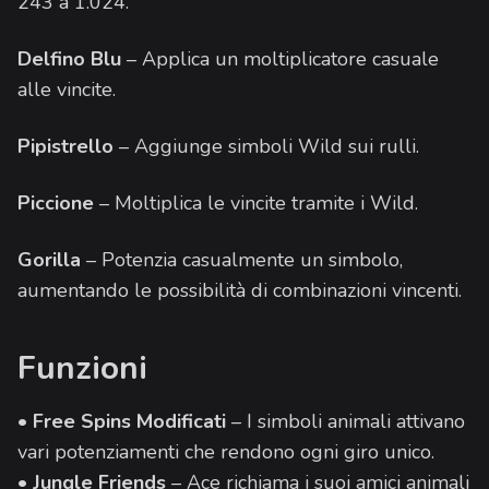
243 a 1.024.
Delfino Blu
– Applica un moltiplicatore casuale
alle vincite.
Pipistrello
– Aggiunge simboli Wild sui rulli.
Piccione
– Moltiplica le vincite tramite i Wild.
Gorilla
– Potenzia casualmente un simbolo,
aumentando le possibilità di combinazioni vincenti.
Funzioni
•
Free Spins Modificati
– I simboli animali attivano
vari potenziamenti che rendono ogni giro unico.
•
Jungle Friends
– Ace richiama i suoi amici animali