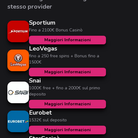
stesso provider
Sportium
Fino a 2100€ Bonus Casinò
Maggiori Informazioni
LeoVegas
fino a 250 free spins + Bonus fino a
1500€
Maggiori Informazioni
Snai
1000€ free + fino a 2000€ sul primo
deposito
Maggiori Informazioni
Eurobet
1532€ sul deposito
Maggiori Informazioni