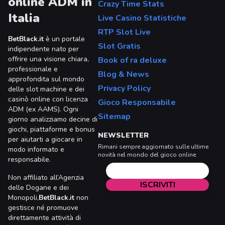
online ADM in
Crazy Time Stats
Italia
Live Casino Statistiche
RTP Slot Live
BetBlack.it
è un portale
Slot Gratis
indipendente nato per
offrire una visione chiara,
Book of ra deluxe
professionale e
Blog & News
approfondita sul mondo
Privacy Policy
delle slot machine e dei
casinò online con licenza
Gioco Responsabile
ADM (ex AAMS). Ogni
Sitemap
giorno analizziamo decine di
giochi, piattaforme e bonus
NEWSLETTER
per aiutarti a giocare in
Rimani sempre aggiornato sulle ultime
modo informato e
novità nel mondo del gioco online
responsabile.
Non affiliato all’Agenzia
delle Dogane e dei
Monopoli,
BetBlack.it
non
gestisce né promuove
direttamente attività di