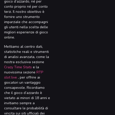
gioco d’azzardo, né per
conto proprio né per conto
terzi. Il nostro obiettivo è
fornire uno strumento
imparziale che accompagni
gli utenti nella scelta delle
migliori esperienze di gioco
online.
Mettiamo al centro dati,
statistiche reali e strumenti
di analisi avanzata, come la
nostra esclusiva sezione
Crazy Time Stats
e la
nuovissima sezione
RTP
slot live
, per offrire ai
giocatori un vantaggio
consapevole. Ricordiamo
che il gioco d’azzardo è
vietato ai minori di 18 anni e
invitiamo sempre a
consultare le probabilità di
vincita sui siti ufficiali dei