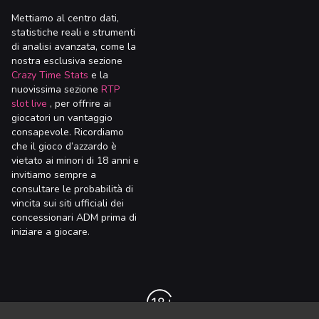
Mettiamo al centro dati,
statistiche reali e strumenti
di analisi avanzata, come la
nostra esclusiva sezione
Crazy Time Stats
e la
nuovissima sezione
RTP
slot live
, per offrire ai
giocatori un vantaggio
consapevole. Ricordiamo
che il gioco d’azzardo è
vietato ai minori di 18 anni e
invitiamo sempre a
consultare le probabilità di
vincita sui siti ufficiali dei
concessionari ADM prima di
iniziare a giocare.