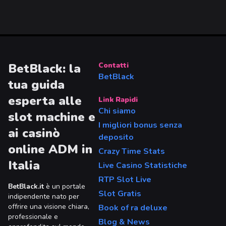
BetBlack: la
Contatti
BetBlack
tua guida
esperta alle
Link Rapidi
Chi siamo
slot machine e
I migliori bonus senza
ai casinò
deposito
online ADM in
Crazy Time Stats
Italia
Live Casino Statistiche
RTP Slot Live
BetBlack.it
è un portale
Slot Gratis
indipendente nato per
offrire una visione chiara,
Book of ra deluxe
professionale e
Blog & News