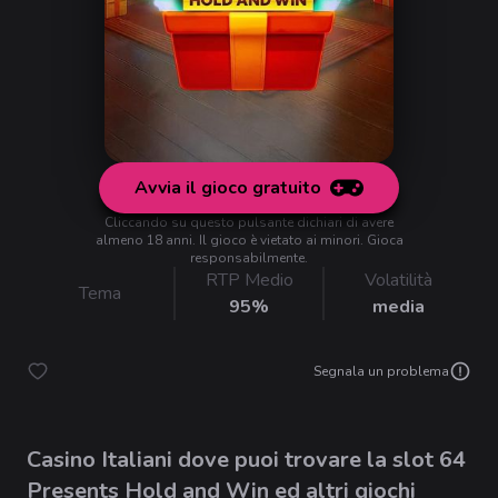
Avvia il gioco gratuito
Cliccando su questo pulsante dichiari di avere
almeno 18 anni. Il gioco è vietato ai minori. Gioca
responsabilmente.
RTP Medio
Volatilità
Tema
95
%
media
Segnala un problema
Casino Italiani dove puoi trovare la slot 64
Presents Hold and Win ed altri giochi