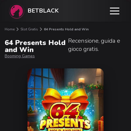
BETBLACK
Home
Slot Gratis
64 Presents Hold and Win
Recensione, guida e
64 Presents Hold
and Win
gioco gratis.
Booming Games