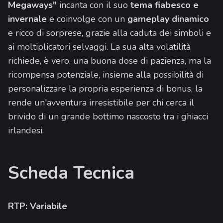
Megaways"
incanta con il suo
tema fiabesco e
invernale
e coinvolge con un
gameplay dinamico
e ricco di sorprese, grazie alla caduta dei simboli e
ai moltiplicatori selvaggi. La sua alta volatilità
richiede, è vero, una buona dose di pazienza, ma la
ricompensa potenziale, insieme alla possibilità di
personalizzare la propria esperienza di bonus, la
rende un'avventura irresistibile per chi cerca il
brivido di un grande bottimo nascosto tra i ghiacci
irlandesi.
Scheda Tecnica
RTP: Variabile