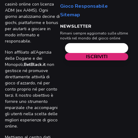
casinò online con licenza
Gioco Responsabile
ADM (ex AAMS). Ogni
Sitemap
giorno analizziamo decine di
giochi, piattaforme e bonus
NEWSLETTER
per aiutarti a giocare in
Rimani sempre aggiornato sulle ultime
modo informato e
novità nel mondo del gioco online
responsabile.
Non affiliato all’Agenzia
delle Dogane e dei
Monopoli,
BetBlack.it
non
gestisce né promuove
direttamente attività di
gioco d’azzardo, né per
conto proprio né per conto
terzi. Il nostro obiettivo è
fornire uno strumento
imparziale che accompagni
gli utenti nella scelta delle
migliori esperienze di gioco
online.
Mettiamo al centro dati,