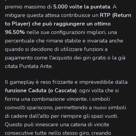
premio massimo di
5.000 volte la puntata
. A
mitigare questa attesa contribuisce un
RTP (Return
to Player) che può raggiungere un ottimo
96.50%
nelle sue configurazioni migliori, una
percentuale che rimane stabile e invariata anche
quando si decidono di utilizzare funzioni a
pagamento come l'acquisto dei giri gratis o la già
citata Puntata Ante.
Il gameplay è reso frizzante e imprevedibile dalla
funzione Caduta (o Cascata)
: ogni volta che si
forma una combinazione vincente, i simboli
coinvolti spariscono, permettendo a nuovi simboli
di cadere dall'alto per riempire gli spazi vuoti.
Questo può innescare una catena di vincite
consecutive tutte nello stesso giro, creando