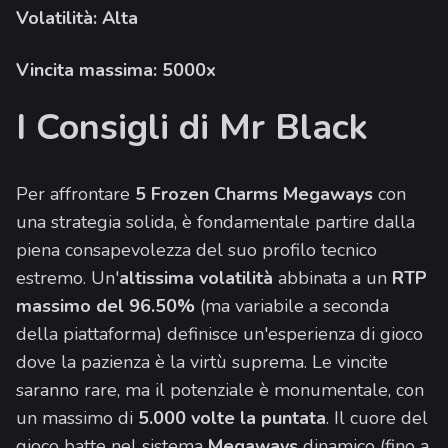
Volatilità: Alta
Vincita massima: 5000x
I Consigli di Mr Black
Per affrontare
5 Frozen Charms Megaways
con
una strategia solida, è fondamentale partire dalla
piena consapevolezza del suo profilo tecnico
estremo. Un'
altissima volatilità
abbinata a un
RTP
massimo del 96.50%
(ma variabile a seconda
della piattaforma) definisce un'esperienza di gioco
dove la pazienza è la virtù suprema. Le vincite
saranno rare, ma il potenziale è monumentale, con
un massimo di
5.000 volte la puntata
. Il cuore del
gioco batte nel sistema
Megaways
dinamico (fino a