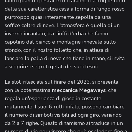
tanto quanto i pescatori o i faraoni, ci accoglie fuori
dalla sua caratteristica casa a forma di fungo rosso,
purtroppo quasi interamente sepolta da una
soffice coltre di neve. L'atmosfera è quella di un
inverno incantato, tra ciuffi d'erba che fanno
capolino dal bianco e montagne innevate sullo
sfondo, con il nostro folletto che, in attesa di
lanciare la palla di neve che tiene in mano, ci invita
a scoprire i segreti gelati dei suoi tesori.
La slot, rilasciata sul finire del 2023, si presenta
con la potentissima
meccanica Megaways
, che
regala un'esperienza di gioco in costante
mutamento. I suoi 6 rulli, infatti, possono cambiare
il numero di simboli visibili ad ogni giro, variando
da 2 a 7 righe. Questo dinamismo si traduce in un
numero di vie per vincere che può esplodere fino a