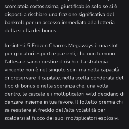
scorciatoia costosissima, giustificabile solo se si è
disposti a rischiare una frazione significativa del
bankroll per un accesso immediato alla lotteria
della scelta dei bonus.
In sintesi, 5 Frozen Charms Megaways è una slot
per giocatori esperti e pazienti, che non temono
l'attesa e sanno gestire il rischio. La strategia
vincente non è nel singolo spin, ma nella capacità
di preservare il capitale, nella scelta ponderata del
tipo di bonus e nella speranza che, una volta
dentro, le cascate e i moltiplicatori wild decidano di
danzare insieme in tua favore. Il folletto premia chi
sa resistere al freddo dell'alta volatilità per
scaldarsi al fuoco dei suoi moltiplicatori esplosivi.