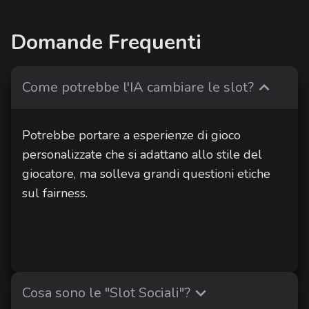
Domande Frequenti
Come potrebbe l'IA cambiare le slot?
Potrebbe portare a esperienze di gioco
personalizzate che si adattano allo stile del
giocatore, ma solleva grandi questioni etiche
sul fairness.
Cosa sono le "Slot Sociali"?