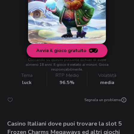
Avvia il gioco gratuito
Cliccando su questo pulsante dichiari di avere
almeno 18 anni. Il gioco è vietato ai minori. Gioca
responsabilmente.
Tema
RTP Medio
Volatilità
luck
96.5
%
media
Segnala un problema
Casino Italiani dove puoi trovare la slot 5
Frozen Charms Megaways ed altri giochi