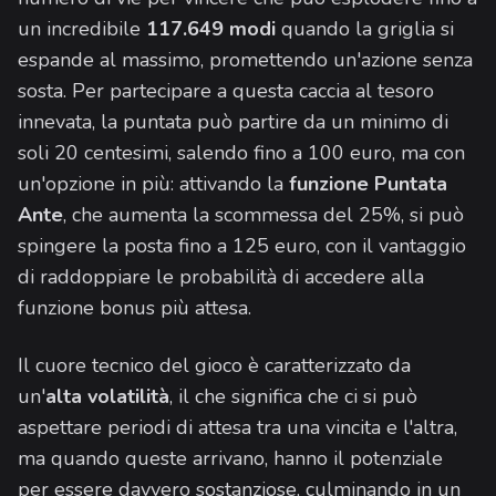
un incredibile
117.649 modi
quando la griglia si
espande al massimo, promettendo un'azione senza
sosta. Per partecipare a questa caccia al tesoro
innevata, la puntata può partire da un minimo di
soli 20 centesimi, salendo fino a 100 euro, ma con
un'opzione in più: attivando la
funzione Puntata
Ante
, che aumenta la scommessa del 25%, si può
spingere la posta fino a 125 euro, con il vantaggio
di raddoppiare le probabilità di accedere alla
funzione bonus più attesa.
Il cuore tecnico del gioco è caratterizzato da
un'
alta volatilità
, il che significa che ci si può
aspettare periodi di attesa tra una vincita e l'altra,
ma quando queste arrivano, hanno il potenziale
per essere davvero sostanziose, culminando in un