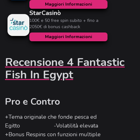
Maggiori Informazioni
StarCasinò
100€ e 50 free spin subito + fino a
2050€ di bonus cashback
Maggiori Informazioni
Recensione 4 Fantastic
Fish In Egypt
Pro e Contro
+Tema originale che fonde pesca ed
Egitto -Volatilità elevata
+Bonus Respins con funzioni multiple