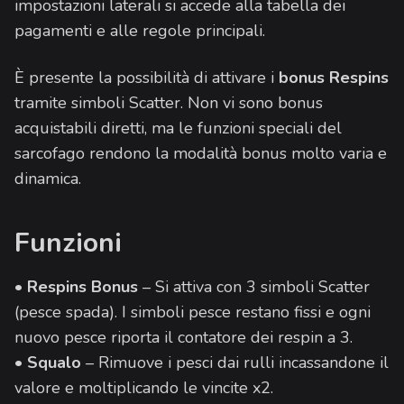
impostazioni laterali si accede alla tabella dei
pagamenti e alle regole principali.
È presente la possibilità di attivare i
bonus Respins
tramite simboli Scatter. Non vi sono bonus
acquistabili diretti, ma le funzioni speciali del
sarcofago rendono la modalità bonus molto varia e
dinamica.
Funzioni
•
Respins Bonus
– Si attiva con 3 simboli Scatter
(pesce spada). I simboli pesce restano fissi e ogni
nuovo pesce riporta il contatore dei respin a 3.
•
Squalo
– Rimuove i pesci dai rulli incassandone il
valore e moltiplicando le vincite x2.