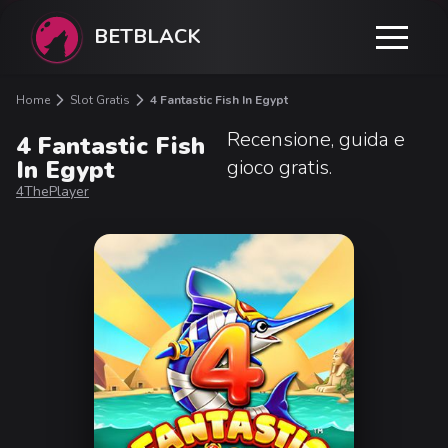
BETBLACK
Home
Slot Gratis
4 Fantastic Fish In Egypt
Recensione, guida e
4 Fantastic Fish
In Egypt
gioco gratis.
4ThePlayer