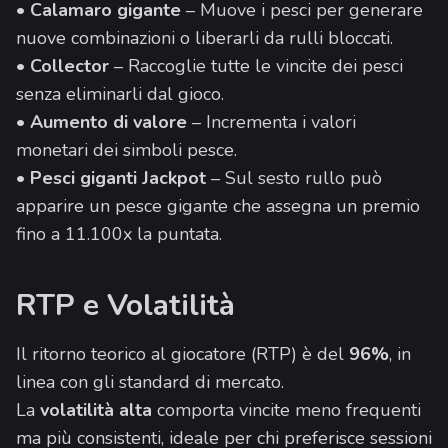
•
Calamaro gigante
– Muove i pesci per generare
nuove combinazioni o liberarli da rulli bloccati.
•
Collector
– Raccoglie tutte le vincite dei pesci
senza eliminarli dal gioco.
•
Aumento di valore
– Incrementa i valori
monetari dei simboli pesce.
•
Pesci giganti Jackpot
– Sul sesto rullo può
apparire un pesce gigante che assegna un premio
fino a 11.100x la puntata.
RTP e Volatilità
Il ritorno teorico al giocatore (RTP) è del
96%
, in
linea con gli standard di mercato.
La
volatilità alta
comporta vincite meno frequenti
ma più consistenti, ideale per chi preferisce sessioni