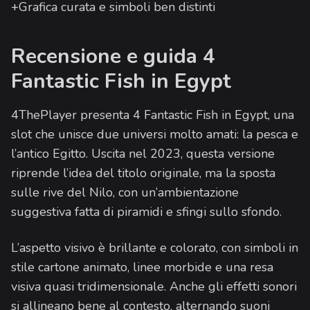
+Grafica curata e simboli ben distinti
Recensione e guida 4
Fantastic Fish in Egypt
4ThePlayer presenta 4 Fantastic Fish in Egypt, una
slot che unisce due universi molto amati: la pesca e
l’antico Egitto. Uscita nel 2023, questa versione
riprende l’idea del titolo originale, ma la sposta
sulle rive del Nilo, con un’ambientazione
suggestiva fatta di piramidi e sfingi sullo sfondo.
L’aspetto visivo è brillante e colorato, con simboli in
stile cartone animato, linee morbide e una resa
visiva quasi tridimensionale. Anche gli effetti sonori
si allineano bene al contesto, alternando suoni