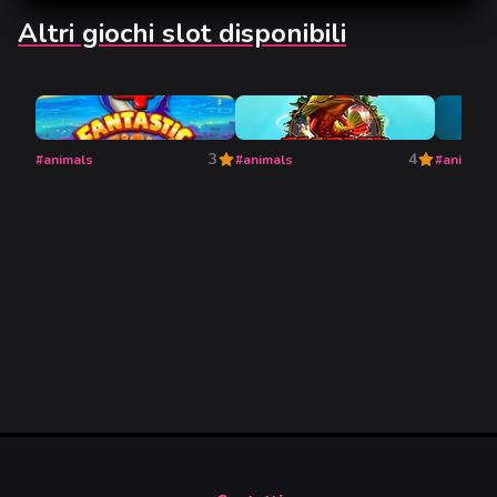
La vincita più alta possibile è pari a 11.100
Altri giochi slot disponibili
volte la puntata.
3
4
#
animals
#
animals
#
animals
4 FANTASTIC FISH
BIG BASS AMAZON XTREME
BIG BAS