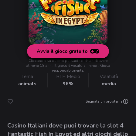
Avvia il gioco gratuito
Cliccando su questo pulsante dichiari di avere
almeno 18 anni. Il gioco è vietato ai minori. Gioca
responsabilmente.
Tema
RTP Medio
Volatilità
animals
96
%
media
Segnala un problema
Casino Italiani dove puoi trovare la slot 4
Fantastic Fish In Egypt ed altri giochi dello