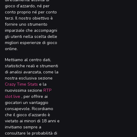
gioco d’azzardo, né per
conto proprio né per conto
terzi. Il nostro obiettivo è
fornire uno strumento
imparziale che accompagni
gli utenti nella scelta delle
migliori esperienze di gioco
online.
Mettiamo al centro dati,
statistiche reali e strumenti
di analisi avanzata, come la
nostra esclusiva sezione
Crazy Time Stats
e la
nuovissima sezione
RTP
slot live
, per offrire ai
giocatori un vantaggio
consapevole. Ricordiamo
che il gioco d’azzardo è
vietato ai minori di 18 anni e
invitiamo sempre a
consultare le probabilità di