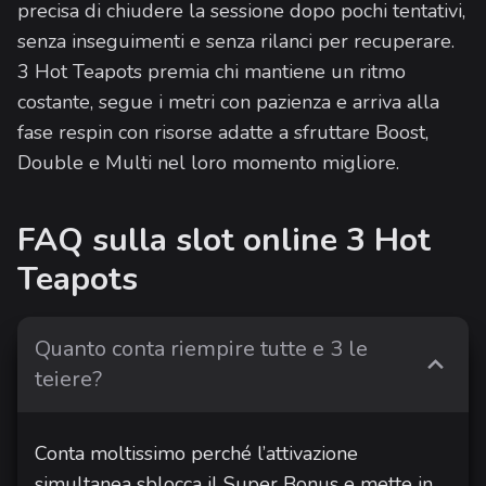
precisa di chiudere la sessione dopo pochi tentativi,
senza inseguimenti e senza rilanci per recuperare.
3 Hot Teapots premia chi mantiene un ritmo
costante, segue i metri con pazienza e arriva alla
fase respin con risorse adatte a sfruttare Boost,
Double e Multi nel loro momento migliore.
FAQ sulla slot online 3 Hot
Teapots
Quanto conta riempire tutte e 3 le
teiere?
Conta moltissimo perché l’attivazione
simultanea sblocca il Super Bonus e mette in