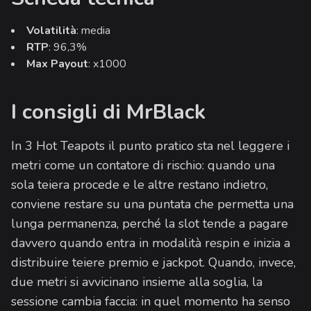
Volatilità
: media
RTP
: 96,3%
Max Payout
: x1000
I consigli di MrBlack
In 3 Hot Teapots il punto pratico sta nel leggere i
metri come un contatore di rischio: quando una
sola teiera procede e le altre restano indietro,
conviene restare su una puntata che permetta una
lunga permanenza, perché la slot tende a pagare
davvero quando entra in modalità respin e inizia a
distribuire teiere premio e jackpot. Quando, invece,
due metri si avvicinano insieme alla soglia, la
sessione cambia faccia: in quel momento ha senso