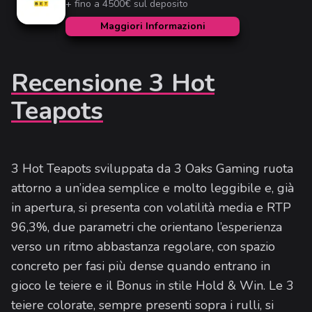
+ fino a 4500€ sul deposito
Maggiori Informazioni
Recensione 3 Hot
Teapots
3 Hot Teapots sviluppata da 3 Oaks Gaming ruota
attorno a un’idea semplice e molto leggibile e, già
in apertura, si presenta con volatilità media e RTP
96,3%, due parametri che orientano l’esperienza
verso un ritmo abbastanza regolare, con spazio
concreto per fasi più dense quando entrano in
gioco le teiere e il Bonus in stile Hold & Win. Le 3
teiere colorate, sempre presenti sopra i rulli, si