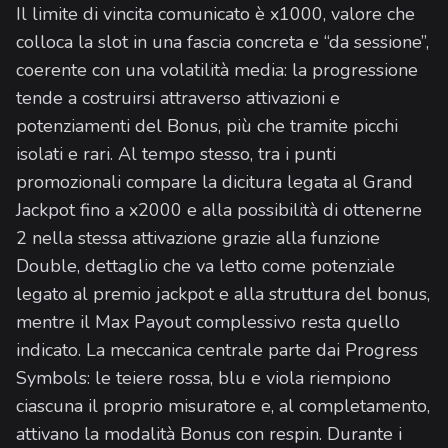
Il limite di vincita comunicato è x1000, valore che
colloca la slot in una fascia concreta e “da sessione”,
coerente con una volatilità media: la progressione
tende a costruirsi attraverso attivazioni e
potenziamenti del Bonus, più che tramite picchi
isolati e rari. Al tempo stesso, tra i punti
promozionali compare la dicitura legata al Grand
Jackpot fino a x2000 e alla possibilità di ottenerne
2 nella stessa attivazione grazie alla funzione
Double, dettaglio che va letto come potenziale
legato al premio jackpot e alla struttura del bonus,
mentre il Max Payout complessivo resta quello
indicato. La meccanica centrale parte dai Progress
Symbols: le teiere rossa, blu e viola riempiono
ciascuna il proprio misuratore e, al completamento,
attivano la modalità Bonus con respin. Durante i