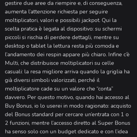
gestire due aree da riempire e, di conseguenza,
aumenta l’attenzione richiesta per seguire
moltiplicatori, valori e possibili jackpot. Qui la
scelta pratica è legata al dispositivo: su schermi
piccoli si rischia di perdere dettagli, mentre su
desktop o tablet la lettura resta più comoda e
l’andamento dei respin appare più chiaro. Infine c’è
Multi, che distribuisce moltiplicatori su celle
casuali: la resa migliore arriva quando la griglia ha
già diversi simboli valorizzati, perché il
moltiplicatore cade su un valore che “conta”
davvero. Per questo motivo, quando hai accesso al
Buy Bonus, io lo userei in modo ragionato: acquisto
del Bonus standard per cercare un’entrata con 1 o
2 funzioni, mentre l’accesso diretto al Super Bonus
ha senso solo con un budget dedicato e con l’idea