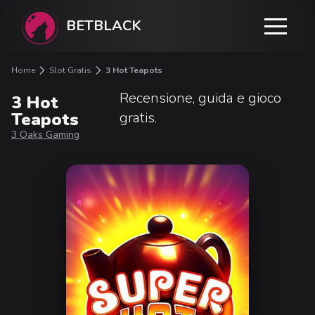
BETBLACK
Home
Slot Gratis
3 Hot Teapots
Recensione, guida e gioco
3 Hot
Teapots
gratis.
3 Oaks Gaming