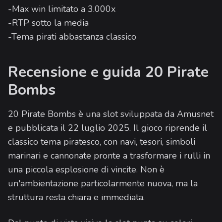
-Max win limitato a 3.000x
-RTP sotto la media
-Tema pirati abbastanza classico
Recensione e guida 20 Pirate
Bombs
20 Pirate Bombs è una slot sviluppata da Amusnet
e pubblicata il 22 luglio 2025. Il gioco riprende il
classico tema piratesco, con navi, tesori, simboli
marinari e cannonate pronte a trasformare i rulli in
una piccola esplosione di vincite. Non è
un'ambientazione particolarmente nuova, ma la
struttura resta chiara e immediata.