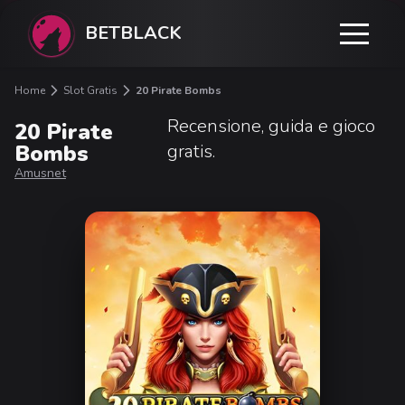
BETBLACK
Home
Slot Gratis
20 Pirate Bombs
Recensione, guida e gioco
20 Pirate
Bombs
gratis.
Amusnet