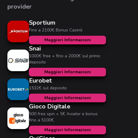
provider
Sportium
Fino a 2100€ Bonus Casinò
Maggiori Informazioni
Snai
1000€ free + fino a 2000€ sul primo
deposito
Maggiori Informazioni
Eurobet
1532€ sul deposito
Maggiori Informazioni
Gioco Digitale
500 free spin + 5€ Aviator e bonus
fino a 5100€
Maggiori Informazioni