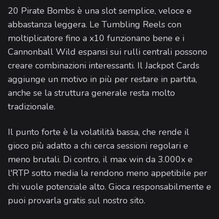
20 Pirate Bombs è una slot semplice, veloce e
abbastanza leggera. Le Tumbling Reels con
moltiplicatore fino a x10 funzionano bene e i
Cannonball Wild espansi sui rulli centrali possono
creare combinazioni interessanti. Il Jackpot Cards
aggiunge un motivo in più per restare in partita,
anche se la struttura generale resta molto
tradizionale.
Il punto forte è la volatilità bassa, che rende il
gioco più adatto a chi cerca sessioni regolari e
meno brutali. Di contro, il max win da 3.000x e
l'RTP sotto media la rendono meno appetibile per
chi vuole potenziale alto. Gioca responsabilmente e
puoi provarla gratis sul nostro sito.