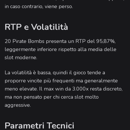
in caso contrario, viene perso.
RTP e Volatilità
20 Pirate Bombs presenta un RTP del 95,87%,
leggermente inferiore rispetto alla media delle
slot moderne.
La volatilità è bassa, quindi il gioco tende a
proporre vincite più frequenti ma generalmente
meno elevate. Il max win da 3.000x resta discreto,
ma non pensato per chi cerca slot molto
aggressive.
Parametri Tecnici