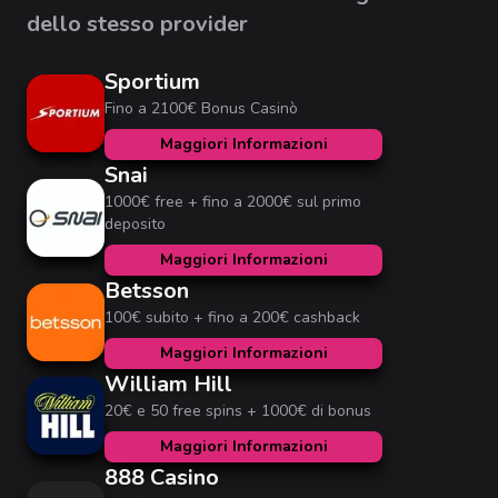
dello stesso provider
Sportium
Fino a 2100€ Bonus Casinò
Maggiori Informazioni
Snai
1000€ free + fino a 2000€ sul primo
deposito
Maggiori Informazioni
Betsson
100€ subito + fino a 200€ cashback
Maggiori Informazioni
William Hill
20€ e 50 free spins + 1000€ di bonus
Maggiori Informazioni
888 Casino