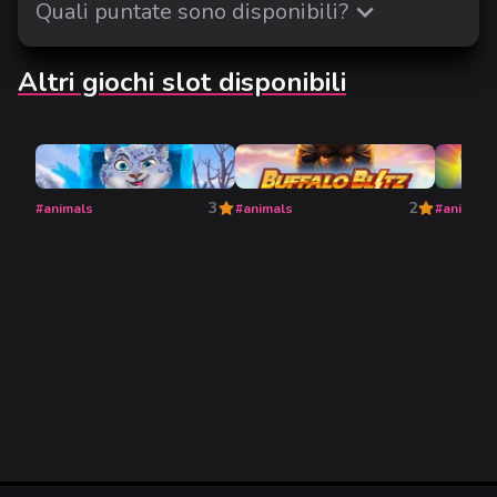
Quali puntate sono disponibili?
puntata.
La puntata minima è 0,20 euro e la puntata
Altri giochi slot disponibili
massima è 100 euro.
3
2
#
animals
#
animals
#
animals
ICE ICE YETI
BUFFALO BLITZ
BUFFALO