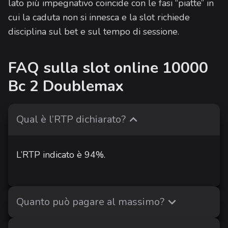
lato più impegnativo coincide con le fasi “piatte” in
cui la caduta non si innesca e la slot richiede
disciplina sul bet e sul tempo di sessione.
FAQ sulla slot online 10000
Bc 2 Doublemax
Qual è l’RTP dichiarato?
L’RTP indicato è 94%.
Quanto può pagare al massimo?
La vincita massima dichiarata è 9988,3x la