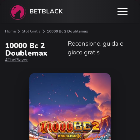
BETBLACK
Home
Slot Gratis
10000 Bc 2 Doublemax
Recensione, guida e
10000 Bc 2
Doublemax
gioco gratis.
4ThePlayer