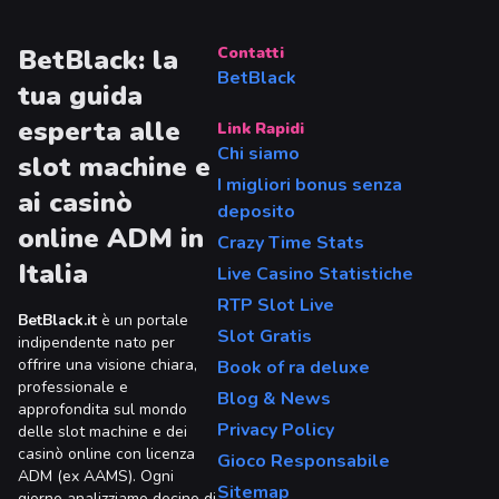
BetBlack: la
Contatti
BetBlack
tua guida
esperta alle
Link Rapidi
Chi siamo
slot machine e
I migliori bonus senza
ai casinò
deposito
online ADM in
Crazy Time Stats
Italia
Live Casino Statistiche
RTP Slot Live
BetBlack.it
è un portale
Slot Gratis
indipendente nato per
offrire una visione chiara,
Book of ra deluxe
professionale e
Blog & News
approfondita sul mondo
Privacy Policy
delle slot machine e dei
casinò online con licenza
Gioco Responsabile
ADM (ex AAMS). Ogni
Sitemap
giorno analizziamo decine di