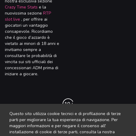
nostra esclusiva sezione
Crazy Time Stats
e la
nuovissima sezione
RTP
slot live
, per offrire ai
giocatori un vantaggio
consapevole. Ricordiamo
che il gioco d’azzardo è
vietato ai minori di 18 anni e
invitiamo sempre a
consultare le probabilità di
vincita sui siti ufficiali dei
concessionari ADM prima di
iniziare a giocare.
Questo sito utilizza cookie tecnici e di profilazione di terze
parti per migliorare la tua esperienza di navigazione. Per
maggiori informazioni e per negare il consenso all'
installazione di cookie di terze parti, consulta la nostra