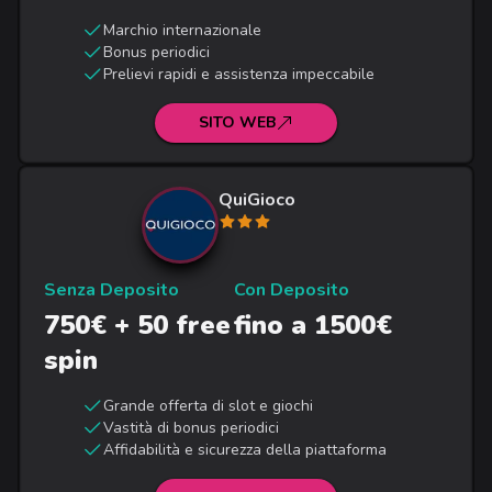
Marchio internazionale
Bonus periodici
Prelievi rapidi e assistenza impeccabile
SITO WEB
QuiGioco
Senza Deposito
Con Deposito
750€ + 50 free
fino a 1500€
spin
Grande offerta di slot e giochi
Vastità di bonus periodici
Affidabilità e sicurezza della piattaforma