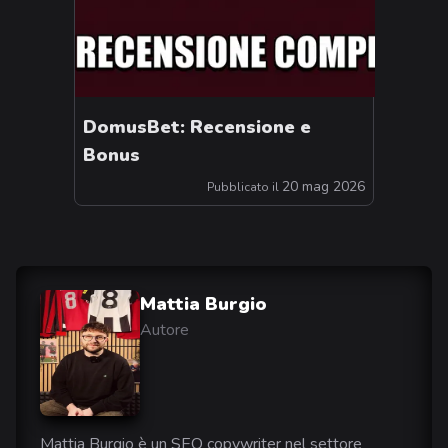
DomusBet: Recensione e
Bonus
20 mag 2026
Pubblicato il
Mattia Burgio
Autore
Mattia Burgio è un SEO copywriter nel settore