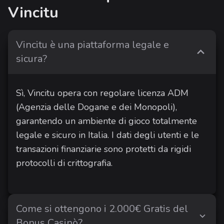
Vincitu
Vincitu è una piattaforma legale e
sicura?
Sì, Vincitu opera con regolare licenza ADM
(Agenzia delle Dogane e dei Monopoli),
garantendo un ambiente di gioco totalmente
legale e sicuro in Italia. I dati degli utenti e le
transazioni finanziarie sono protetti da rigidi
protocolli di crittografia.
Come si ottengono i 2.000€ Gratis del
Bonus Casinò?