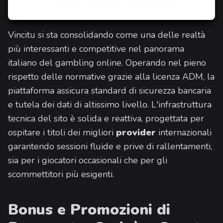
Vincitu si sta consolidando come una delle realtà
più interessanti e competitive nel panorama
italiano del gambling online. Operando nel pieno
rispetto delle normative grazie alla licenza ADM, la
piattaforma assicura standard di sicurezza bancaria
e tutela dei dati di altissimo livello. L'infrastruttura
tecnica del sito è solida e reattiva, progettata per
ospitare i titoli dei migliori
provider
internazionali
garantendo sessioni fluide e prive di rallentamenti,
sia per i giocatori occasionali che per gli
scommettitori più esigenti.
Bonus e Promozioni di