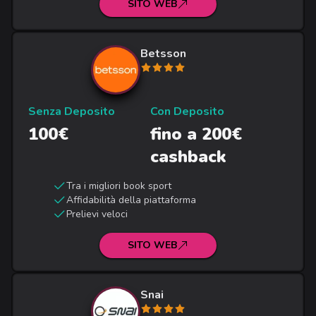
SITO WEB
Betsson
Senza Deposito
Con Deposito
100€
fino a 200€
cashback
Tra i migliori book sport
Affidabilità della piattaforma
Prelievi veloci
SITO WEB
Snai