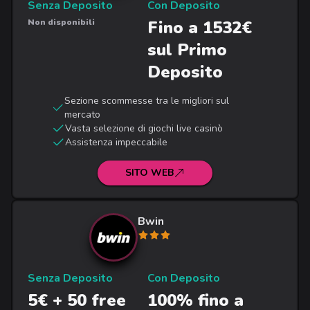
Senza Deposito
Con Deposito
Non disponibili
Fino a 1532€
sul Primo
Deposito
Sezione scommesse tra le migliori sul
mercato
Vasta selezione di giochi live casinò
Assistenza impeccabile
SITO WEB
Bwin
Senza Deposito
Con Deposito
5€ + 50 free
100% fino a