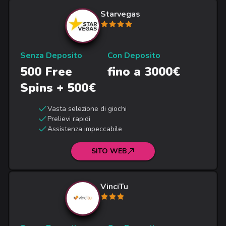
Starvegas
Senza Deposito
Con Deposito
500 Free
fino a 3000€
Spins + 500€
Vasta selezione di giochi
Prelievi rapidi
Assistenza impeccabile
SITO WEB
VinciTu