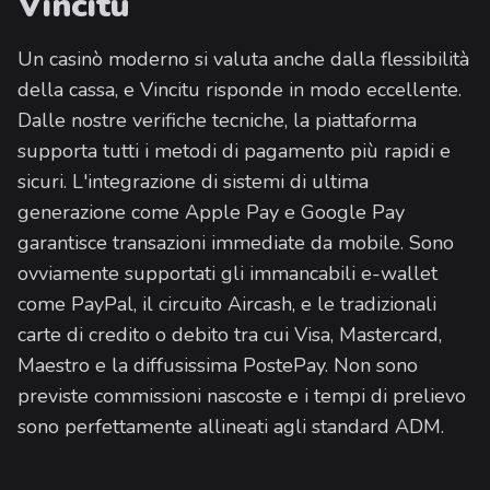
Vincitu
Un casinò moderno si valuta anche dalla flessibilità
della cassa, e Vincitu risponde in modo eccellente.
Dalle nostre verifiche tecniche, la piattaforma
supporta tutti i metodi di pagamento più rapidi e
sicuri. L'integrazione di sistemi di ultima
generazione come Apple Pay e Google Pay
garantisce transazioni immediate da mobile. Sono
ovviamente supportati gli immancabili e-wallet
come PayPal, il circuito Aircash, e le tradizionali
carte di credito o debito tra cui Visa, Mastercard,
Maestro e la diffusissima PostePay. Non sono
previste commissioni nascoste e i tempi di prelievo
sono perfettamente allineati agli standard ADM.