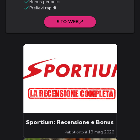
Bonus periodici
Prelievi rapidi
SITO WEB
Sportium: Recensione e Bonus
19 mag 2026
Pubblicato il