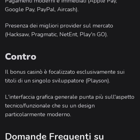
Pagamenti moderni e immediati (Apple Pay,
Google Pay, PayPal, Aircash).
Presenza dei migliori provider sul mercato
(Hacksaw, Pragmatic, NetEnt, Play'n GO).
Contro
Il bonus casinò è focalizzato esclusivamente sui
titoli di un singolo sviluppatore (Playson).
L'interfaccia grafica generale punta più sull'aspetto
tecnico/funzionale che su un design
particolarmente moderno.
Domande Frequenti su