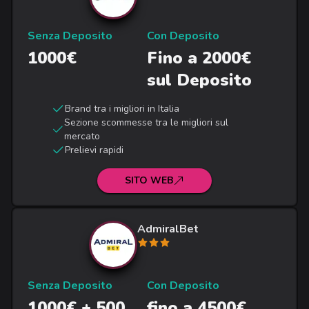
Senza Deposito
Con Deposito
1000€
Fino a 2000€
sul Deposito
Brand tra i migliori in Italia
Sezione scommesse tra le migliori sul
mercato
Prelievi rapidi
SITO WEB
AdmiralBet
Senza Deposito
Con Deposito
1000€ + 500
fino a 4500€