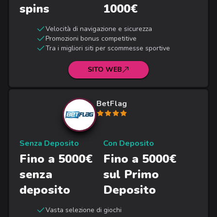
spins
1000€
Velocità di navigazione e sicurezza
Promozioni bonus competitive
Tra i migliori siti per scommesse sportive
SITO WEB
BetFlag
Senza Deposito
Con Deposito
Fino a 5000€
Fino a 5000€
senza
sul Primo
deposito
Deposito
Vasta selezione di giochi