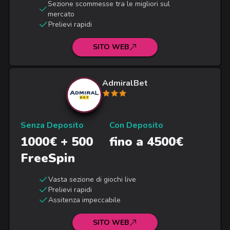
Sezione scommesse tra le migliori sul
mercato
Prelievi rapidi
SITO WEB
AdmiralBet
Senza Deposito
Con Deposito
1000€ + 500
fino a 4500€
FreeSpin
Vasta sezione di giochi live
Prelievi rapidi
Assitenza impeccabile
SITO WEB