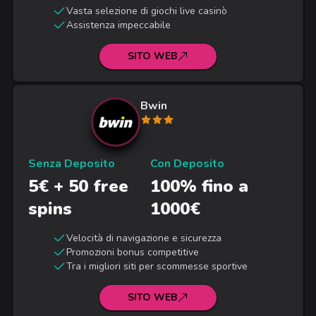
Vasta selezione di giochi live casinò
Assistenza impeccabile
SITO WEB
Bwin
Senza Deposito
Con Deposito
5€ + 50 free
100% fino a
spins
1000€
Velocità di navigazione e sicurezza
Promozioni bonus competitive
Tra i migliori siti per scommesse sportive
SITO WEB