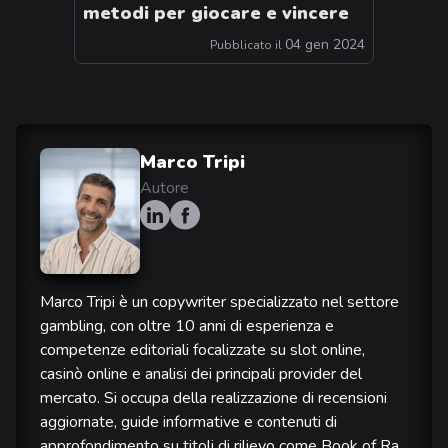
metodi per giocare e vincere
04 gen 2024
Pubblicato il
Marco Tripi
Autore
Marco Tripi è un copywriter specializzato nel settore
gambling, con oltre 10 anni di esperienza e
competenze editoriali focalizzate su slot online,
casinò online e analisi dei principali provider del
mercato. Si occupa della realizzazione di recensioni
aggiornate, guide informative e contenuti di
approfondimento su titoli di rilievo come Book of Ra,