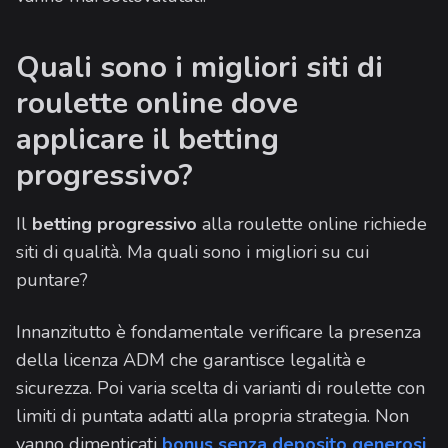
Quali sono i migliori siti di
roulette online dove
applicare il betting
progressivo?
Il
betting progressivo
alla roulette online richiede
siti di qualità. Ma quali sono i migliori su cui
puntare?
Innanzitutto è fondamentale verificare la presenza
della licenza ADM che garantisce legalità e
sicurezza. Poi varia scelta di varianti di roulette con
limiti di puntata adatti alla propria strategia. Non
vanno dimenticati
bonus senza deposito generosi