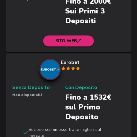
Fino a 2000€
Sui Primi 3
Depositi
SITO WEB
Eurobet
Senza Deposito
Con Deposito
Non disponibili
Fino a 1532€
sul Primo
Deposito
Sezione scommesse tra le migliori sul
mercato