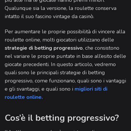
più alte ma le giocate hanno premi minori.
Qualunque sia la versione, la roulette conserva
intatto il suo fascino vintage da casinò.
Per aumentare le proprie possibilità di vincere alla
roulette online, molti giocatori utilizzano delle
strategie di betting progressivo
, che consistono
nel variare le proprie puntate in base all’esito delle
giocate precedenti. In questo articolo, vedremo
quali sono le principali strategie di betting
progressivo, come funzionano, quali sono i vantaggi
e gli svantaggi, e quali sono i
migliori siti di
roulette online.
Cos’è il betting progressivo?