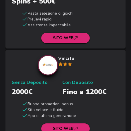
Spins + 500€
Vasta selezione di giochi
Prelievi rapidi
Assistenza impeccabile
SITO WEB
VinciTu
Senza Deposito
Con Deposito
2000€
Fino a 1200€
Buone promozioni bonus
Sito veloce e fluido
App di ultima generazione
SITO WEB