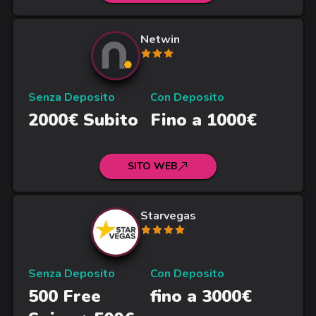
Netwin
Senza Deposito
Con Deposito
2000€ Subito
Fino a 1000€
SITO WEB
Starvegas
Senza Deposito
Con Deposito
500 Free
fino a 3000€