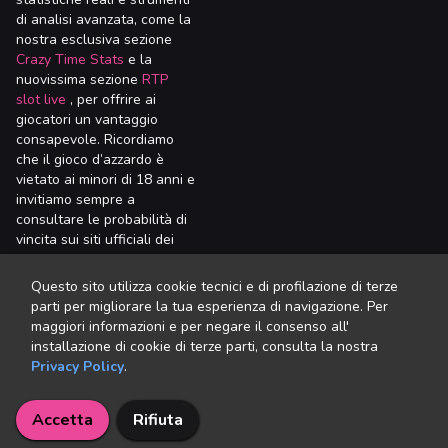
di analisi avanzata, come la
nostra esclusiva sezione
Crazy Time Stats
e la
nuovissima sezione
RTP
slot live
, per offrire ai
giocatori un vantaggio
consapevole. Ricordiamo
che il gioco d’azzardo è
vietato ai minori di 18 anni e
invitiamo sempre a
consultare le probabilità di
vincita sui siti ufficiali dei
concessionari ADM prima di
iniziare a giocare.
Questo sito utilizza cookie tecnici e di profilazione di terze
parti per migliorare la tua esperienza di navigazione. Per
maggiori informazioni e per negare il consenso all'
installazione di cookie di terze parti, consulta la nostra
Privacy Policy
.
Accetta
Rifiuta