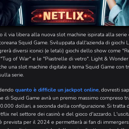
o il via libera alla nuova slot machine ispirata alla serie 
oreana Squid Game. Sviluppata dall'azienda di giochi L
rerà diversi iconici (e letali) giochi dello show come "R
 "Tug of War" e le "Piastrelle di vetro". Light & Wonder
che una slot machine digitale a tema Squid Game con t
ulla serie.
iedendo
quanto è difficile un jackpot online
, dovresti sa
ine di Squid Game avrà un premio massimo compreso tr
.000 dollari, a seconda della configurazione. Si tratta 
flix nel settore dei casinò e del gioco d'azzardo. L'uscit
è prevista per il 2024 e permetterà ai fan di immergers