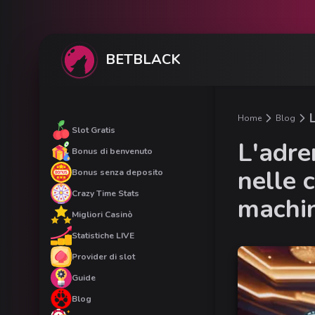
BETBLACK
Home
Blog
Slot Gratis
l
L'adre
Bonus di benvenuto
nelle c
Bonus senza deposito
Crazy Time Stats
machin
Migliori Casinò
Statistiche LIVE
Provider di slot
Guide
Blog