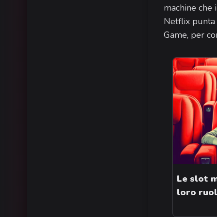
machine che i
Netflix punta 
Game, per con
Le slot m
loro ruo
cinema i