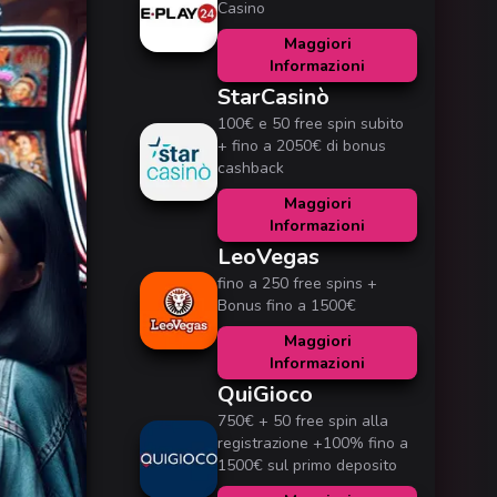
Casino
Maggiori
Informazioni
StarCasinò
100€ e 50 free spin subito
+ fino a 2050€ di bonus
cashback
Maggiori
Informazioni
LeoVegas
fino a 250 free spins +
Bonus fino a 1500€
Maggiori
Informazioni
QuiGioco
750€ + 50 free spin alla
registrazione +100% fino a
1500€ sul primo deposito