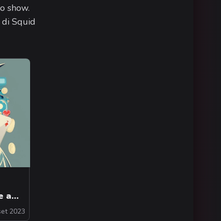
lo show.
i di Squid
e a
op
set 2023