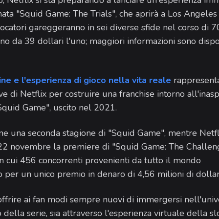
, Netflix si sta preparando a lanciare un'esperienza im
ta "Squid Game: The Trials", che aprirà a Los Angeles 
ocatori gareggeranno in sei diverse sfide nel corso di 70
ono da 39 dollari l'uno; maggiori informazioni sono dispo
ne e l'esperienza di gioco nella vita reale
rappresent
ive di Netflix per costruire una franchise intorno all'inas
Squid Game", uscito nel 2021.
one una seconda stagione di "Squid Game", mentre Netfl
l 22 novembre la premiere di "Squid Game: The Challen
in cui 456 concorrenti provenienti da tutto il mondo
per un unico premio in denaro di 4,56 milioni di dollar
 offrire ai fan modi sempre nuovi di immergersi nell'uni
 della serie, sia attraverso l'esperienza virtuale della sl