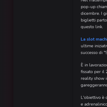
Nel frattempo
pop-up chiama
dicembre. I gi
biglietti part
questo link.
La slot machi
ultime iniziat
successo di "
È in lavorazi
fissato per i
reality show 
gareggeranno 
L'obiettivo è
e adrenalinico