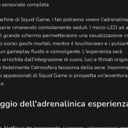
 sensoriale completa.
achine di Squid Game, i fan potranno vivere l'adrenalina 
 serie rimanendo comodamente seduti. I micro-LED ad a
 il grande schermo permetteranno una visualizzazione cri
li iconici giochi mortali, mentre il touchscreen e i pulsan
un gameplay fluido e coinvolgente. L'esperienza sarà
arricchita dall'integrazione di suoni, luci e filmati origin
 fedelmente l'atmosfera tesissima della serie. Insomma,
 appassionati di Squid Game si prospetta un'avventura 
le.
ggio dell'adrenalinica esperienz