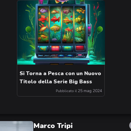
Si Torna a Pesca con un Nuovo
Titolo della Serie Big Bass
25 mag 2024
Pubblicato il
Marco Tripi