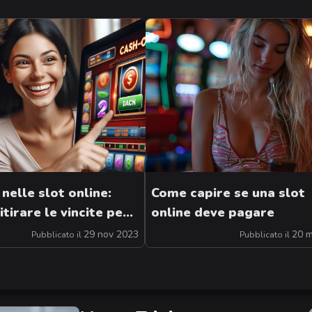
nelle slot online:
Come capire se una slot
tirare le vincite per
online deve pagare
zare il profitto
29 nov 2023
20 
Pubblicato il
Pubblicato il