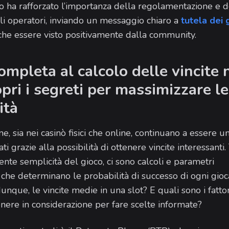
 ha rafforzato l’importanza della regolamentazione e d
li operatori, inviando un messaggio chiaro a
tutela dei 
he essere visto positivamente dalla community.
mpleta al calcolo delle vincite 
opri i segreti per massimizzare le
ità
e, sia nei casinò fisici che online, continuano a essere u
ti grazie alla possibilità di ottenere vincite interessanti. 
ente semplicità del gioco, ci sono calcoli e parametri
che determinano le probabilità di successo di ogni gio
dunque, le vincite medie in una slot? E quali sono i fattor
tenere in considerazione per fare scelte informate?