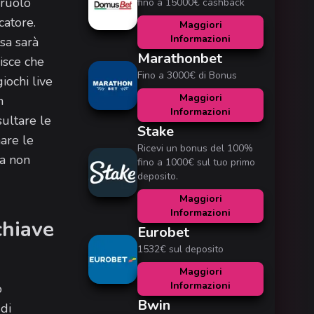
 ruolo
fino a 15000€ cashback
catore.
Maggiori
Informazioni
sa sarà
Marathonbet
isce che
Fino a 3000€ di Bonus
iochi live
Maggiori
n
Informazioni
sultare le
Stake
nare le
Ricevi un bonus del 100%
ta non
fino a 1000€ sul tuo primo
deposito.
Maggiori
Informazioni
chiave
Eurobet
1532€ sul deposito
Maggiori
Informazioni
o
Bwin
di