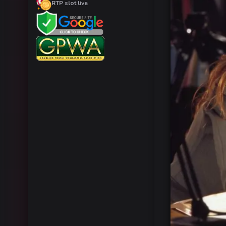
RTP slot live