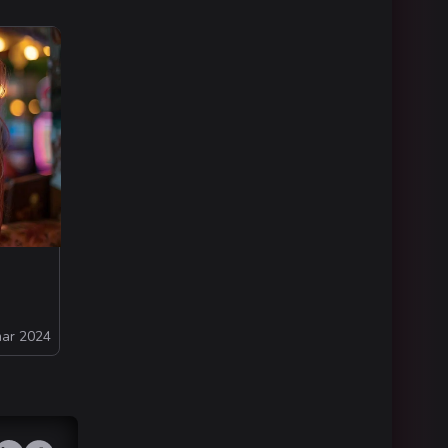
mar 2024