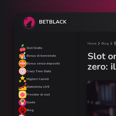
BETBLACK
S
Home
Blog
Slot Gratis
Slot on
Bonus di benvenuto
zero: 
Bonus senza deposito
Crazy Time Stats
Migliori Casinò
Statistiche LIVE
Provider di slot
Guide
Blog