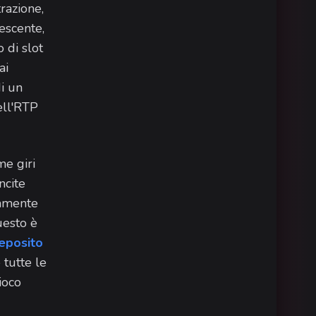
razione,
escente,
 di slot
ai
di un
ell'RTP
me giri
ncite
tamente
uesto è
eposito
 tutte le
ioco