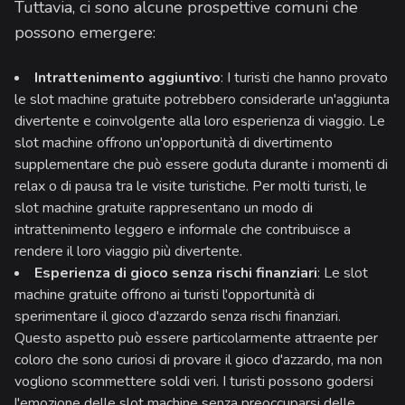
Tuttavia, ci sono alcune prospettive comuni che
possono emergere:
Intrattenimento aggiuntivo
: I turisti che hanno provato
le slot machine gratuite potrebbero considerarle un'aggiunta
divertente e coinvolgente alla loro esperienza di viaggio. Le
slot machine offrono un'opportunità di divertimento
supplementare che può essere goduta durante i momenti di
relax o di pausa tra le visite turistiche. Per molti turisti, le
slot machine gratuite rappresentano un modo di
intrattenimento leggero e informale che contribuisce a
rendere il loro viaggio più divertente.
Esperienza di gioco senza rischi finanziari
: Le slot
machine gratuite offrono ai turisti l'opportunità di
sperimentare il gioco d'azzardo senza rischi finanziari.
Questo aspetto può essere particolarmente attraente per
coloro che sono curiosi di provare il gioco d'azzardo, ma non
vogliono scommettere soldi veri. I turisti possono godersi
l'emozione delle slot machine senza preoccuparsi delle