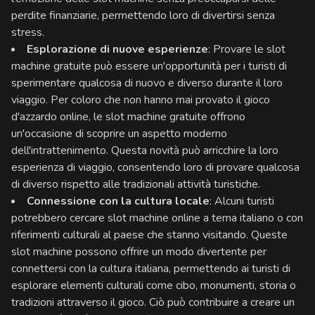
perdite finanziarie, permettendo loro di divertirsi senza
stress.
Esplorazione di nuove esperienze
: Provare le slot
machine gratuite può essere un'opportunità per i turisti di
sperimentare qualcosa di nuovo e diverso durante il loro
viaggio. Per coloro che non hanno mai provato il gioco
d'azzardo online, le slot machine gratuite offrono
un'occasione di scoprire un aspetto moderno
dell'intrattenimento. Questa novità può arricchire la loro
esperienza di viaggio, consentendo loro di provare qualcosa
di diverso rispetto alle tradizionali attività turistiche.
Connessione con la cultura locale
: Alcuni turisti
potrebbero cercare slot machine online a tema italiano o con
riferimenti culturali al paese che stanno visitando. Queste
slot machine possono offrire un modo divertente per
connettersi con la cultura italiana, permettendo ai turisti di
esplorare elementi culturali come cibo, monumenti, storia o
tradizioni attraverso il gioco. Ciò può contribuire a creare un