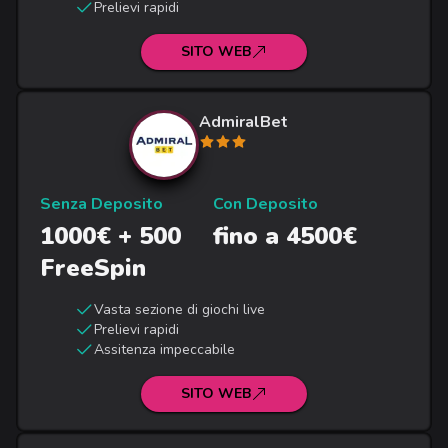
Prelievi rapidi
SITO WEB
AdmiralBet
Senza Deposito
Con Deposito
1000€ + 500
fino a 4500€
FreeSpin
Vasta sezione di giochi live
Prelievi rapidi
Assitenza impeccabile
SITO WEB