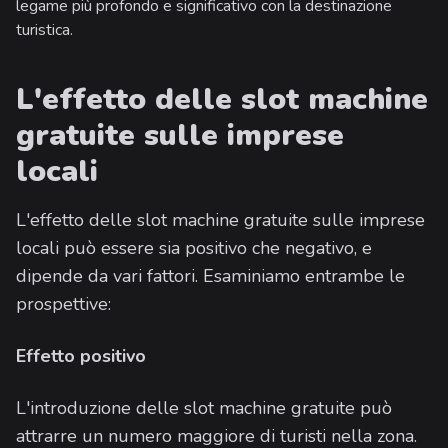
legame più profondo e significativo con la destinazione
turistica.
L'effetto delle slot machine
gratuite sulle imprese
locali
L'effetto delle slot machine gratuite sulle imprese
locali può essere sia positivo che negativo, e
dipende da vari fattori. Esaminiamo entrambe le
prospettive:
Effetto positivo
L'introduzione delle slot machine gratuite può
attrarre un numero maggiore di turisti nella zona.