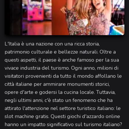
L'Italia è una nazione con una ricca storia,
patrimonio culturale e bellezze naturali. Oltre a
questi aspetti, il paese è anche famoso per la sua
vivace industria del turismo. Ogni anno, milioni di
visitatori provenienti da tutto il mondo affollano le
città italiane per ammirare monumenti storici,
opere d'arte e godersi la cucina locale. Tuttavia,
negli ultimi anni, c'è stato un fenomeno che ha
attirato l'attenzione nel settore turistico italiano: le
slot machine gratis. Questi giochi d'azzardo online
hanno un impatto significativo sul turismo italiano?