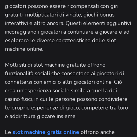
giocatori possono essere ricompensati con giri
gratuiti, moltiplicatori di vincite, giochi bonus
interattivi e altro ancora. Questi elementi aggiuntivi
incoraggiano i giocatori a continuare a giocare e ad
esplorare le diverse caratteristiche delle slot
machine online.
Molti siti di slot machine gratuite offrono
funzionalità sociali che consentono ai giocatori di
connettersi con amici o altri giocatori online. Ciò
crea un'esperienza sociale simile a quella dei
casinò fisici, in cui le persone possono condividere
le proprie esperienze di gioco, competere tra loro
o addirittura giocare insieme.
Le
slot machine gratis online
offrono anche