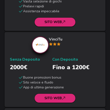
Vasta selezione di giochi
Prelievi rapidi
Assistenza impeccabile
SITO WEB
VinciTu
Senza Deposito
Con Deposito
2000€
Fino a 1200€
Buone promozioni bonus
Sito veloce e fluido
App di ultima generazione
SITO WEB