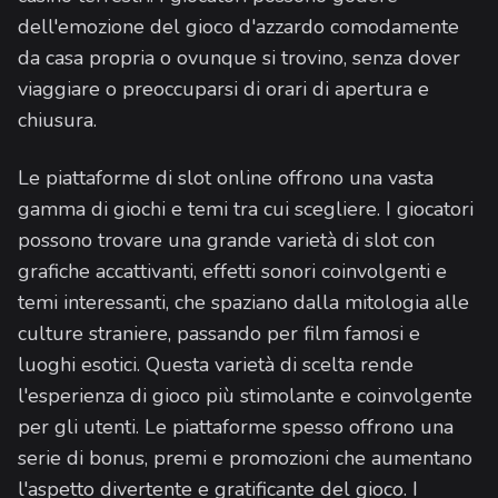
dell'emozione del gioco d'azzardo comodamente
da casa propria o ovunque si trovino, senza dover
viaggiare o preoccuparsi di orari di apertura e
chiusura.
Le piattaforme di slot online offrono una vasta
gamma di giochi e temi tra cui scegliere. I giocatori
possono trovare una grande varietà di slot con
grafiche accattivanti, effetti sonori coinvolgenti e
temi interessanti, che spaziano dalla mitologia alle
culture straniere, passando per film famosi e
luoghi esotici. Questa varietà di scelta rende
l'esperienza di gioco più stimolante e coinvolgente
per gli utenti. Le piattaforme spesso offrono una
serie di bonus, premi e promozioni che aumentano
l'aspetto divertente e gratificante del gioco. I