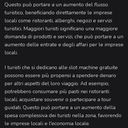
Questo può portare a un aumento del flusso
turistico, beneficiando direttamente le imprese
locali come ristoranti, alberghi, negozi e servizi
turistici. Maggiori turisti significano una maggiore
domanda di prodotti e servizi, che può portare a un
aumento delle entrate e degli affari per le imprese
locali.
I turisti che si dedicano alle slot machine gratuite
possono essere più propensi a spendere denaro
per altri aspetti del loro viaggio. Ad esempio,
potrebbero consumare più pasti nei ristoranti
locali, acquistare souvenir o partecipare a tour
guidati. Questo può portare a un aumento della
spesa complessiva dei turisti nella zona, favorendo
le imprese locali e l'economia locale.