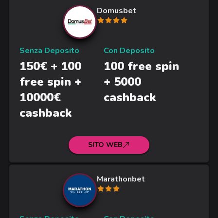
Domusbet
Senza Deposito
Con Deposito
150€ + 100
100 free spin
free spin +
+ 5000
10000€
cashback
cashback
SITO WEB
Marathonbet