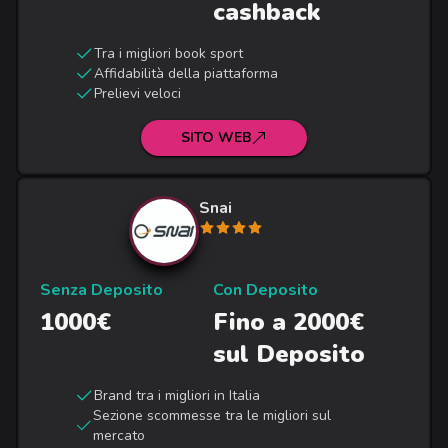
cashback
Tra i migliori book sport
Affidabilità della piattaforma
Prelievi veloci
SITO WEB
Snai
Senza Deposito
Con Deposito
1000€
Fino a 2000€
sul Deposito
Brand tra i migliori in Italia
Sezione scommesse tra le migliori sul
mercato