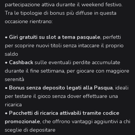
partecipazione attiva durante il weekend festivo.
Tra le tipologie di bonus più diffuse in questa
occasione rientrano:
•
Giri gratuiti su slot a tema pasquale
, perfetti
per scoprire nuovi titoli senza intaccare il proprio
saldo
•
Cashback
sulle eventuali perdite accumulate
durante il fine settimana, per giocare con maggiore
serenità
•
Bonus senza deposito legati alla Pasqua
, ideali
per testare il gioco senza dover effettuare una
ricarica
•
Pacchetti di ricarica attivabili tramite codice
promozionale
, che offrono vantaggi aggiuntivi a chi
sceglie di depositare