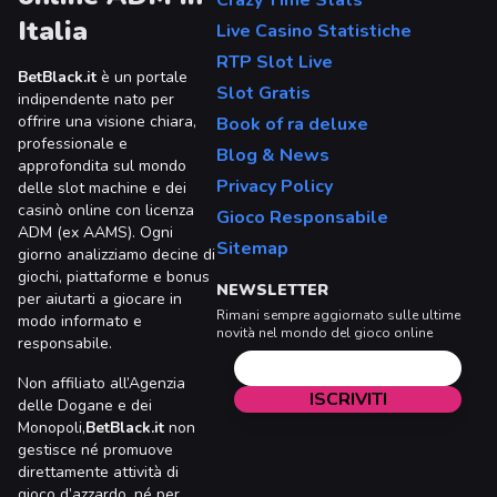
Italia
Live Casino Statistiche
RTP Slot Live
BetBlack.it
è un portale
Slot Gratis
indipendente nato per
offrire una visione chiara,
Book of ra deluxe
professionale e
Blog & News
approfondita sul mondo
Privacy Policy
delle slot machine e dei
casinò online con licenza
Gioco Responsabile
ADM (ex AAMS). Ogni
Sitemap
giorno analizziamo decine di
giochi, piattaforme e bonus
NEWSLETTER
per aiutarti a giocare in
Rimani sempre aggiornato sulle ultime
modo informato e
novità nel mondo del gioco online
responsabile.
Non affiliato all’Agenzia
delle Dogane e dei
Monopoli,
BetBlack.it
non
gestisce né promuove
direttamente attività di
gioco d’azzardo, né per