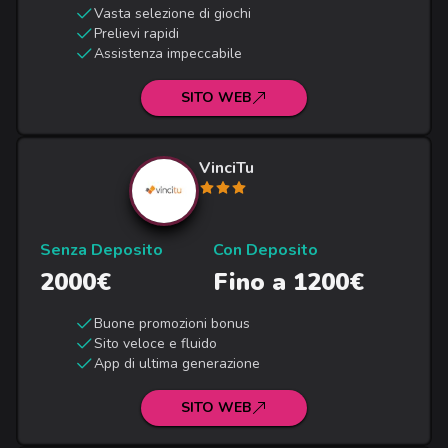
Vasta selezione di giochi
Prelievi rapidi
Assistenza impeccabile
SITO WEB
VinciTu
Senza Deposito
Con Deposito
2000€
Fino a 1200€
Buone promozioni bonus
Sito veloce e fluido
App di ultima generazione
SITO WEB