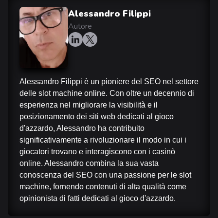
Alessandro Filippi
Autore
Alessandro Filippi è un pioniere del SEO nel settore
delle slot machine online. Con oltre un decennio di
esperienza nel migliorare la visibilità e il
posizionamento dei siti web dedicati al gioco
d'azzardo, Alessandro ha contribuito
significativamente a rivoluzionare il modo in cui i
giocatori trovano e interagiscono con i casinò
online. Alessandro combina la sua vasta
conoscenza del SEO con una passione per le slot
machine, fornendo contenuti di alta qualità come
opinionista di fatti dedicati al gioco d'azzardo.