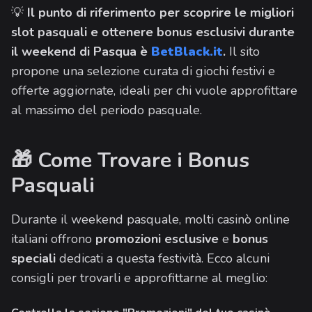
Il punto di riferimento per scoprire le migliori
💡
slot pasquali e ottenere bonus esclusivi durante
il weekend di Pasqua è
BetBlack.it
.
Il sito
propone una selezione curata di giochi festivi e
offerte aggiornate, ideali per chi vuole approfittare
al massimo del periodo pasquale.
Come Trovare i Bonus
🎁
Pasquali
Durante il weekend pasquale, molti casinò online
italiani offrono
promozioni esclusive
e
bonus
speciali
dedicati a questa festività.
Ecco alcuni
consigli per trovarli e approfittarne al meglio: