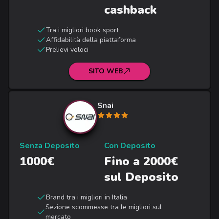
cashback
Tra i migliori book sport
Affidabilità della piattaforma
Prelievi veloci
SITO WEB
Snai
Senza Deposito
Con Deposito
1000€
Fino a 2000€
sul Deposito
Brand tra i migliori in Italia
Sezione scommesse tra le migliori sul
mercato