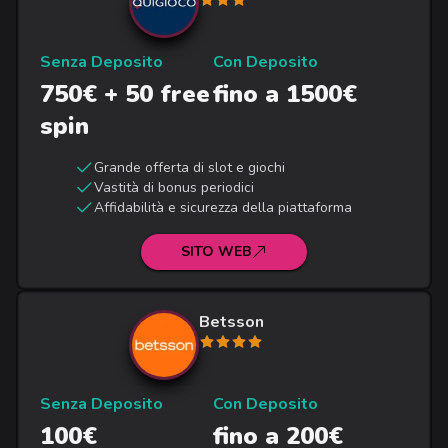
Senza Deposito
Con Deposito
750€ + 50 free
fino a 1500€
spin
Grande offerta di slot e giochi
Vastità di bonus periodici
Affidabilità e sicurezza della piattaforma
SITO WEB
Betsson
Senza Deposito
Con Deposito
100€
fino a 200€