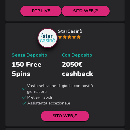
RTP LIVE
SITO WEB
StarCasinò
Senza Deposito
Con Deposito
150 Free
2050€
Spins
cashback
Vasta selezione di giochi con novità
giornaliere
Prelievi rapidi
Assistenza eccezionale
SITO WEB