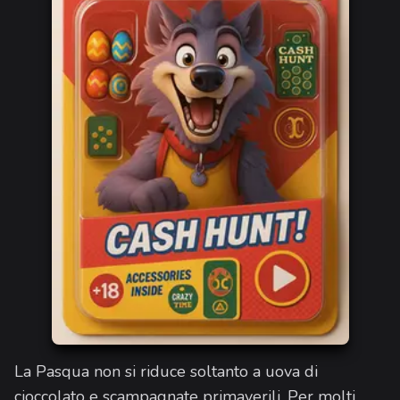
La Pasqua non si riduce soltanto a uova di
cioccolato e scampagnate primaverili. Per molti