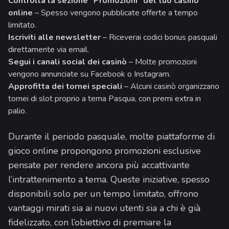
Controlla la sezione "Promozioni" del tuo casinò
online
– Spesso vengono pubblicate offerte a tempo
limitato.
Iscriviti alle newsletter
– Riceverai codici bonus pasquali
direttamente via email.
Segui i canali social dei casinò
– Molte promozioni
vengono annunciate su Facebook o Instagram.
Approfitta dei tornei speciali
– Alcuni casinò organizzano
tornei di slot proprio a tema Pasqua, con premi extra in
palio.
Durante il periodo pasquale, molte piattaforme di
gioco online propongono promozioni esclusive
pensate per rendere ancora più accattivante
l’intrattenimento a tema. Queste iniziative, spesso
disponibili solo per un tempo limitato, offrono
vantaggi mirati sia ai nuovi utenti sia a chi è già
fidelizzato, con l’obiettivo di premiare la