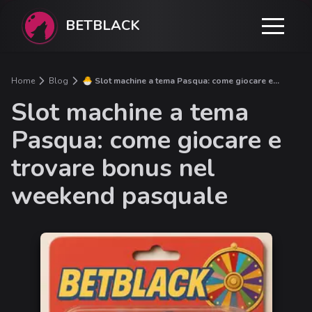
BETBLACK
Home
Blog
🐣 Slot machine a tema Pasqua: come giocare e
trovare bonus nel weekend pasquale
Slot machine a tema
Pasqua: come giocare e
trovare bonus nel
weekend pasquale