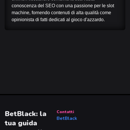
conoscenza del SEO con una passione per le slot
machine, fornendo contenuti di alta qualità come
opinionista di fatti dedicati al gioco d'azzardo.
BetBlack: la
Contatti
BetBlack
tua guida