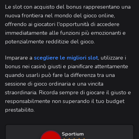
Le slot con acquisto del bonus rappresentano una
nuova frontiera nel mondo del gioco online,
offrendo ai giocatori l'opportunità di accedere
immediatamente alle funzioni più emozionanti e
potenzialmente redditizie del gioco.
Imparare a
scegliere le migliori slot
, utilizzare i
bonus nei casinò giusti e pianificare attentamente
quando usarli può fare la differenza tra una
sessione di gioco ordinaria e una vincita
straordinaria. Ricorda sempre di giocare il giusto e
responsabilmente non superando il tuo budget
prestabilito.
Sportium