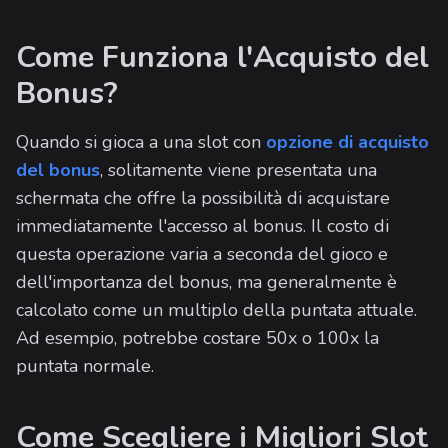
Come Funziona l'Acquisto del
Bonus?
Quando si gioca a una slot con
opzione di acquisto
del bonus
, solitamente viene presentata una
schermata che offre la possibilità di acquistare
immediatamente l'accesso al bonus. Il costo di
questa operazione varia a seconda del gioco e
dell'importanza del bonus, ma generalmente è
calcolato come un multiplo della puntata attuale.
Ad esempio, potrebbe costare 50x o 100x la
puntata normale.
Come Scegliere i Migliori Slot