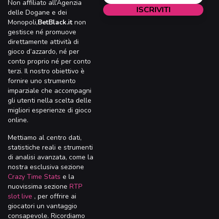
Non affiliato all’Agenzia
delle Dogane e dei
Monopoli,
BetBlack.it
non
gestisce né promuove
direttamente attività di
gioco d’azzardo, né per
conto proprio né per conto
terzi. Il nostro obiettivo è
fornire uno strumento
imparziale che accompagni
gli utenti nella scelta delle
migliori esperienze di gioco
online.
Mettiamo al centro dati,
statistiche reali e strumenti
di analisi avanzata, come la
nostra esclusiva sezione
Crazy Time Stats
e la
nuovissima sezione
RTP
slot live
, per offrire ai
giocatori un vantaggio
consapevole. Ricordiamo