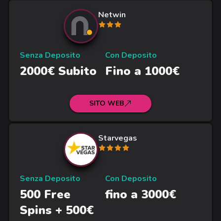
Netwin
Senza Deposito
Con Deposito
2000€ Subito
Fino a 1000€
SITO WEB
Starvegas
Senza Deposito
Con Deposito
500 Free
fino a 3000€
Spins + 500€