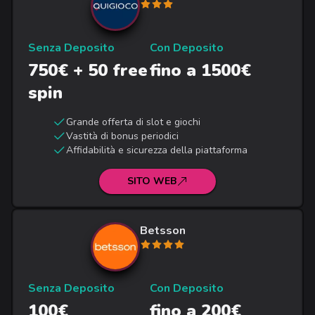
Senza Deposito
Con Deposito
750€ + 50 free
fino a 1500€
spin
Grande offerta di slot e giochi
Vastità di bonus periodici
Affidabilità e sicurezza della piattaforma
SITO WEB
Betsson
Senza Deposito
Con Deposito
100€
fino a 200€