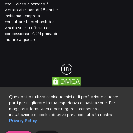
che il gioco d’azzardo è
vietato ai minori di 18 anni e
invitiamo sempre a
consultare le probabilità di
vincita sui siti ufficiali dei
concessionari ADM prima di
iniziare a giocare.
Questo sito utilizza cookie tecnici e di profilazione di terze
parti per migliorare la tua esperienza di navigazione. Per
maggiori informazioni e per negare il consenso all'
Slot gratis | BetBlack © 2025 | all rights reserved | casinò online sicuri
installazione di cookie di terze parti, consulta la nostra
| GPWA Verification
Privacy Policy
.