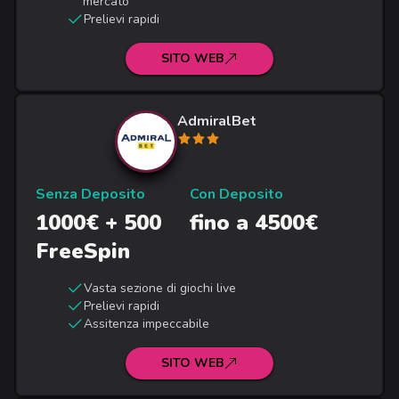
mercato
Prelievi rapidi
SITO WEB
AdmiralBet
Senza Deposito
Con Deposito
1000€ + 500
fino a 4500€
FreeSpin
Vasta sezione di giochi live
Prelievi rapidi
Assitenza impeccabile
SITO WEB