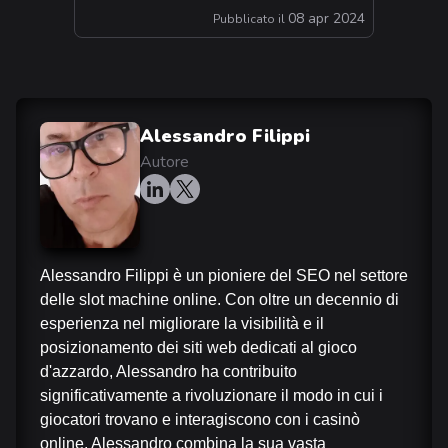
08 apr 2024
Pubblicato il
Alessandro Filippi
Autore
Alessandro Filippi è un pioniere del SEO nel settore
delle slot machine online. Con oltre un decennio di
esperienza nel migliorare la visibilità e il
posizionamento dei siti web dedicati al gioco
d'azzardo, Alessandro ha contribuito
significativamente a rivoluzionare il modo in cui i
giocatori trovano e interagiscono con i casinò
online. Alessandro combina la sua vasta