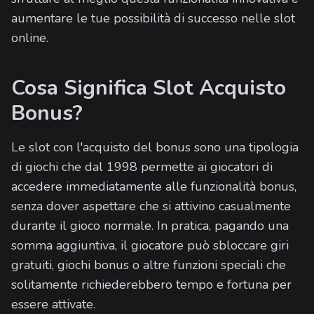
aumentare le tue possibilità di successo nelle slot
online.
Cosa Significa Slot Acquisto
Bonus?
Le slot con l'acquisto del bonus sono una tipologia
di giochi che dal 1998 permette ai giocatori di
accedere immediatamente alle funzionalità bonus,
senza dover aspettare che si attivino casualmente
durante il gioco normale. In pratica, pagando una
somma aggiuntiva, il giocatore può sbloccare giri
gratuiti, giochi bonus o altre funzioni speciali che
solitamente richiederebbero tempo e fortuna per
essere attivate.