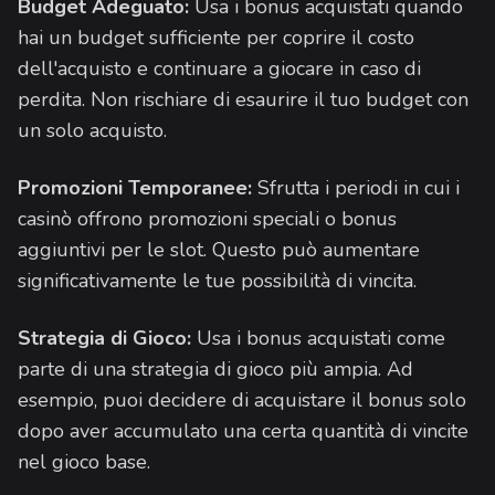
Budget Adeguato:
Usa i bonus acquistati quando
hai un budget sufficiente per coprire il costo
dell'acquisto e continuare a giocare in caso di
perdita. Non rischiare di esaurire il tuo budget con
un solo acquisto.
Promozioni Temporanee:
Sfrutta i periodi in cui i
casinò offrono promozioni speciali o bonus
aggiuntivi per le slot. Questo può aumentare
significativamente le tue possibilità di vincita.
Strategia di Gioco:
Usa i bonus acquistati come
parte di una strategia di gioco più ampia. Ad
esempio, puoi decidere di acquistare il bonus solo
dopo aver accumulato una certa quantità di vincite
nel gioco base.