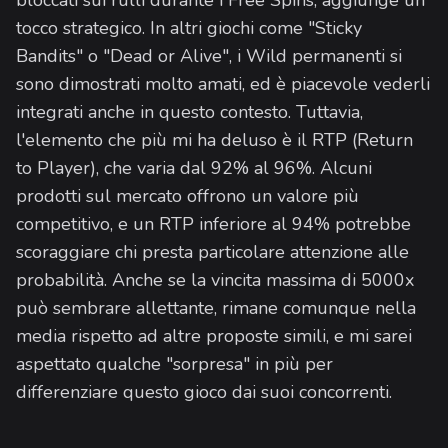
bloccati sui rulli durante i Free Spins, aggiunge un
tocco strategico. In altri giochi come "Sticky
Bandits" o "Dead or Alive", i Wild permanenti si
sono dimostrati molto amati, ed è piacevole vederli
integrati anche in questo contesto. Tuttavia,
l'elemento che più mi ha deluso è il RTP (Return
to Player), che varia dal 92% al 96%. Alcuni
prodotti sul mercato offrono un valore più
competitivo, e un RTP inferiore al 94% potrebbe
scoraggiare chi presta particolare attenzione alle
probabilità. Anche se la vincita massima di 5000x
può sembrare allettante, rimane comunque nella
media rispetto ad altre proposte simili, e mi sarei
aspettato qualche "sorpresa" in più per
differenziare questo gioco dai suoi concorrenti.