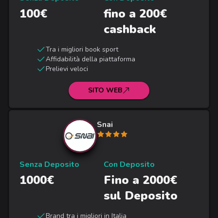
100€
fino a 200€
cashback
Tra i migliori book sport
Affidabilità della piattaforma
Prelievi veloci
SITO WEB
Snai
Senza Deposito
Con Deposito
1000€
Fino a 2000€
sul Deposito
Brand tra i migliori in Italia