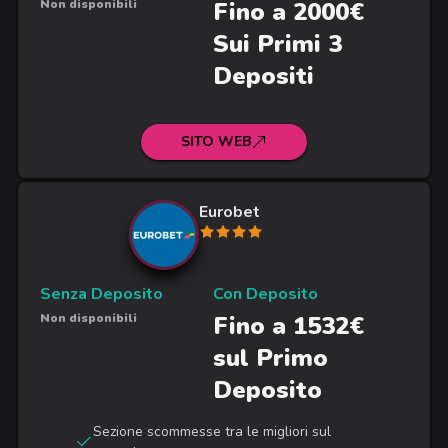
Non disponibili
Fino a 2000€
Sui Primi 3
Depositi
SITO WEB
Eurobet
Senza Deposito
Con Deposito
Non disponibili
Fino a 1532€
sul Primo
Deposito
Sezione scommesse tra le migliori sul