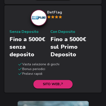
BetFlag
Senza Deposito
Con Deposito
Fino a 5000€
Fino a 5000€
senza
sul Primo
deposito
Deposito
Vasta selezione di giochi
Bonus periodici
Prelievi rapidi
SITO WEB