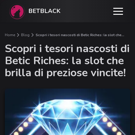
BETBLACK
Home
Blog
Scopri i tesori nascosti di Betic Riches: la slot che
brilla di preziose vincite!
Scopri i tesori nascosti di
Betic Riches: la slot che
brilla di preziose vincite!