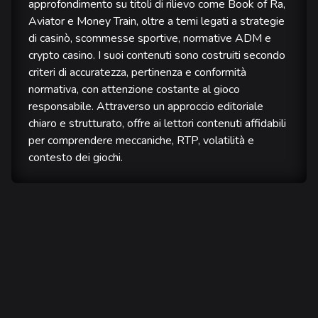
approfondimento su titoli di rilievo come Book of Ra,
Aviator e Money Train, oltre a temi legati a strategie
di casinò, scommesse sportive, normative ADM e
crypto casino. I suoi contenuti sono costruiti secondo
criteri di accuratezza, pertinenza e conformità
normativa, con attenzione costante al gioco
responsabile. Attraverso un approccio editoriale
chiaro e strutturato, offre ai lettori contenuti affidabili
per comprendere meccaniche, RTP, volatilità e
contesto dei giochi.