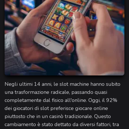
Negli ultimi 14 anni, le slot machine hanno subito
una trasformazione radicale, passando quasi
completamente dal fisico all'online. Oggi, il 92%
dei giocatori di slot preferisce giocare online
piuttosto che in un casinò tradizionale. Questo
cambiamento è stato dettato da diversi fattori, tra