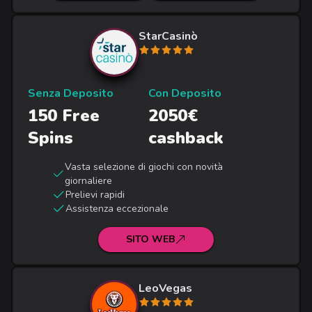
StarCasinò
Senza Deposito
Con Deposito
150 Free
2050€
Spins
cashback
Vasta selezione di giochi con novità
giornaliere
Prelievi rapidi
Assistenza eccezionale
SITO WEB
LeoVegas