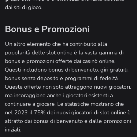
dai siti di gioco.
Bonus e Promozioni
Un altro elemento che ha contribuito alla
popolarità delle slot online è la vasta gamma di
bonus e promozioni offerte dai casinò online.
Questi includono bonus di benvenuto, giri gratuiti,
bonus senza deposito e programmi di fedeltà.
Queste offerte non solo attraggono nuovi giocatori,
ma incoraggiano anche i giocatori esistenti a
continuare a giocare. Le statistiche mostrano che
nel 2023 il 75% dei nuovi giocatori di slot online è
attratto dai bonus di benvenuto e dalle promozioni
iniziali.