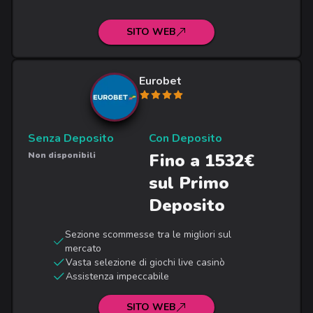
SITO WEB
Eurobet
Senza Deposito
Con Deposito
Non disponibili
Fino a 1532€
sul Primo
Deposito
Sezione scommesse tra le migliori sul
mercato
Vasta selezione di giochi live casinò
Assistenza impeccabile
SITO WEB