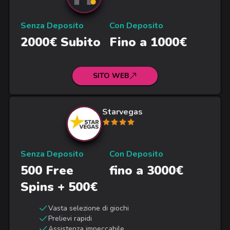
Senza Deposito
Con Deposito
2000€ Subito
Fino a 1000€
SITO WEB
Starvegas
Senza Deposito
Con Deposito
500 Free
fino a 3000€
Spins + 500€
Vasta selezione di giochi
Prelievi rapidi
Assistenza impeccabile