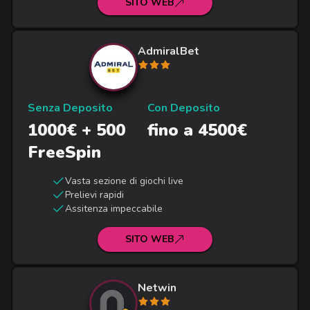
SITO WEB
AdmiralBet
Senza Deposito
Con Deposito
1000€ + 500
fino a 4500€
FreeSpin
Vasta sezione di giochi live
Prelievi rapidi
Assitenza impeccabile
SITO WEB
Netwin