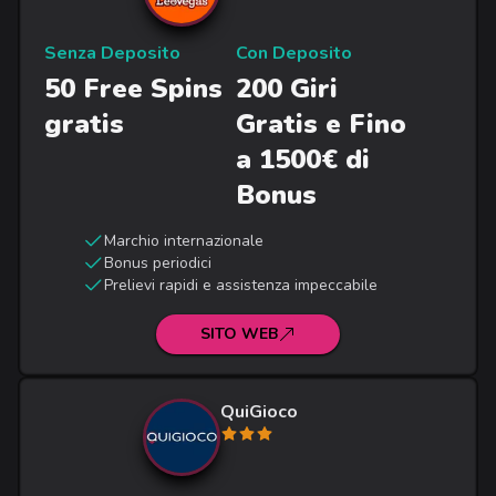
Senza Deposito
Con Deposito
50 Free Spins
200 Giri
gratis
Gratis e Fino
a 1500€ di
Bonus
Marchio internazionale
Bonus periodici
Prelievi rapidi e assistenza impeccabile
SITO WEB
QuiGioco