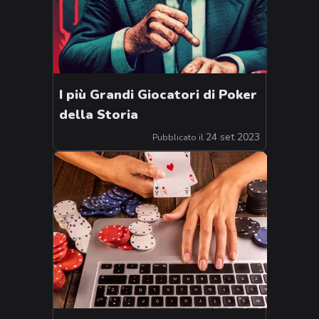
I più Grandi Giocatori di Poker
della Storia
24 set 2023
Pubblicato il