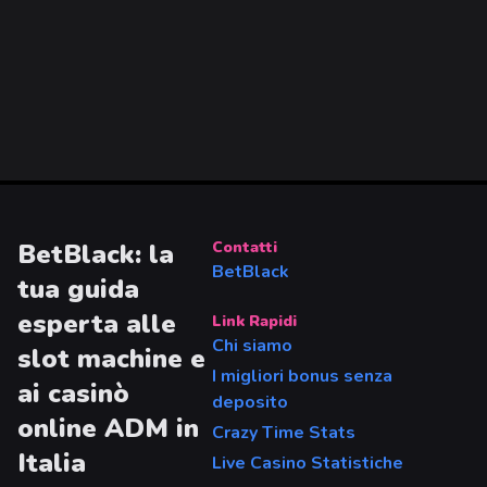
BetBlack: la
Contatti
BetBlack
tua guida
esperta alle
Link Rapidi
Chi siamo
slot machine e
I migliori bonus senza
ai casinò
deposito
online ADM in
Crazy Time Stats
Italia
Live Casino Statistiche