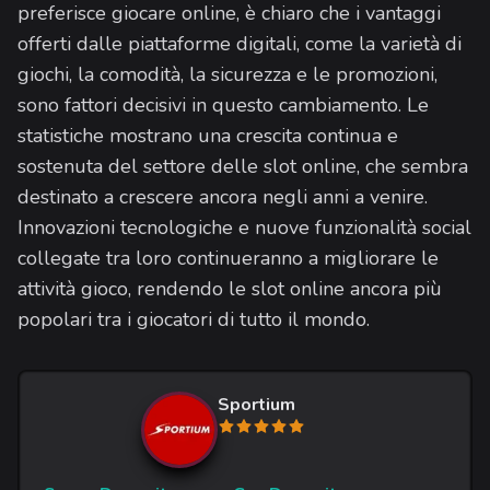
preferisce giocare online, è chiaro che i vantaggi
offerti dalle piattaforme digitali, come la varietà di
giochi, la comodità, la sicurezza e le promozioni,
sono fattori decisivi in questo cambiamento. Le
statistiche mostrano una crescita continua e
sostenuta del settore delle slot online, che sembra
destinato a crescere ancora negli anni a venire.
Innovazioni tecnologiche e nuove funzionalità social
collegate tra loro continueranno a migliorare le
attività gioco, rendendo le slot online ancora più
popolari tra i giocatori di tutto il mondo.
Sportium