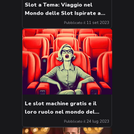
Slot a Tema: Viaggio nel
Mondo delle Slot Ispirate a
Film, Viaggi e Cultura Pop
11 set 2023
Pubblicato il
Le slot machine gratis e il
loro ruolo nel mondo del
cinema italiano
24 lug 2023
Pubblicato il