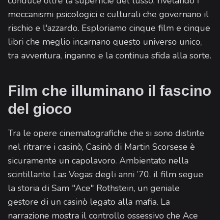
conduce oltre la superficie del lusso, rivelando i
meccanismi psicologici e culturali che governano il
rischio e l'azzardo. Esploriamo cinque film e cinque
libri che meglio incarnano questo universo unico,
tra avventura, inganno e la continua sfida alla sorte.
Film che illuminano il fascino
del gioco
Tra le opere cinematografiche che si sono distinte
nel ritrarre i casinò, Casinò di Martin Scorsese è
sicuramente un capolavoro. Ambientato nella
scintillante Las Vegas degli anni ’70, il film segue
la storia di Sam "Ace" Rothstein, un geniale
gestore di un casinò legato alla mafia. La
narrazione mostra il controllo ossessivo che Ace