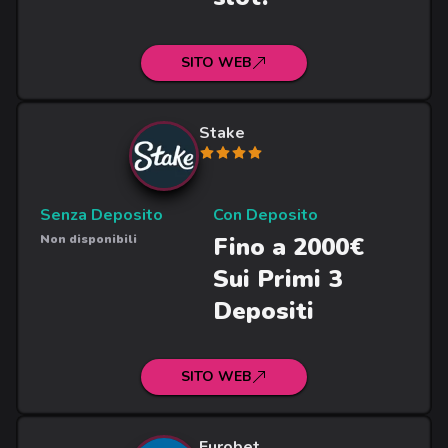
SITO WEB
Stake
Senza Deposito
Con Deposito
Non disponibili
Fino a 2000€
Sui Primi 3
Depositi
SITO WEB
Eurobet