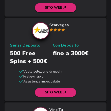
SITO WEB
Starvegas
Senza Deposito
Con Deposito
500 Free
fino a 3000€
Spins + 500€
Vasta selezione di giochi
Prelievi rapidi
Assistenza impeccabile
SITO WEB
VinciTu