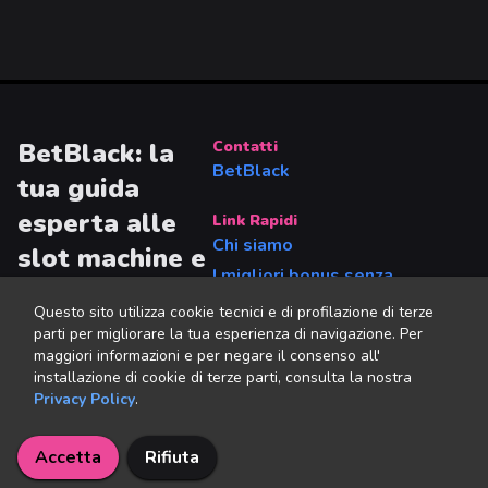
BetBlack: la
Contatti
BetBlack
tua guida
esperta alle
Link Rapidi
Chi siamo
slot machine e
I migliori bonus senza
ai casinò
deposito
Questo sito utilizza cookie tecnici e di profilazione di terze
online ADM in
Crazy Time Stats
parti per migliorare la tua esperienza di navigazione. Per
Italia
maggiori informazioni e per negare il consenso all'
Live Casino Statistiche
installazione di cookie di terze parti, consulta la nostra
RTP Slot Live
Privacy Policy
.
BetBlack.it
è un portale
Slot Gratis
indipendente nato per
offrire una visione chiara,
Book of ra deluxe
Accetta
Rifiuta
professionale e
Blog & News