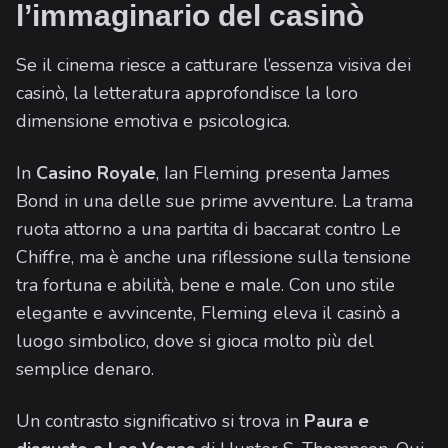
l’immaginario del casinò
Se il cinema riesce a catturare l’essenza visiva dei
casinò, la letteratura approfondisce la loro
dimensione emotiva e psicologica.
In
Casino Royale
, Ian Fleming presenta James
Bond in una delle sue prime avventure. La trama
ruota attorno a una partita di baccarat contro Le
Chiffre, ma è anche una riflessione sulla tensione
tra fortuna e abilità, bene e male. Con uno stile
elegante e avvincente, Fleming eleva il casinò a
luogo simbolico, dove si gioca molto più del
semplice denaro.
Un contrasto significativo si trova in
Paura e