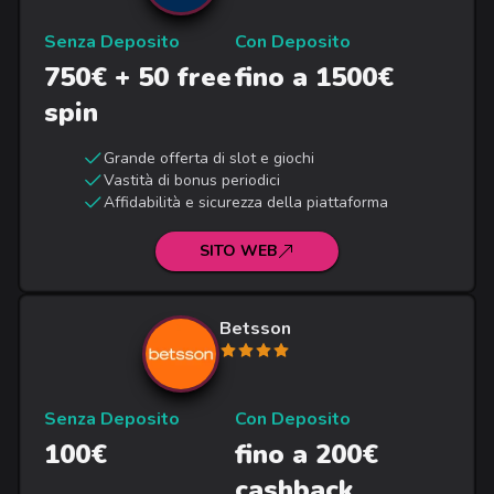
Senza Deposito
Con Deposito
750€ + 50 free
fino a 1500€
spin
Grande offerta di slot e giochi
Vastità di bonus periodici
Affidabilità e sicurezza della piattaforma
SITO WEB
Betsson
Senza Deposito
Con Deposito
100€
fino a 200€
cashback