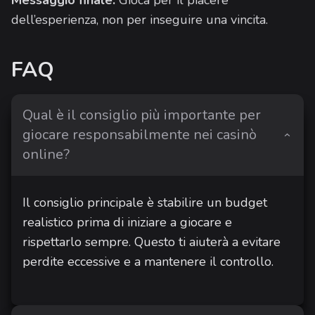
Messaggio finale:
Gioca per il piacere
dell’esperienza, non per inseguire una vincita.
FAQ
Qual è il consiglio più importante per
giocare responsabilmente nei casinò
online?
Il consiglio principale è stabilire un budget
realistico prima di iniziare a giocare e
rispettarlo sempre. Questo ti aiuterà a evitare
perdite eccessive e a mantenere il controllo.