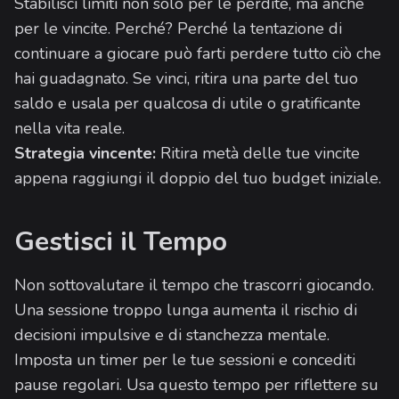
Stabilisci limiti non solo per le perdite, ma anche
per le vincite. Perché? Perché la tentazione di
continuare a giocare può farti perdere tutto ciò che
hai guadagnato. Se vinci, ritira una parte del tuo
saldo e usala per qualcosa di utile o gratificante
nella vita reale.
Strategia vincente:
Ritira metà delle tue vincite
appena raggiungi il doppio del tuo budget iniziale.
Gestisci il Tempo
Non sottovalutare il tempo che trascorri giocando.
Una sessione troppo lunga aumenta il rischio di
decisioni impulsive e di stanchezza mentale.
Imposta un timer per le tue sessioni e concediti
pause regolari. Usa questo tempo per riflettere su