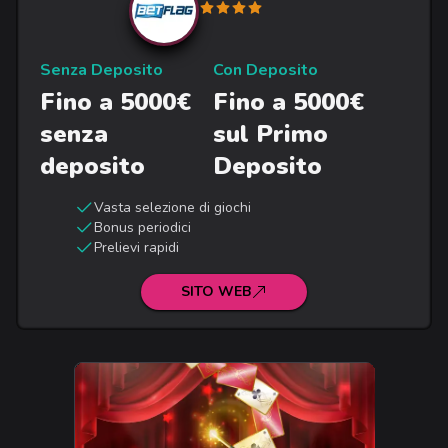
Senza Deposito
Con Deposito
Fino a 5000€
Fino a 5000€
senza
sul Primo
deposito
Deposito
Vasta selezione di giochi
Bonus periodici
Prelievi rapidi
SITO WEB