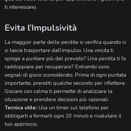
ti interessano.
Evita l’Impulsività
La maggior parte delle perdite si verifica quando ci
si lascia trasportare dall’impulso. Una vincita ti
spinge a puntare più del previsto? Una perdita ti fa
raddoppiare per recuperare? Entrambi sono
segnali di gioco sconsiderato. Prima di ogni puntata
importante, prenditi qualche secondo per riflettere.
Giocare con calma ti permette di analizzare la
situazione e prendere decisioni più razionali.
Tecnica utile:
Usa un timer sul telefono per
obbligarti a fermarti ogni 20 minuti e rivalutare il
tuo approccio.