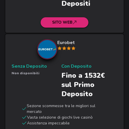
Depositi
SITO WEB
Eurobet
Senza Deposito
Con Deposito
Non disponibili
Fino a 1532€
sul Primo
Deposito
Sezione scommesse tra le migliori sul
mercato
Vasta selezione di giochi live casinò
Assistenza impeccabile