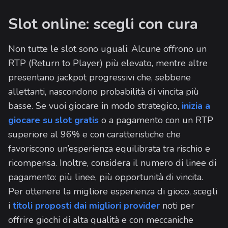
Slot online: scegli con cura
Non tutte le slot sono uguali. Alcune offrono un
RTP (Return to Player) più elevato, mentre altre
presentano jackpot progressivi che, sebbene
allettanti, nascondono probabilità di vincita più
basse. Se vuoi giocare in modo strategico,
inizia a
giocare su slot gratis
o a pagamento con un RTP
superiore al 96% e con caratteristiche che
favoriscono un’esperienza equilibrata tra rischio e
ricompensa. Inoltre, considera il numero di linee di
pagamento: più linee, più opportunità di vincita.
Per ottenere la migliore esperienza di gioco, scegli
i
titoli proposti dai migliori provider
noti per
offrire giochi di alta qualità e con meccaniche