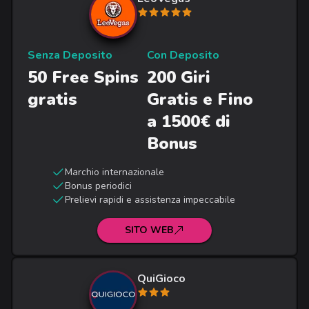
Senza Deposito
Con Deposito
50 Free Spins
200 Giri
gratis
Gratis e Fino
a 1500€ di
Bonus
Marchio internazionale
Bonus periodici
Prelievi rapidi e assistenza impeccabile
SITO WEB
QuiGioco