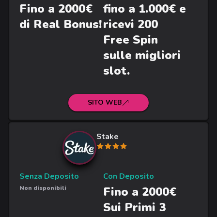
Fino a 2000€
fino a 1.000€ e
di Real Bonus!
ricevi 200
Free Spin
sulle migliori
slot.
SITO WEB
Stake
Senza Deposito
Con Deposito
Non disponibili
Fino a 2000€
Sui Primi 3