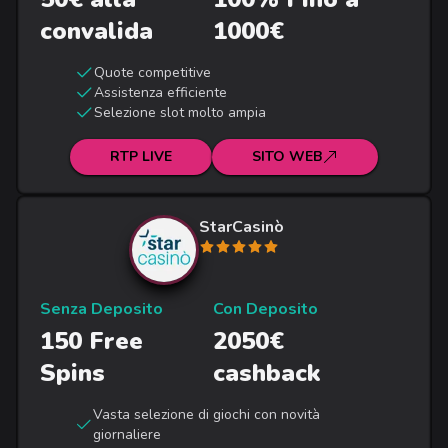
convalida
1000€
Quote competitive
Assistenza efficiente
Selezione slot molto ampia
RTP LIVE
SITO WEB
StarCasinò
Senza Deposito
Con Deposito
150 Free
2050€
Spins
cashback
Vasta selezione di giochi con novità
giornaliere