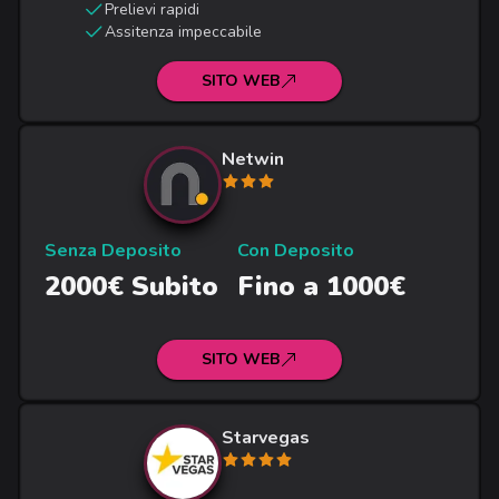
Prelievi rapidi
Assitenza impeccabile
SITO WEB
Netwin
Senza Deposito
Con Deposito
2000€ Subito
Fino a 1000€
SITO WEB
Starvegas