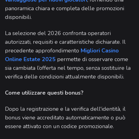
panoramica chiara e completa delle promozioni
disponibili.
La selezione del 2026 confronta operatori
autorizzati, requisiti e caratteristiche dichiarate. Il
precedente approfondimento
Migliori Casino
Online Estate 2025
permette di osservare come
sia cambiata l’offerta nel tempo, senza sostituire la
verifica delle condizioni attualmente disponibili.
Come utilizzare questi bonus?
Dopo la registrazione e la verifica dell'identità, il
bonus viene accreditato automaticamente o può
essere attivato con un codice promozionale.