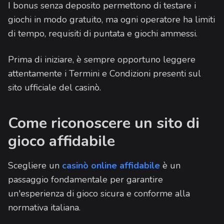
I bonus senza deposito permettono di testare i
giochi in modo gratuito, ma ogni operatore ha limiti
di tempo, requisiti di puntata e giochi ammessi.
Prima di iniziare, è sempre opportuno leggere
attentamente i Termini e Condizioni presenti sul
sito ufficiale del casinò.
Come riconoscere un sito di
gioco affidabile
Scegliere un
casinò online affidabile
è un
passaggio fondamentale per garantire
un'esperienza di gioco sicura e conforme alla
normativa italiana.