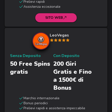
Prelievi rapidi
Assistenza eccezionale
SITO WEB
LeoVegas
Senza Deposito
Con Deposito
50 Free Spins
200 Giri
gratis
Gratis e Fino
a 1500€ di
Bonus
Marchio internazionale
Bonus periodici
Prelievi rapidi e assistenza impeccabile