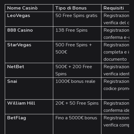
Nome Casinò
Tipo di Bonus
Requisiti
LeoVegas
50 Free Spins gratis
Registrazione 
verifica del co
888 Casino
138 Free Spins
Registrazione 
conferma e-ma
StarVegas
500 Free Spins +
Registrazione
500€
completa e inv
documento
NetBet
500€ + 200 Free
Registrazione 
Spins
verifica identit
Snai
1000€ bonus reale
Registrazione 
codice promoz
William Hill
20€ + 50 Free Spins
Registrazione 
conferma ident
BetFlag
Fino a 5000€ bonus
Registrazione 
verifica compl