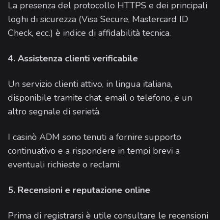
La presenza del protocollo HTTPS e dei principali
loghi di sicurezza (Visa Secure, Mastercard ID
Check, ecc.) è indice di affidabilità tecnica.
4. Assistenza clienti verificabile
Un servizio clienti attivo, in lingua italiana,
disponibile tramite chat, email o telefono, e un
altro segnale di serietà.
I casinò ADM sono tenuti a fornire supporto
continuativo e a rispondere in tempi brevi a
eventuali richieste o reclami.
5. Recensioni e reputazione online
Prima di registrarsi è utile consultare le recensioni