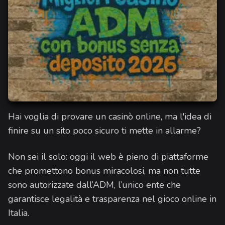
Hai voglia di provare un casinò online, ma l'idea di
finire su un sito poco sicuro ti mette in allarme?
Non sei il solo: oggi il web è pieno di piattaforme
che promettono bonus miracolosi, ma non tutte
sono autorizzate dall’ADM, l’unico ente che
garantisce legalità e trasparenza nel gioco online in
Italia.