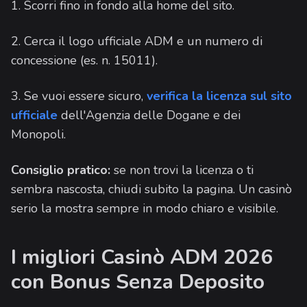
1. Scorri fino in fondo alla home del sito.
2. Cerca il logo ufficiale ADM e un numero di
concessione (es. n. 15011).
3. Se vuoi essere sicuro,
verifica la licenza sul sito
ufficiale
dell'Agenzia delle Dogane e dei
Monopoli.
Consiglio pratico:
se non trovi la licenza o ti
sembra nascosta, chiudi subito la pagina. Un casinò
serio la mostra sempre in modo chiaro e visibile.
I migliori Casinò ADM 2026
con Bonus Senza Deposito