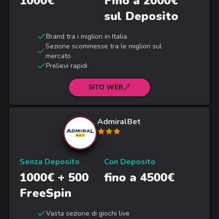
1000€
Fino a 2000€
sul Deposito
Brand tra i migliori in Italia
Sezione scommesse tra le migliori sul
mercato
Prelievi rapidi
SITO WEB
AdmiralBet
Senza Deposito
Con Deposito
1000€ + 500
fino a 4500€
FreeSpin
Vasta sezione di giochi live