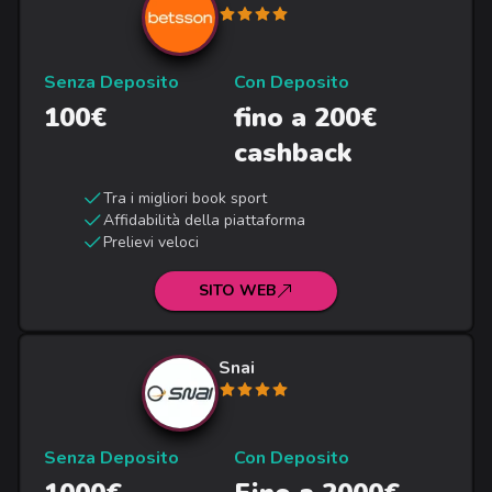
Senza Deposito
Con Deposito
100€
fino a 200€
cashback
Tra i migliori book sport
Affidabilità della piattaforma
Prelievi veloci
SITO WEB
Snai
Senza Deposito
Con Deposito