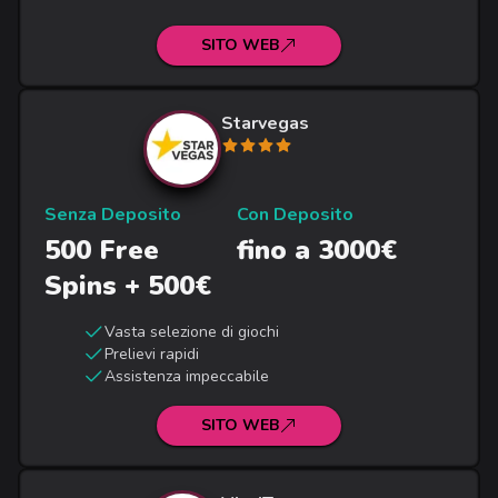
SITO WEB
Starvegas
Senza Deposito
Con Deposito
500 Free
fino a 3000€
Spins + 500€
Vasta selezione di giochi
Prelievi rapidi
Assistenza impeccabile
SITO WEB