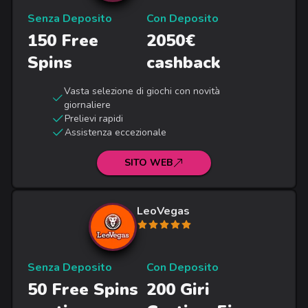
Senza Deposito
Con Deposito
150 Free
2050€
Spins
cashback
Vasta selezione di giochi con novità
giornaliere
Prelievi rapidi
Assistenza eccezionale
SITO WEB
LeoVegas
Senza Deposito
Con Deposito
50 Free Spins
200 Giri