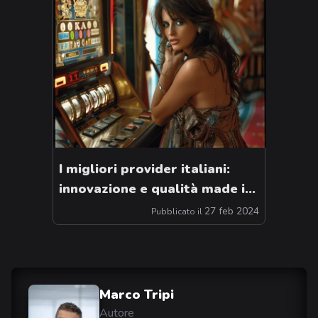
I migliori provider italiani:
innovazione e qualità made in
Italy
27 feb 2024
Pubblicato il
Marco Tripi
Autore