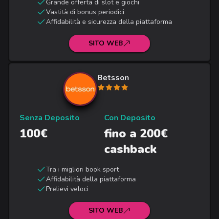
Grande offerta di slot e giochi
Vastità di bonus periodici
Affidabilità e sicurezza della piattaforma
SITO WEB
Betsson
Senza Deposito
Con Deposito
100€
fino a 200€
cashback
Tra i migliori book sport
Affidabilità della piattaforma
Prelievi veloci
SITO WEB