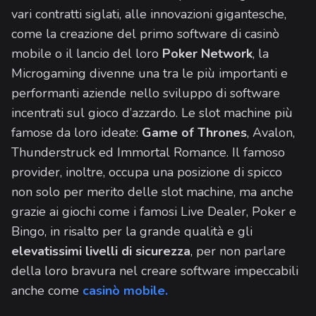
vari contratti siglati, alle innovazioni gigantesche,
come la creazione del primo software di casinò
mobile o il lancio del loro
Poker Network
, la
Microgaming divenne una tra le più importanti e
performanti aziende nello sviluppo di software
incentrati sul gioco d’azzardo. Le slot machine più
famose da loro ideate:
Game of Thrones
, Avalon,
Thunderstruck ed Immortal Romance. Il famoso
provider, inoltre, occupa una posizione di spicco
non solo per merito delle slot machine, ma anche
grazie ai giochi come i famosi Live Dealer, Poker e
Bingo, in risalto per la grande qualità e gli
elevatissimi livelli di sicurezza
, per non parlare
della loro bravura nel creare software impeccabili
anche come
casinò mobile.