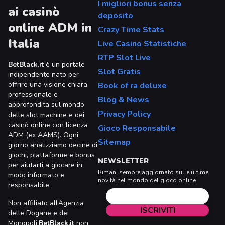
I migliori bonus senza
ai casinò
deposito
online ADM in
Crazy Time Stats
Italia
Live Casino Statistiche
RTP Slot Live
BetBlack.it
è un portale
Slot Gratis
indipendente nato per
offrire una visione chiara,
Book of ra deluxe
professionale e
Blog & News
approfondita sul mondo
Privacy Policy
delle slot machine e dei
casinò online con licenza
Gioco Responsabile
ADM (ex AAMS). Ogni
Sitemap
giorno analizziamo decine di
giochi, piattaforme e bonus
NEWSLETTER
per aiutarti a giocare in
Rimani sempre aggiornato sulle ultime
modo informato e
novità nel mondo del gioco online
responsabile.
Non affiliato all’Agenzia
delle Dogane e dei
Monopoli,
BetBlack.it
non