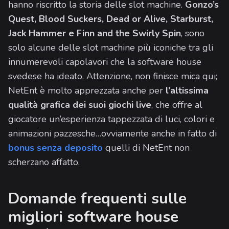
hanno riscritto la storia delle slot machine.
Gonzo’s
Quest, Blood Suckers, Dead or Alive, Starburst,
Jack Hammer e Finn and the Swirly Spin
, sono
solo alcune delle slot machine più iconiche tra gli
innumerevoli capolavori che la software house
svedese ha ideato. Attenzione, non finisce mica qui;
NetEnt è molto apprezzata anche per
l’altissima
qualità grafica dei suoi giochi live
, che offre al
giocatore un’esperienza tappezzata di luci, colori e
animazioni pazzesche…ovviamente anche in fatto di
bonus senza deposito
quelli di NetEnt non
scherzano affatto.
Domande frequenti sulle
migliori software house