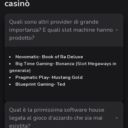
casinò
Quali sono altri provider di grande
importanza? E quali slot machine hanno
prodotto?
Novomatic- Book of Ra Deluxe
Big Time Gaming- Bonanza (Slot Megaways in
generale)
Pragmatic Play- Mustang Gold
Blueprint Gaming- Ted
Qual è la primissima software house
legata al gioco d’azzardo che sia mai
esistita?