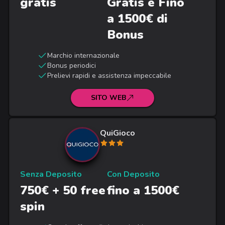
gratis
Gratis e Fino
a 1500€ di
Bonus
Marchio internazionale
Bonus periodici
Prelievi rapidi e assistenza impeccabile
SITO WEB
QuiGioco
Senza Deposito
Con Deposito
750€ + 50 free
fino a 1500€
spin