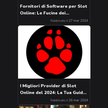
Fornitori di Software per Slot
Online: Le Fucine dei
Capolavori
27 mar 2024
Pubblicato il
I Migliori Provider di Slot
Online del 2024: La Tua Guida
Essenziale su BetBlack
26 mar 2024
Pubblicato il