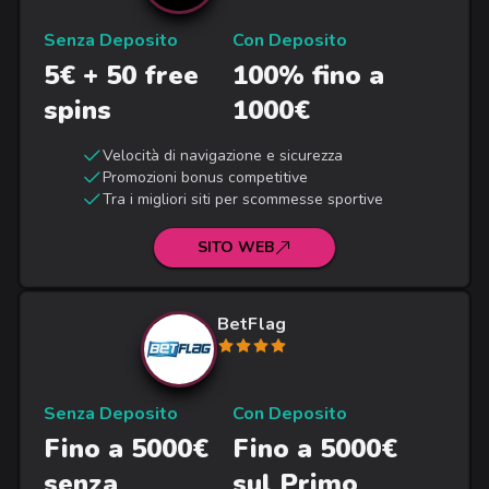
Senza Deposito
Con Deposito
5€ + 50 free
100% fino a
spins
1000€
Velocità di navigazione e sicurezza
Promozioni bonus competitive
Tra i migliori siti per scommesse sportive
SITO WEB
BetFlag
Senza Deposito
Con Deposito
Fino a 5000€
Fino a 5000€
senza
sul Primo