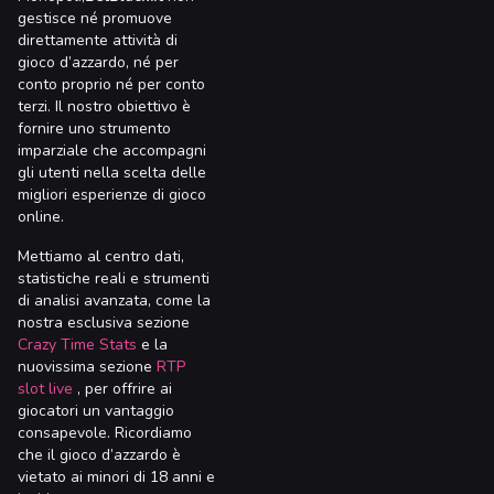
gestisce né promuove
direttamente attività di
gioco d’azzardo, né per
conto proprio né per conto
terzi. Il nostro obiettivo è
fornire uno strumento
imparziale che accompagni
gli utenti nella scelta delle
migliori esperienze di gioco
online.
Mettiamo al centro dati,
statistiche reali e strumenti
di analisi avanzata, come la
nostra esclusiva sezione
Crazy Time Stats
e la
nuovissima sezione
RTP
slot live
, per offrire ai
giocatori un vantaggio
consapevole. Ricordiamo
che il gioco d’azzardo è
vietato ai minori di 18 anni e