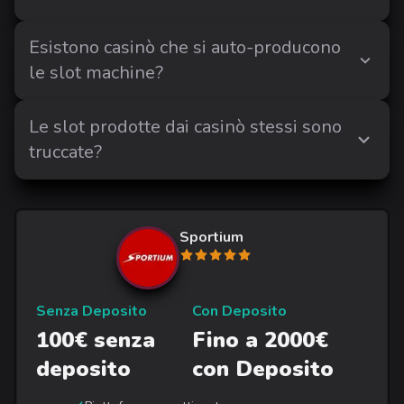
La prima software house fu
Microgaming
, che
Esistono casinò che si auto-producono
nei primi anni 90’aprì poi le porte a tanti altri
le slot machine?
provider, come ad esempio Playtech
Certo, anche se difficilmente è così. Esempio
Le slot prodotte dai casinò stessi sono
Eurobet ed 888Casinò
.
truccate?
Le slot prodotte dai casinò stessi sono soggette
alle stesse regole delle slot create dai
Sportium
provider, e dunque devono sottostare a dei
controlli
periodici e delle normative da
rispettare.
Per essere sicuri
che la slot alla
Senza Deposito
Con Deposito
quale vorremmo giocare sia affidabile, basta
100€ senza
Fino a 2000€
controllare nella sezione informazioni se
deposito
con Deposito
dispone di una licenza
ADM o AAMS
.