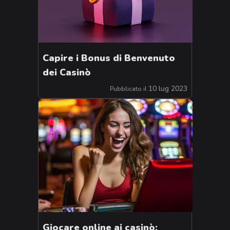
Capire i Bonus di Benvenuto
dei Casinò
10 lug 2023
Pubblicato il
Giocare online ai casinò: