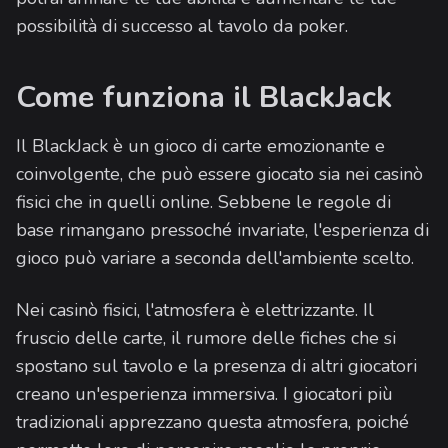
possibilità di successo al tavolo da poker.
Come funziona il BlackJack
Il BlackJack è un gioco di carte emozionante e
coinvolgente, che può essere giocato sia nei casinò
fisici che in quelli online. Sebbene le regole di
base rimangano pressoché invariate, l'esperienza di
gioco può variare a seconda dell'ambiente scelto.
Nei casinò fisici, l'atmosfera è elettrizzante. Il
fruscio delle carte, il rumore delle fiches che si
spostano sul tavolo e la presenza di altri giocatori
creano un'esperienza immersiva. I giocatori più
tradizionali apprezzano questa atmosfera, poiché