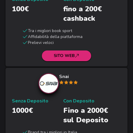
100€
fino a 200€
cashback
Tra i migliori book sport
Affidabilità della piattaforma
Prelievi veloci
SITO WEB
Snai
Senza Deposito
Con Deposito
1000€
Fino a 2000€
sul Deposito
Brand tra i migliori in Italia