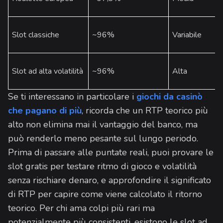
Slot classiche
~96%
Variabile
Slot ad alta volatilità
~96%
Alta
Se ti interessano in particolare i
giochi da casinò
che pagano di più
, ricorda che un RTP teorico più
alto non elimina mai il vantaggio del banco, ma
può renderlo meno pesante sul lungo periodo.
Prima di passare alle puntate reali, puoi provare le
slot gratis per testare ritmo di gioco e volatilità
senza rischiare denaro, e approfondire il significato
di RTP per capire come viene calcolato il ritorno
teorico. Per chi ama colpi più rari ma
potenzialmente più consistenti, esistono le slot ad