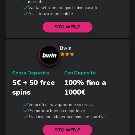
mercato
Vasta selezione di giochi live casinò
Assistenza impeccabile
SITO WEB
Bwin
Senza Deposito
Con Deposito
5€ + 50 free
100% fino a
spins
1000€
Velocità di navigazione e sicurezza
Promozioni bonus competitive
Tra i migliori siti per scommesse sportive
SITO WEB