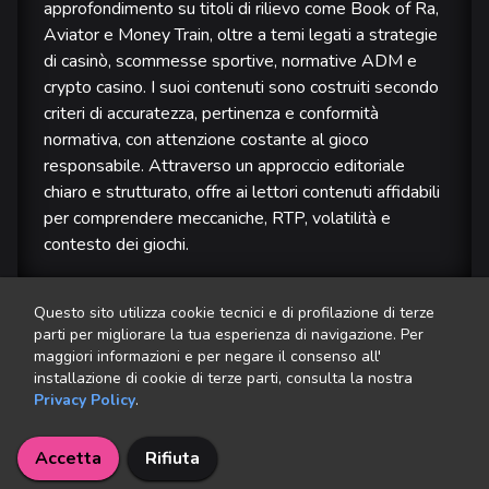
approfondimento su titoli di rilievo come Book of Ra,
Aviator e Money Train, oltre a temi legati a strategie
di casinò, scommesse sportive, normative ADM e
crypto casino. I suoi contenuti sono costruiti secondo
criteri di accuratezza, pertinenza e conformità
normativa, con attenzione costante al gioco
responsabile. Attraverso un approccio editoriale
chiaro e strutturato, offre ai lettori contenuti affidabili
per comprendere meccaniche, RTP, volatilità e
contesto dei giochi.
Questo sito utilizza cookie tecnici e di profilazione di terze
parti per migliorare la tua esperienza di navigazione. Per
maggiori informazioni e per negare il consenso all'
installazione di cookie di terze parti, consulta la nostra
Privacy Policy
.
Accetta
Rifiuta