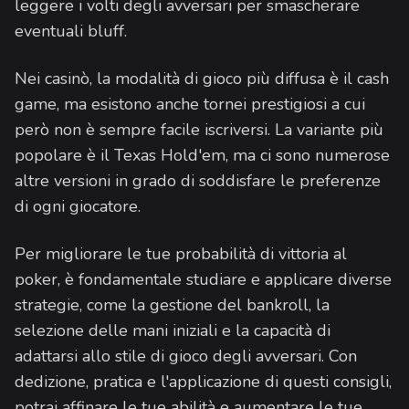
leggere i volti degli avversari per smascherare
eventuali bluff.
Nei casinò, la modalità di gioco più diffusa è il cash
game, ma esistono anche tornei prestigiosi a cui
però non è sempre facile iscriversi. La variante più
popolare è il Texas Hold'em, ma ci sono numerose
altre versioni in grado di soddisfare le preferenze
di ogni giocatore.
Per migliorare le tue probabilità di vittoria al
poker, è fondamentale studiare e applicare diverse
strategie, come la gestione del bankroll, la
selezione delle mani iniziali e la capacità di
adattarsi allo stile di gioco degli avversari. Con
dedizione, pratica e l'applicazione di questi consigli,
potrai affinare le tue abilità e aumentare le tue