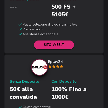
---
500 FS +
5105€
Vasta selezione di giochi casinò live
Prelievi rapidi
Assistenza eccezionale
SITO WEB
Eplay24
Senza Deposito
Con Deposito
50€ alla
100% Fino a
convalida
1000€
Quote competitive