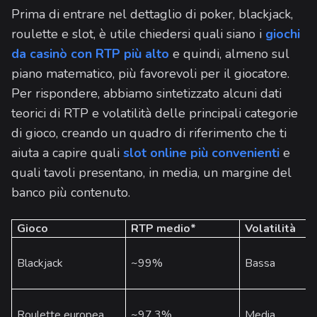
Prima di entrare nel dettaglio di poker, blackjack,
roulette e slot, è utile chiedersi quali siano i
giochi
da casinò con RTP più alto
e quindi, almeno sul
piano matematico, più favorevoli per il giocatore.
Per rispondere, abbiamo sintetizzato alcuni dati
teorici di RTP e volatilità delle principali categorie
di gioco, creando un quadro di riferimento che ti
aiuta a capire quali
slot online più convenienti
e
quali tavoli presentano, in media, un margine del
banco più contenuto.
Gioco
RTP medio*
Volatilità
Blackjack
~99%
Bassa
Roulette europea
~97,3%
Media