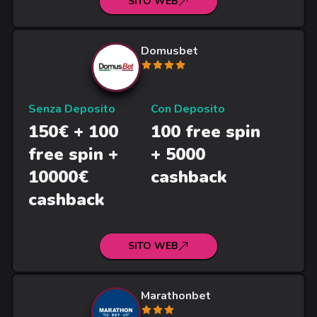
SITO WEB
Domusbet
Senza Deposito
Con Deposito
150€ + 100
100 free spin
free spin +
+ 5000
10000€
cashback
cashback
SITO WEB
Marathonbet