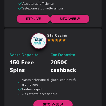
Assistenza efficiente
Selezione slot molto ampia
RTP LIVE
SITO WEB
StarCasinò
Senza Deposito
Con Deposito
150 Free
2050€
Spins
cashback
Vasta selezione di giochi con novità
giornaliere
Prelievi rapidi
Assistenza eccezionale
SITO WEB