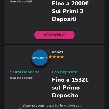
Non disponibili
Fino a 2000€
Sui Primi 3
Depositi
SITO WEB
Eurobet
Senza Deposito
Con Deposito
Non disponibili
Fino a 1532€
sul Primo
Deposito
Sezione scommesse tra le migliori sul