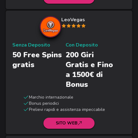
LeoVegas
Senza Deposito
Con Deposito
50 Free Spins
200 Giri
gratis
Gratis e Fino
a 1500€ di
Bonus
Marchio internazionale
Bonus periodici
Prelievi rapidi e assistenza impeccabile
SITO WEB