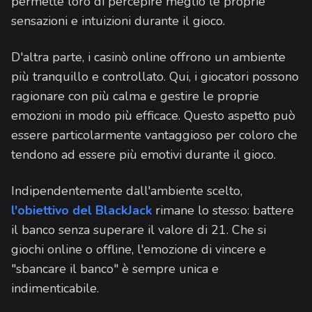
permette loro di percepire meglio le proprie
sensazioni e intuizioni durante il gioco.
D'altra parte, i casinò online offrono un ambiente
più tranquillo e controllato. Qui, i giocatori possono
ragionare con più calma e gestire le proprie
emozioni in modo più efficace. Questo aspetto può
essere particolarmente vantaggioso per coloro che
tendono ad essere più emotivi durante il gioco.
Indipendentemente dall'ambiente scelto,
l'obiettivo del BlackJack
rimane lo stesso: battere
il banco senza superare il valore di 21. Che si
giochi online o offline, l'emozione di vincere e
"sbancare il banco" è sempre unica e
indimenticabile.