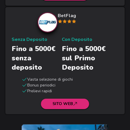
BetFlag
Senza Deposito
Con Deposito
Fino a 5000€
Fino a 5000€
senza
sul Primo
deposito
Deposito
Vasta selezione di giochi
Bonus periodici
Prelievi rapidi
SITO WEB