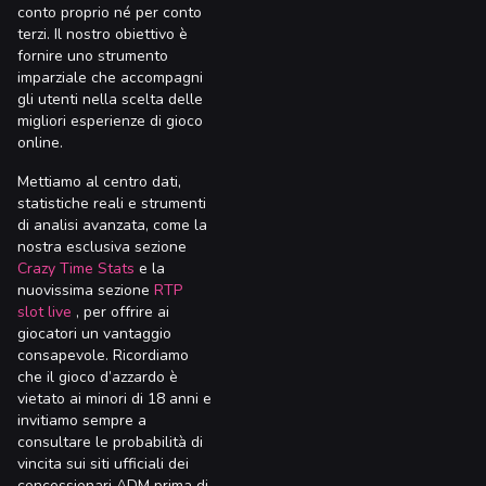
conto proprio né per conto
terzi. Il nostro obiettivo è
fornire uno strumento
imparziale che accompagni
gli utenti nella scelta delle
migliori esperienze di gioco
online.
Mettiamo al centro dati,
statistiche reali e strumenti
di analisi avanzata, come la
nostra esclusiva sezione
Crazy Time Stats
e la
nuovissima sezione
RTP
slot live
, per offrire ai
giocatori un vantaggio
consapevole. Ricordiamo
che il gioco d’azzardo è
vietato ai minori di 18 anni e
invitiamo sempre a
consultare le probabilità di
vincita sui siti ufficiali dei
concessionari ADM prima di