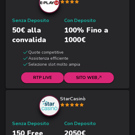
Senza Deposito
Con Deposito
50€ alla
100% Fino a
convalida
1000€
Quote competitive
Assistenza efficiente
Selezione slot molto ampia
RTP LIVE
SITO WEB
StarCasinò
Senza Deposito
Con Deposito
150 Free
2050€