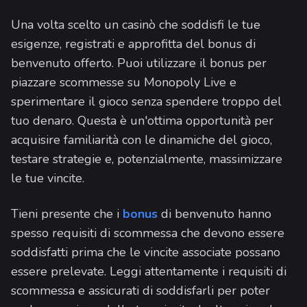
Una volta scelto un casinò che soddisfi le tue
esigenze, registrati e approfitta del bonus di
benvenuto offerto. Puoi utilizzare il bonus per
piazzare scommesse su Monopoly Live e
sperimentare il gioco senza spendere troppo del
tuo denaro. Questa è un'ottima opportunità per
acquisire familiarità con le dinamiche del gioco,
testare strategie e, potenzialmente, massimizzare
le tue vincite.
Tieni presente che i
bonus
di benvenuto hanno
spesso requisiti di scommessa che devono essere
soddisfatti prima che le vincite associate possano
essere prelevate. Leggi attentamente i requisiti di
scommessa e assicurati di soddisfarli per poter