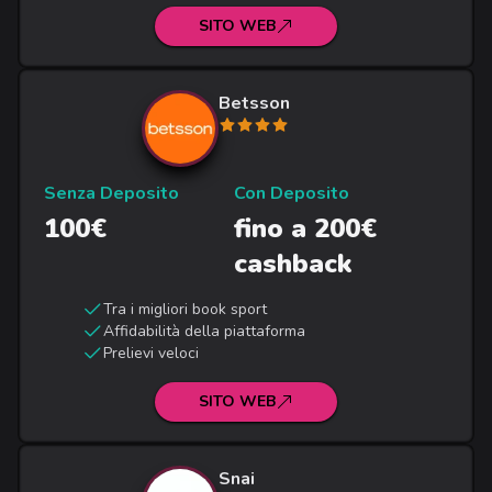
SITO WEB
Betsson
Senza Deposito
Con Deposito
100€
fino a 200€
cashback
Tra i migliori book sport
Affidabilità della piattaforma
Prelievi veloci
SITO WEB
Snai