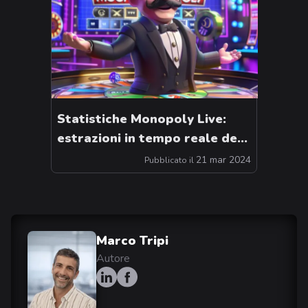
Statistiche Monopoly Live:
estrazioni in tempo reale del
game show
21 mar 2024
Pubblicato il
Marco Tripi
Autore