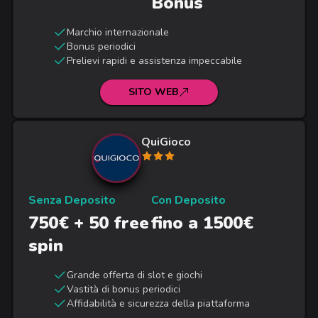
Bonus
Marchio internazionale
Bonus periodici
Prelievi rapidi e assistenza impeccabile
SITO WEB
QuiGioco
Senza Deposito
Con Deposito
750€ + 50 free
fino a 1500€
spin
Grande offerta di slot e giochi
Vastità di bonus periodici
Affidabilità e sicurezza della piattaforma