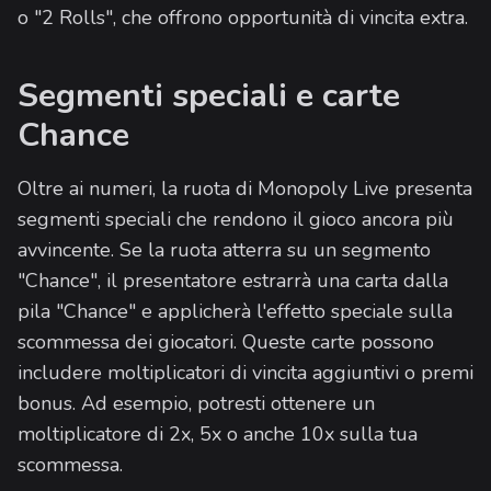
o "2 Rolls", che offrono opportunità di vincita extra.
Segmenti speciali e carte
Chance
Oltre ai numeri, la ruota di Monopoly Live presenta
segmenti speciali che rendono il gioco ancora più
avvincente. Se la ruota atterra su un segmento
"Chance", il presentatore estrarrà una carta dalla
pila "Chance" e applicherà l'effetto speciale sulla
scommessa dei giocatori. Queste carte possono
includere moltiplicatori di vincita aggiuntivi o premi
bonus. Ad esempio, potresti ottenere un
moltiplicatore di 2x, 5x o anche 10x sulla tua
scommessa.