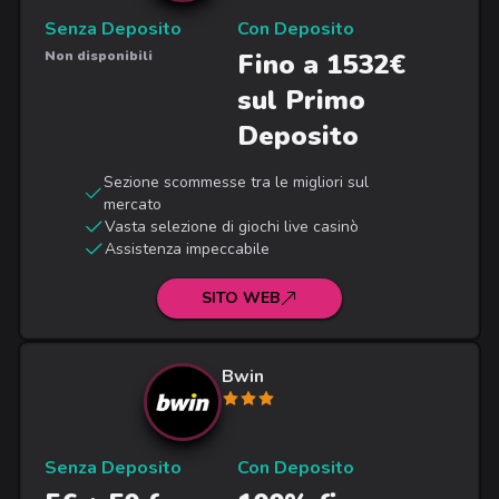
Senza Deposito
Con Deposito
Non disponibili
Fino a 1532€
sul Primo
Deposito
Sezione scommesse tra le migliori sul
mercato
Vasta selezione di giochi live casinò
Assistenza impeccabile
SITO WEB
Bwin
Senza Deposito
Con Deposito