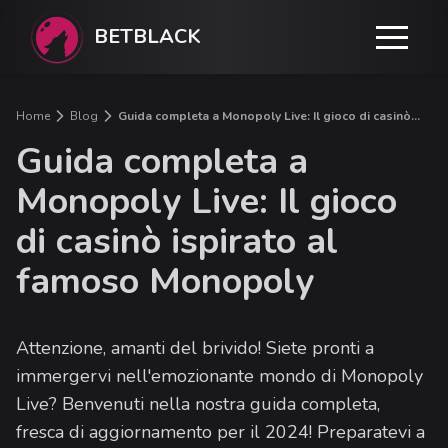
BETBLACK
Home
Blog
Guida completa a Monopoly Live: Il gioco di casinò
ispirato al famoso Monopoly
Guida completa a
Monopoly Live: Il gioco
di casinò ispirato al
famoso Monopoly
Attenzione, amanti del brivido! Siete pronti a
immergervi nell'emozionante mondo di Monopoly
Live? Benvenuti nella nostra guida completa,
fresca di aggiornamento per il 2024! Preparatevi a