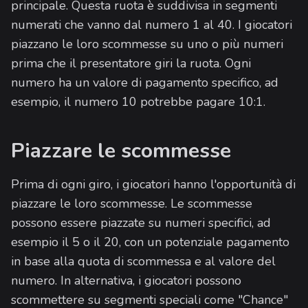
principale. Questa ruota è suddivisa in segmenti
numerati che vanno dal numero 1 al 40. I giocatori
piazzano le loro scommesse su uno o più numeri
prima che il presentatore giri la ruota. Ogni
numero ha un valore di pagamento specifico, ad
esempio, il numero 10 potrebbe pagare 10:1.
Piazzare le scommesse
Prima di ogni giro, i giocatori hanno l'opportunità di
piazzare le loro scommesse. Le scommesse
possono essere piazzate su numeri specifici, ad
esempio il 5 o il 20, con un potenziale pagamento
in base alla quota di scommessa e al valore del
numero. In alternativa, i giocatori possono
scommettere su segmenti speciali come "Chance"