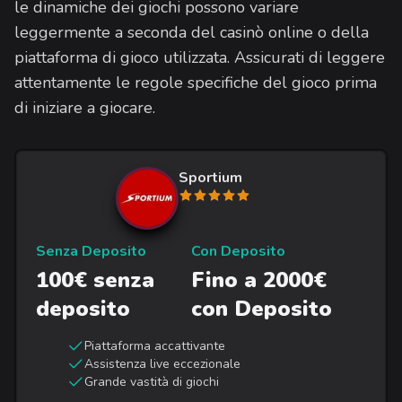
le dinamiche dei giochi possono variare
leggermente a seconda del casinò online o della
piattaforma di gioco utilizzata. Assicurati di leggere
attentamente le regole specifiche del gioco prima
di iniziare a giocare.
Sportium
Senza Deposito
Con Deposito
100€ senza
Fino a 2000€
deposito
con Deposito
Piattaforma accattivante
Assistenza live eccezionale
Grande vastità di giochi