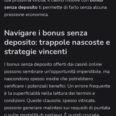
tua prossima vincita, il casinò mobile con
bonus
senza deposito
ti permette di farlo senza alcuna
pressione economica.
Navigare i bonus senza
deposito: trappole nascoste e
strategie vincenti
I bonus senza deposito offerti dai casinò online
possono sembrare un'opportunità imperdibile, ma
nascondono spesso insidie che potrebbero
vanificare i potenziali benefici. Un errore frequente
è la superficialità nella lettura dei termini e
condizioni. Queste clausole, spesso intricate,
possono generare malintesi sui requisiti di puntata
o sulle modalità di prelievo. È quindi cruciale