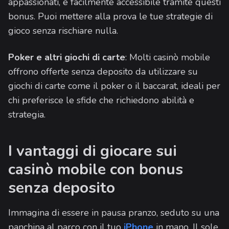
appassionati, è facilmente accessibile tramite questi
bonus. Puoi mettere alla prova le tue strategie di
gioco senza rischiare nulla.
Poker e altri giochi di carte
: Molti casinò mobile
offrono offerte senza deposito da utilizzare su
giochi di carte come il poker o il baccarat, ideali per
chi preferisce le sfide che richiedono abilità e
strategia.
I vantaggi di giocare sui
casinò mobile con bonus
senza deposito
Immagina di essere in pausa pranzo, seduto su una
panchina al parco con il tuo
iPhone
in mano. Il sole