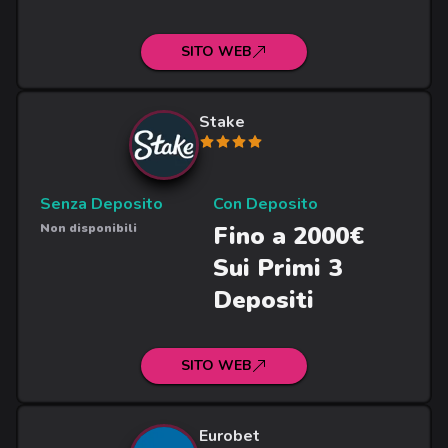
SITO WEB
Stake
Senza Deposito
Con Deposito
Non disponibili
Fino a 2000€
Sui Primi 3
Depositi
SITO WEB
Eurobet