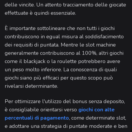
delle vincite. Un attento tracciamento delle giocate
effettuate è quindi essenziale.
È importante sottolineare che non tutti i giochi
contribuiscono in egual misura al soddisfacimento
dei requisiti di puntata. Mentre le slot machine
generalmente contribuiscono al 100%, altri giochi
come il blackjack o la roulette potrebbero avere
un peso molto inferiore. La conoscenza di quali
giochi siano più efficaci per questo scopo può
rivelarsi determinante.
Per ottimizzare l'utilizzo del bonus senza deposito,
è consigliabile orientarsi verso
giochi con alte
percentuali di pagamento
, come determinate slot,
e adottare una strategia di puntate moderate e ben