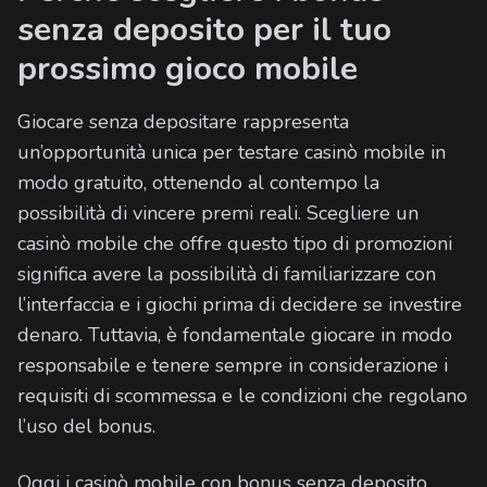
senza deposito per il tuo
prossimo gioco mobile
Giocare senza depositare rappresenta
un’opportunità unica per testare casinò mobile in
modo gratuito, ottenendo al contempo la
possibilità di vincere premi reali. Scegliere un
casinò mobile che offre questo tipo di promozioni
significa avere la possibilità di familiarizzare con
l’interfaccia e i giochi prima di decidere se investire
denaro. Tuttavia, è fondamentale giocare in modo
responsabile e tenere sempre in considerazione i
requisiti di scommessa e le condizioni che regolano
l’uso del bonus.
Oggi i casinò mobile con bonus senza deposito