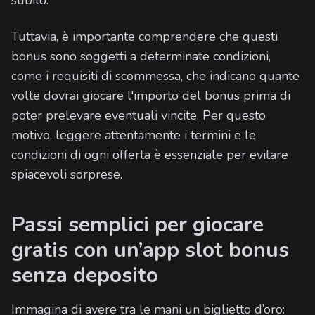
subito.
Tuttavia, è importante comprendere che questi
bonus sono soggetti a determinate condizioni,
come i requisiti di scommessa, che indicano quante
volte dovrai giocare l'importo del bonus prima di
poter prelevare eventuali vincite. Per questo
motivo, leggere attentamente i termini e le
condizioni di ogni offerta è essenziale per evitare
spiacevoli sorprese.
Passi semplici per giocare
gratis con un’app slot bonus
senza deposito
Immagina di avere tra le mani un biglietto d’oro: