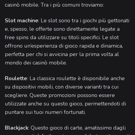
casinò mobile. Tra i più comuni troviamo:
Slot machine
: Le slot sono tra i giochi più gettonati
e, spesso, le offerte sono direttamente legate a
free spins da utilizzare su titoli specifici. Le slot
offrono un’esperienza di gioco rapida e dinamica,
perfetta per chi si avvicina per la prima volta al
mondo dei casinò mobile.
Roulette
: La classica roulette è disponibile anche
su dispositivi mobili, con diverse varianti tra cui
scegliere. Queste promozioni possono essere
utilizzate anche su questo gioco, permettendoti di
puntare sui tuoi numeri fortunati.
Blackjack
: Questo gioco di carte, amatissimo dagli