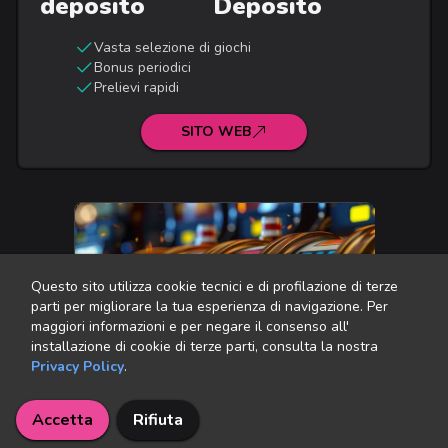
deposito
Deposito
Vasta selezione di giochi
Bonus periodici
Prelievi rapidi
SITO WEB
Questo sito utilizza cookie tecnici e di profilazione di terze
parti per migliorare la tua esperienza di navigazione. Per
maggiori informazioni e per negare il consenso all'
installazione di cookie di terze parti, consulta la nostra
Privacy Policy
.
Accetta
Rifiuta