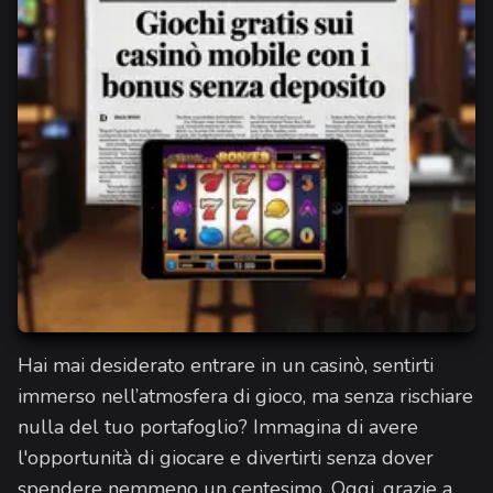
Hai mai desiderato entrare in un casinò, sentirti
immerso nell’atmosfera di gioco, ma senza rischiare
nulla del tuo portafoglio? Immagina di avere
l'opportunità di giocare e divertirti senza dover
spendere nemmeno un centesimo. Oggi, grazie a