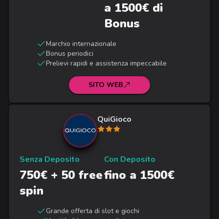
a 1500€ di
Bonus
Marchio internazionale
Bonus periodici
Prelievi rapidi e assistenza impeccabile
SITO WEB
QuiGioco
Senza Deposito
Con Deposito
750€ + 50 free
fino a 1500€
spin
Grande offerta di slot e giochi