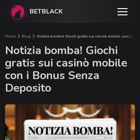
BETBLACK
Home
Blog
Notizia bomba! Giochi gratis sui casinò mobile con i
Bonus Senza Deposito
Notizia bomba! Giochi
gratis sui casinò mobile
con i Bonus Senza
Deposito