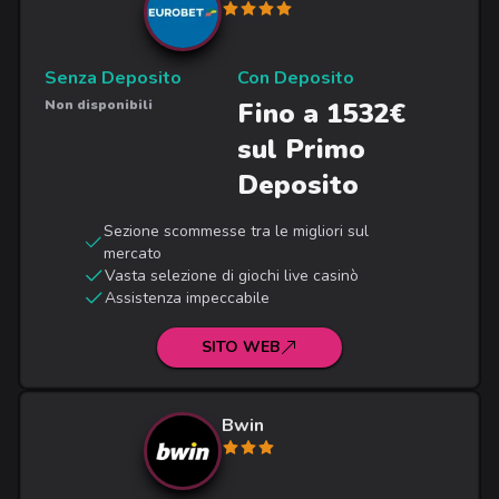
Senza Deposito
Con Deposito
Non disponibili
Fino a 1532€
sul Primo
Deposito
Sezione scommesse tra le migliori sul
mercato
Vasta selezione di giochi live casinò
Assistenza impeccabile
SITO WEB
Bwin