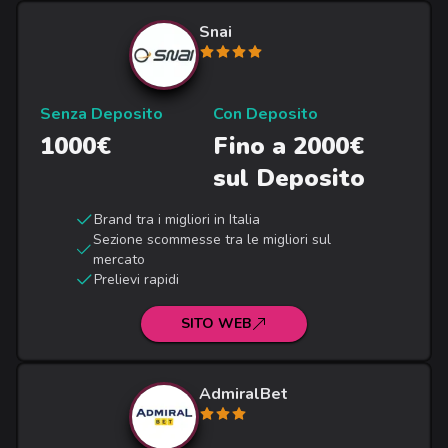
Snai
Senza Deposito
Con Deposito
1000€
Fino a 2000€
sul Deposito
Brand tra i migliori in Italia
Sezione scommesse tra le migliori sul
mercato
Prelievi rapidi
SITO WEB
AdmiralBet