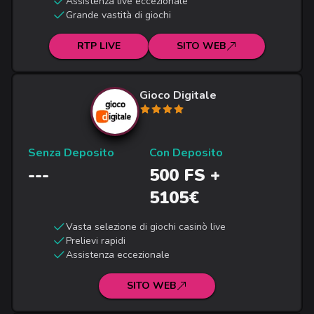
Assistenza live eccezionale
Grande vastità di giochi
RTP LIVE
SITO WEB
Gioco Digitale
Senza Deposito
Con Deposito
---
500 FS +
5105€
Vasta selezione di giochi casinò live
Prelievi rapidi
Assistenza eccezionale
SITO WEB