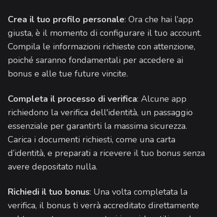
Crea il tuo profilo personale
: Ora che hai l’app
giusta, è il momento di configurare il tuo account.
Compila le informazioni richieste con attenzione,
poiché saranno fondamentali per accedere ai
bonus e alle tue future vincite.
Completa il processo di verifica
: Alcune app
richiedono la verifica dell'identità, un passaggio
essenziale per garantirti la massima sicurezza.
Carica i documenti richiesti, come una carta
d’identità, e preparati a ricevere il tuo bonus senza
avere depositato nulla.
Richiedi il tuo bonus
: Una volta completata la
verifica, il bonus ti verrà accreditato direttamente