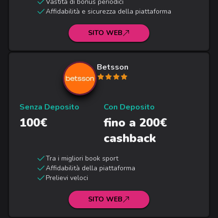
Vastità di bonus periodici
Affidabilità e sicurezza della piattaforma
SITO WEB
Betsson
Senza Deposito
Con Deposito
100€
fino a 200€
cashback
Tra i migliori book sport
Affidabilità della piattaforma
Prelievi veloci
SITO WEB