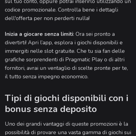
sul tuo conto, oppure potrai inserirlo utilizzando un
codice promozionale. Controlla bene i dettagli
dell'offerta per non perderti nulla!
Inizia a giocare senza limiti
: Ora sei pronto a
divertirti! Apri l’app, esplora i giochi disponibili e
immergiti nelle slot gratuite. Che tu sia fan delle
grafiche sorprendenti di Pragmatic Play o di altri
fornitori, avrai un ventaglio di scelte pronte per te,
il tutto senza impegno economico.
Tipi di giochi disponibili con i
bonus senza deposito
Uno dei grandi vantaggi di queste promozioni è la
possibilità di provare una vasta gamma di giochi sui