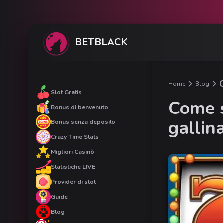
BETBLACK
Home
Blog
Slot Gratis
Come s
Bonus di benvenuto
gallin
Bonus senza deposito
Crazy Time Stats
Migliori Casinò
Statistiche LIVE
Provider di slot
Guide
Blog