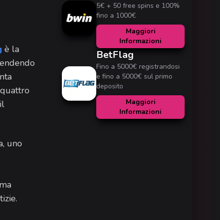
5€ + 50 free spins e 100%
fino a 1000€
Maggiori
Informazioni
g
è la
BetFlag
 rendendo
Fino a 5000€ registrandosi
enta
e fino a 5000€ sul primo
deposito
 quattro
Maggiori
il
Informazioni
a, uno
 ma
izie.