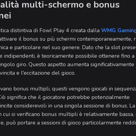
alità multi-schermo e bonus
nei
tica distintiva di Fowl Play 4 creata dalla
WMG Gamin
i attivare il bonus su più schermi contemporaneamente,
nica e particolare nel suo genere. Dato che la slot pres
ie indipendenti, è teoricamente possibile ottenere fino a
ingolo giro. Questo aspetto aumenta significativamente 
vincita e l'eccitazione del gioco.
ivano bonus multipli, questi vengono giocati in sequenz
 Ciò significa che il giocatore potrebbe potenzialmente
ncite considerevoli in una singola sessione di bonus. La
 cui si verificano bonus multipli è relativamente bassa,
, può portare a sessioni di gioco particolarmente reddit