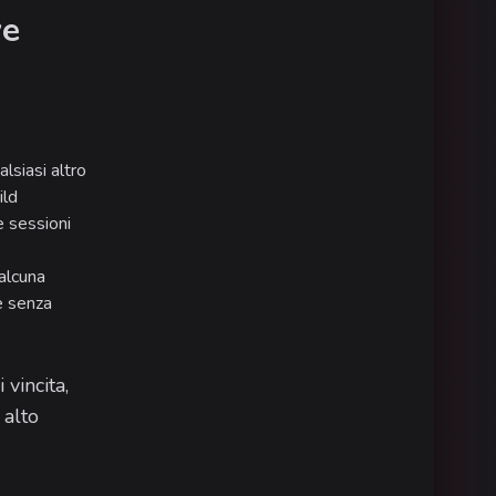
ve
lsiasi altro
ild
e sessioni
alcuna
e senza
vincita,
 alto