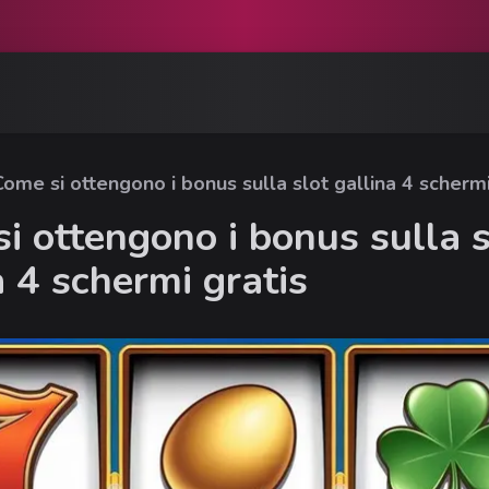
Come si ottengono i bonus sulla slot gallina 4 schermi
i ottengono i bonus sulla s
a 4 schermi gratis