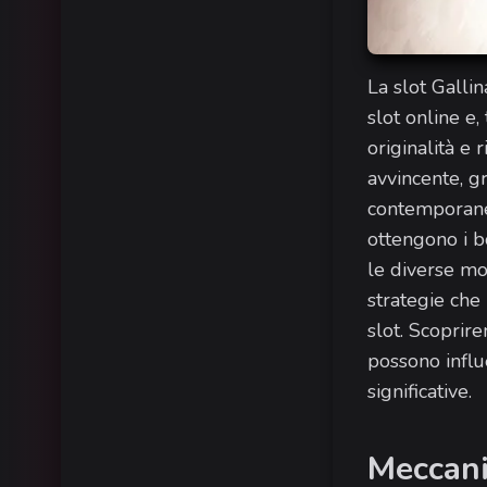
La slot Gallin
slot online e,
originalità e 
avvincente, gr
contemporanea
ottengono i b
le diverse mod
strategie che
slot. Scoprir
possono influ
significative.
Meccani