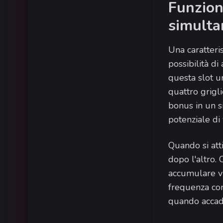
Funzion
simulta
Una caratteris
possibilità d
questa slot u
quattro grigl
bonus in un s
potenziale di 
Quando si att
dopo l'altro.
accumulare vi
frequenza con
quando accade