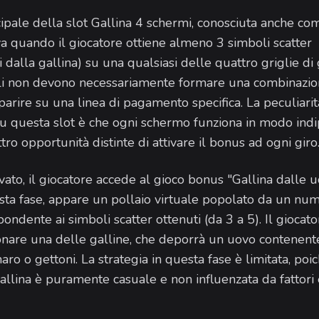
cipale della slot Gallina 4 schermi, conosciuta anche c
iva quando il giocatore ottiene almeno 3 simboli scatter
 dalla gallina) su una qualsiasi delle quattro griglie di 
li non devono necessariamente formare una combinazi
parire su una linea di pagamento specifica. La peculiari
u questa slot è che ogni schermo funziona in modo ind
ro opportunità distinte di attivare il bonus ad ogni giro
ivato, il giocatore accede al gioco bonus "Gallina dalle 
esta fase, appare un pollaio virtuale popolato da un nu
pondente ai simboli scatter ottenuti (da 3 a 5). Il giocat
onare una delle galline, che deporrà un uovo contenent
ro o gettoni. La strategia in questa fase è limitata, poic
gallina è puramente casuale e non influenzata da fattori 