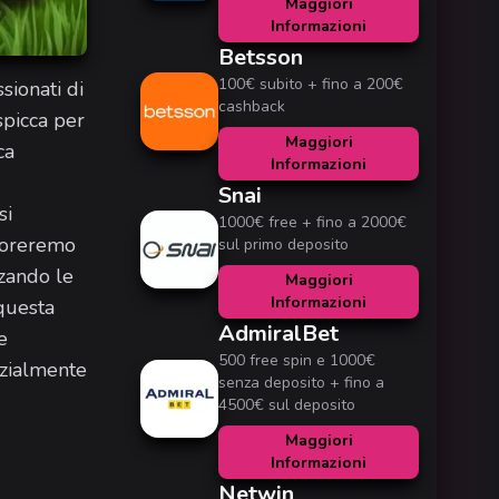
Maggiori
Informazioni
Betsson
100€ subito + fino a 200€
sionati di
cashback
spicca per
Maggiori
ca
Informazioni
Snai
si
1000€ free + fino a 2000€
ploreremo
sul primo deposito
zzando le
Maggiori
Informazioni
 questa
AdmiralBet
e
500 free spin e 1000€
nzialmente
senza deposito + fino a
4500€ sul deposito
Maggiori
Informazioni
Netwin