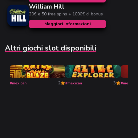
William Hill
20€ e 50 free spins + 1000€ di bonus
Maggiori Informazioni
Altri giochi slot disponibili
2
3
#
mexican
#
mexican
#
mexican
AZTEC BLAZE
AZTEC EXPLORER CLASSIC