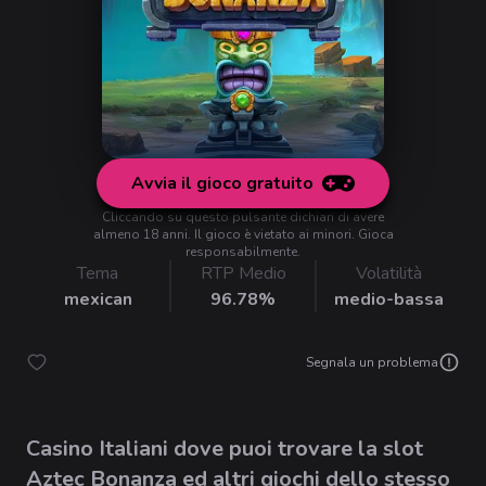
Avvia il gioco gratuito
Cliccando su questo pulsante dichiari di avere
almeno 18 anni. Il gioco è vietato ai minori. Gioca
responsabilmente.
Tema
RTP Medio
Volatilità
mexican
96.78
%
medio-bassa
Segnala un problema
Casino Italiani dove puoi trovare la slot
Aztec Bonanza ed altri giochi dello stesso