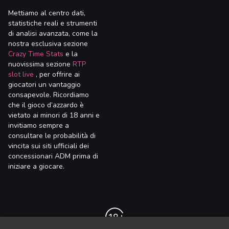
Mettiamo al centro dati,
statistiche reali e strumenti
di analisi avanzata, come la
nostra esclusiva sezione
Crazy Time Stats
e la
nuovissima sezione
RTP
slot live
, per offrire ai
giocatori un vantaggio
consapevole. Ricordiamo
che il gioco d’azzardo è
vietato ai minori di 18 anni e
invitiamo sempre a
consultare le probabilità di
vincita sui siti ufficiali dei
concessionari ADM prima di
iniziare a giocare.