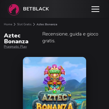
BETBLACK
Home
Slot Gratis
Aztec Bonanza
Recensione, guida e gioco
Aztec
Bonanza
gratis.
Pragmatic Play