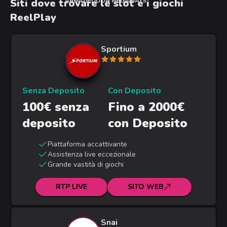
ARMAGEDDON MEGAWAYS
Siti dove trovare le slot e i giochi
ReelPlay
Sportium
Senza Deposito
Con Deposito
100€ senza
Fino a 2000€
deposito
con Deposito
Piattaforma accattivante
Assistenza live eccezionale
Grande vastità di giochi
RTP LIVE
SITO WEB
Snai