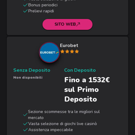
Bonus periodici
Prelievi rapidi
SITO WEB
Eurobet
Senza Deposito
Con Deposito
Non disponibili
Fino a 1532€
sul Primo
Deposito
Sezione scommesse tra le migliori sul
mercato
Vasta selezione di giochi live casinò
Assistenza impeccabile