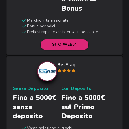
Bonus
Marchio internazionale
Bonus periodici
Prelievi rapidi e assistenza impeccabile
SITO WEB
BetFlag
Senza Deposito
Con Deposito
Fino a 5000€
Fino a 5000€
senza
sul Primo
deposito
Deposito
Vasta selezione di giochi