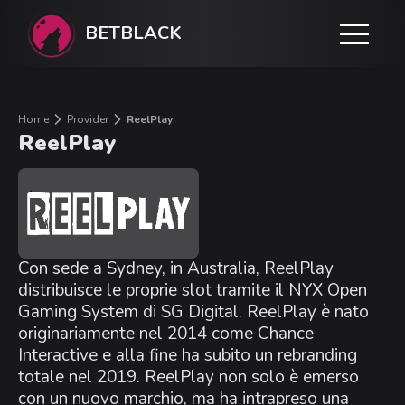
BETBLACK
Home
Provider
ReelPlay
ReelPlay
Con sede a Sydney, in Australia, ReelPlay
distribuisce le proprie slot tramite il NYX Open
Gaming System di SG Digital. ReelPlay è nato
originariamente nel 2014 come Chance
Interactive e alla fine ha subito un rebranding
totale nel 2019. ReelPlay non solo è emerso
con un nuovo marchio, ma ha intrapreso una