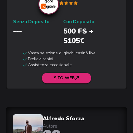
Senza Deposito
Con Deposito
---
500 FS +
5105€
Vasta selezione di giochi casinò live
Prelievi rapidi
Assistenza eccezionale
SITO WEB
Alfredo Sforza
Autore