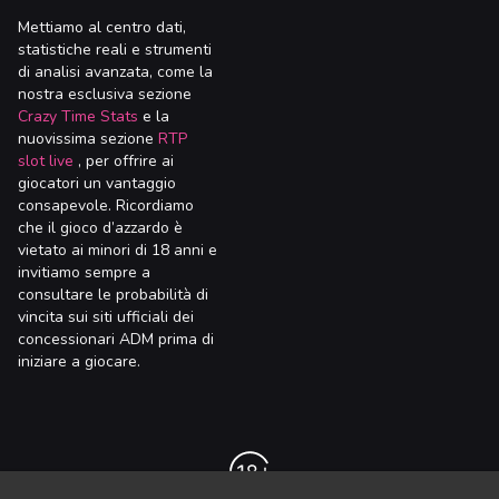
Mettiamo al centro dati,
statistiche reali e strumenti
di analisi avanzata, come la
nostra esclusiva sezione
Crazy Time Stats
e la
nuovissima sezione
RTP
slot live
, per offrire ai
giocatori un vantaggio
consapevole. Ricordiamo
che il gioco d’azzardo è
vietato ai minori di 18 anni e
invitiamo sempre a
consultare le probabilità di
vincita sui siti ufficiali dei
concessionari ADM prima di
iniziare a giocare.