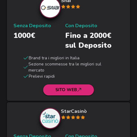
Snai
Senza Deposito
Con Deposito
1000€
Fino a 2000€
sul Deposito
Brand tra i migliori in Italia
Sezione scommesse tra le migliori sul
mercato
Prelievi rapidi
SITO WEB
StarCasinò
Senza Deposito
Con Deposito