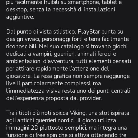
più facilmente fruibili su smartphone, tablet e
desktop, senza la necessità di installazioni
aggiuntive.
Dal punto di vista stilistico, PlayStar punta su
design vivaci, personaggi forti e temi facilmente
riconoscibili. Nel suo catalogo si trovano giochi
dedicati a vampiri, guerrieri, animali feroci e
ambientazioni d’avventura, tutti elementi pensati
per attirare rapidamente l’attenzione del
giocatore. La resa grafica non sempre raggiunge
livelli particolarmente complessi, ma
l’immediatezza visiva resta uno dei punti centrali
dell’esperienza proposta dal provider.
Tra i titoli più noti spicca Viking, una slot ispirata
agli antichi guerrieri nordici. Il gioco utilizza
immagini 2D piuttosto semplici, ma integra una
funzione di free spin che si attiva ottenendo tre