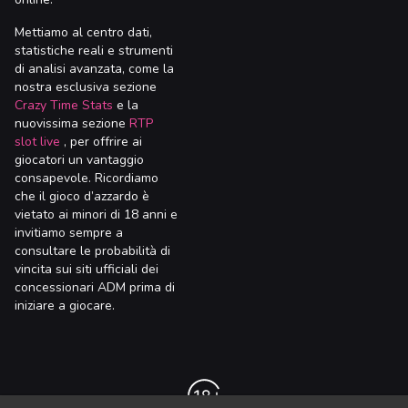
Mettiamo al centro dati,
statistiche reali e strumenti
di analisi avanzata, come la
nostra esclusiva sezione
Crazy Time Stats
e la
nuovissima sezione
RTP
slot live
, per offrire ai
giocatori un vantaggio
consapevole. Ricordiamo
che il gioco d’azzardo è
vietato ai minori di 18 anni e
invitiamo sempre a
consultare le probabilità di
vincita sui siti ufficiali dei
concessionari ADM prima di
iniziare a giocare.