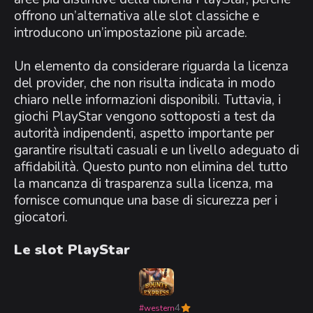
offrono un’alternativa alle slot classiche e
introducono un’impostazione più arcade.
Un elemento da considerare riguarda la licenza
del provider, che non risulta indicata in modo
chiaro nelle informazioni disponibili. Tuttavia, i
giochi PlayStar vengono sottoposti a test da
autorità indipendenti, aspetto importante per
garantire risultati casuali e un livello adeguato di
affidabilità. Questo punto non elimina del tutto
la mancanza di trasparenza sulla licenza, ma
fornisce comunque una base di sicurezza per i
giocatori.
Le slot
PlayStar
4
#
western