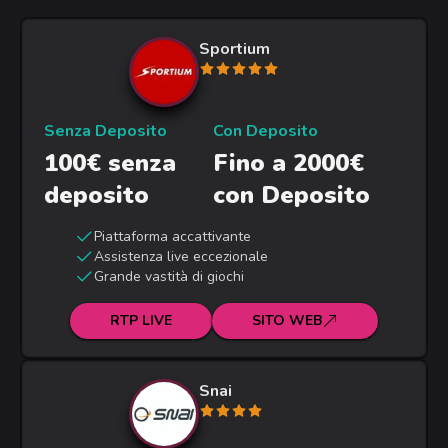
Sportium
Senza Deposito
Con Deposito
100€ senza
Fino a 2000€
deposito
con Deposito
Piattaforma accattivante
Assistenza live eccezionale
Grande vastità di giochi
RTP LIVE
SITO WEB
Snai