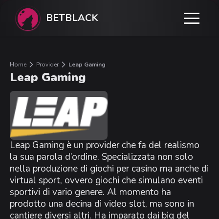
BETBLACK
Home
Provider
Leap Gaming
Leap Gaming
Leap Gaming è un provider che fa del realismo
la sua parola d’ordine. Specializzata non solo
nella produzione di giochi per casino ma anche di
virtual sport, ovvero giochi che simulano eventi
sportivi di vario genere. Al momento ha
prodotto una decina di video slot, ma sono in
cantiere diversi altri. Ha imparato dai big del