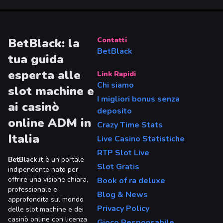
BetBlack: la
Contatti
BetBlack
tua guida
esperta alle
Link Rapidi
Chi siamo
slot machine e
I migliori bonus senza
ai casinò
deposito
online ADM in
Crazy Time Stats
Italia
Live Casino Statistiche
RTP Slot Live
BetBlack.it
è un portale
Slot Gratis
indipendente nato per
offrire una visione chiara,
Book of ra deluxe
professionale e
Blog & News
approfondita sul mondo
Privacy Policy
delle slot machine e dei
casinò online con licenza
Gioco Responsabile