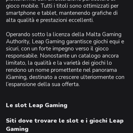
gioco mobile. Tutti i titoli sono ottimizzati per
smartphone e tablet, mantenendo grafiche di
alta qualità e prestazioni eccellenti.
Operando sotto la licenza della Malta Gaming
Authority, Leap Gaming garantisce giochi equi e
sicuri, con un forte impegno verso il gioco
responsabile. Nonostante un catalogo ancora
limitato, la qualità e la varietà dei giochi lo
rendono un nome promettente nel panorama
iGaming, destinato a crescere ulteriormente con
l’espansione della sua offerta.
Le slot
Leap Gaming
Siti dove trovare le slot e i giochi
Leap
Gaming