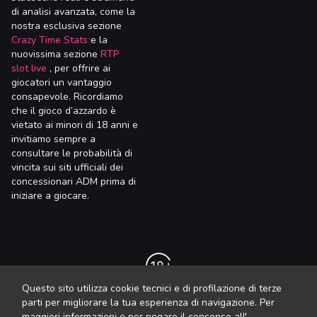
di analisi avanzata, come la
nostra esclusiva sezione
Crazy Time Stats
e la
nuovissima sezione
RTP
slot live
, per offrire ai
giocatori un vantaggio
consapevole. Ricordiamo
che il gioco d’azzardo è
vietato ai minori di 18 anni e
invitiamo sempre a
consultare le probabilità di
vincita sui siti ufficiali dei
concessionari ADM prima di
iniziare a giocare.
Questo sito utilizza cookie tecnici e di profilazione di terze
parti per migliorare la tua esperienza di navigazione. Per
maggiori informazioni e per negare il consenso all'