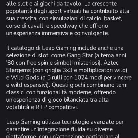
alle slot e ai giochi da tavolo. La crescente
popolarità degli sport virtuali ha contribuito alla
sua crescita, con simulazioni di calcio, basket,
corse di cavalli e speedway che offrono
un’esperienza immersiva e coinvolgente.
Il catalogo di Leap Gaming include anche una
selezione di slot, come
Gang Star
(a tema anni
’80 con free spin e simboli misteriosi),
Aztec
Stargems
(con griglia 3x3 e moltiplicatori wild)
e
Wild Gods
(a 5 rulli con 1024 modi per vincere
e wild espansivi). Questi giochi combinano temi
classici con funzionalità moderne, offrendo
un’esperienza di gioco bilanciata tra alta
volatilità e RTP competitivi.
Leap Gaming utilizza tecnologie avanzate per
garantire un’integrazione fluida su diverse
piattaforme, con un’attenzione particolare al