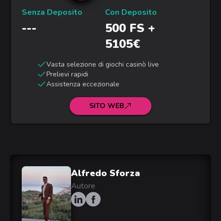
Senza Deposito
Con Deposito
---
500 FS +
5105€
Vasta selezione di giochi casinò live
Prelievi rapidi
Assistenza eccezionale
SITO WEB
Alfredo Sforza
Autore