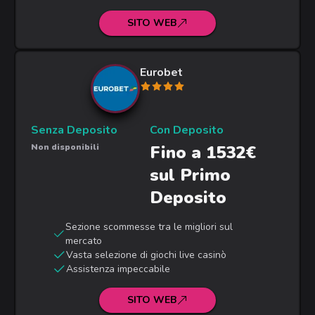
SITO WEB
Eurobet
Senza Deposito
Con Deposito
Non disponibili
Fino a 1532€
sul Primo
Deposito
Sezione scommesse tra le migliori sul
mercato
Vasta selezione di giochi live casinò
Assistenza impeccabile
SITO WEB