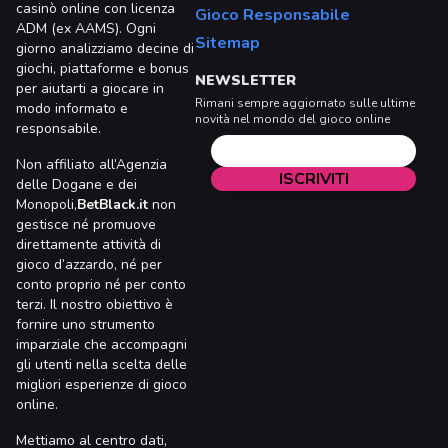
casinò online con licenza
Gioco Responsabile
ADM (ex AAMS). Ogni
Sitemap
giorno analizziamo decine di
giochi, piattaforme e bonus
NEWSLETTER
per aiutarti a giocare in
Rimani sempre aggiornato sulle ultime
modo informato e
novità nel mondo del gioco online
responsabile.
Non affiliato all’Agenzia
delle Dogane e dei
Monopoli,
BetBlack.it
non
gestisce né promuove
direttamente attività di
gioco d’azzardo, né per
conto proprio né per conto
terzi. Il nostro obiettivo è
fornire uno strumento
imparziale che accompagni
gli utenti nella scelta delle
migliori esperienze di gioco
online.
Mettiamo al centro dati,