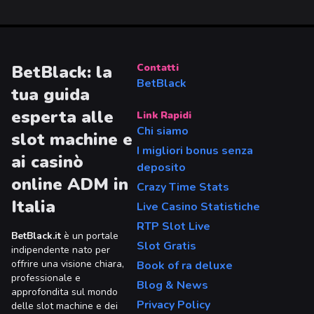
BetBlack: la
Contatti
BetBlack
tua guida
esperta alle
Link Rapidi
Chi siamo
slot machine e
I migliori bonus senza
ai casinò
deposito
online ADM in
Crazy Time Stats
Italia
Live Casino Statistiche
RTP Slot Live
BetBlack.it
è un portale
Slot Gratis
indipendente nato per
offrire una visione chiara,
Book of ra deluxe
professionale e
Blog & News
approfondita sul mondo
Privacy Policy
delle slot machine e dei