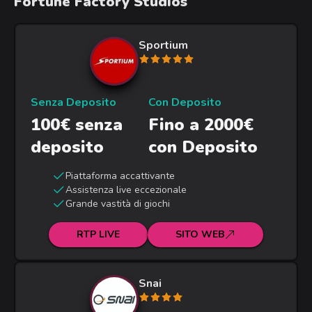
Fortune Factory Studios
Sportium
Senza Deposito
Con Deposito
100€ senza
Fino a 2000€
deposito
con Deposito
Piattaforma accattivante
Assistenza live eccezionale
Grande vastità di giochi
RTP LIVE
SITO WEB
Snai