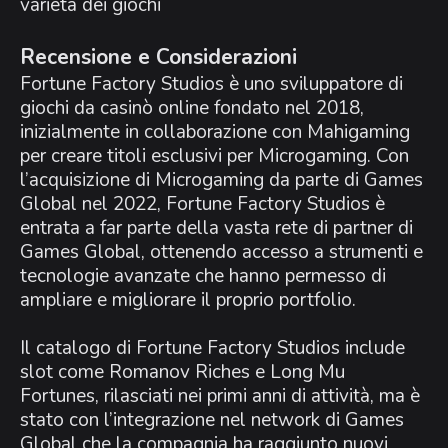
varietà dei giochi
Recensione e Considerazioni
Fortune Factory Studios è uno sviluppatore di
giochi da casinò online fondato nel 2018,
inizialmente in collaborazione con Mahigaming
per creare titoli esclusivi per Microgaming. Con
l’acquisizione di Microgaming da parte di Games
Global nel 2022, Fortune Factory Studios è
entrata a far parte della vasta rete di partner di
Games Global, ottenendo accesso a strumenti e
tecnologie avanzate che hanno permesso di
ampliare e migliorare il proprio portfolio.
Il catalogo di Fortune Factory Studios include
slot come
Romanov Riches
e
Long Mu
Fortunes
, rilasciati nei primi anni di attività, ma è
stato con l’integrazione nel network di Games
Global che la compagnia ha raggiunto nuovi