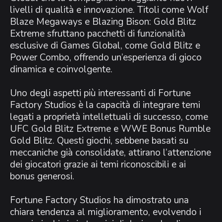
livelli di qualità e innovazione. Titoli come
Wolf
Blaze Megaways
e
Blazing Bison: Gold Blitz
Extreme
sfruttano pacchetti di funzionalità
esclusive di Games Global, come Gold Blitz e
Power Combo, offrendo un’esperienza di gioco
dinamica e coinvolgente.
Uno degli aspetti più interessanti di Fortune
Factory Studios è la capacità di integrare temi
legati a proprietà intellettuali di successo, come
UFC Gold Blitz Extreme
e
WWE Bonus Rumble
Gold Blitz
. Questi giochi, sebbene basati su
meccaniche già consolidate, attirano l’attenzione
dei giocatori grazie ai temi riconoscibili e ai
bonus generosi.
Fortune Factory Studios ha dimostrato una
chiara tendenza al miglioramento, evolvendo i