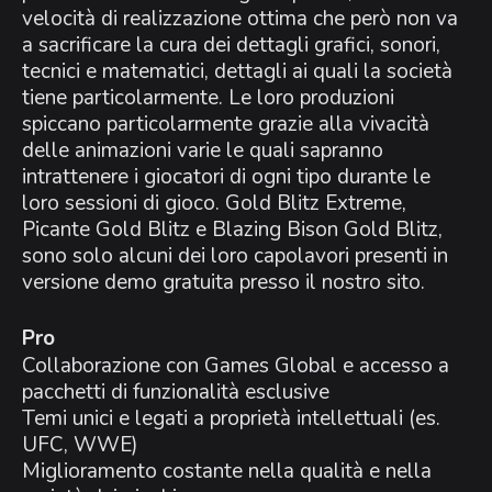
velocità di realizzazione ottima che però non va
a sacrificare la cura dei dettagli grafici, sonori,
tecnici e matematici, dettagli ai quali la società
tiene particolarmente. Le loro produzioni
spiccano particolarmente grazie alla vivacità
delle animazioni varie le quali sapranno
intrattenere i giocatori di ogni tipo durante le
loro sessioni di gioco. Gold Blitz Extreme,
Picante Gold Blitz e Blazing Bison Gold Blitz,
sono solo alcuni dei loro capolavori presenti in
versione demo gratuita presso il nostro sito.
Pro
Collaborazione con Games Global e accesso a
pacchetti di funzionalità esclusive
Temi unici e legati a proprietà intellettuali (es.
UFC, WWE)
Miglioramento costante nella qualità e nella