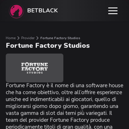
BETBLACK
Home
Provider
Fortune Factory Studios
Fortune Factory Studios
Fortune Factory è il nome di una software house
che ha come obiettivo, oltre all’offrire esperienze
uniche ed indimenticabili ai giocatori, quello di
migliorarsi giorno dopo giorno, garantendo una
vasta gamma di slot dai temi più variegati. Il
team del provider Fortune Factory produce
periodicamente titoli di gran qualità, con una