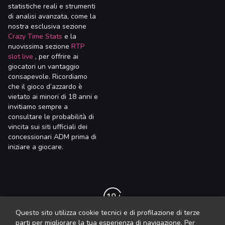
statistiche reali e strumenti
di analisi avanzata, come la
nostra esclusiva sezione
Crazy Time Stats
e la
nuovissima sezione
RTP
slot live
, per offrire ai
giocatori un vantaggio
consapevole. Ricordiamo
che il gioco d’azzardo è
vietato ai minori di 18 anni e
invitiamo sempre a
consultare le probabilità di
vincita sui siti ufficiali dei
concessionari ADM prima di
iniziare a giocare.
Questo sito utilizza cookie tecnici e di profilazione di terze
parti per migliorare la tua esperienza di navigazione. Per