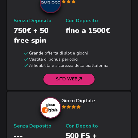
Senza Deposito
Con Deposito
750€ + 50
fino a 1500€
free spin
Grande offerta di slot e giochi
Vastità di bonus periodici
Affidabilità e sicurezza della piattaforma
SITO WEB
Gioco Digitale
Senza Deposito
Con Deposito
---
500 FS +