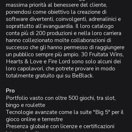
massima priorità al benessere del cliente,
ponendosi come obiettivo la creazione di
software divertenti, coinvolgenti, adrenalinici e
soprattutto all’avanguardia. Il loro catalogo
conta più di 200 produzioni e nella loro carriera
hanno collezionato molte collaborazioni di
successo che gli hanno permesso di raggiungere
un pubblico sempre più ampio. 30 Fruitata Wins,
Hearts & Love e Fire Lord sono solo alcuni dei
loro capolavori, che potrete provare in modo
totalmente gratuito qui su BeBlack.
Pro
Portfolio vasto con oltre 500 giochi, tra slot,
bingo e roulette
Tecnologie avanzate come la suite "Big 5" per il
gioco online e terrestre
Presenza globale con licenze e certificazioni