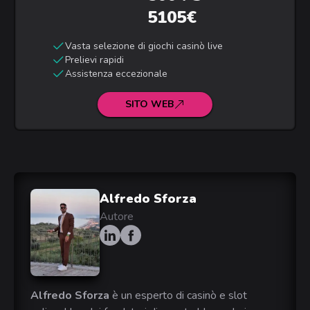
5105€
Vasta selezione di giochi casinò live
Prelievi rapidi
Assistenza eccezionale
SITO WEB
Alfredo Sforza
Autore
Alfredo Sforza
è un esperto di casinò e slot