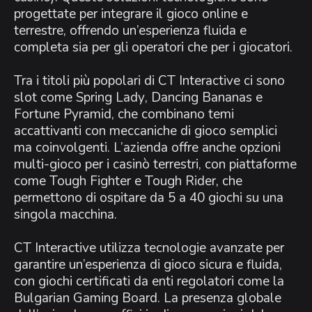
progettate per integrare il gioco online e
terrestre, offrendo un’esperienza fluida e
completa sia per gli operatori che per i giocatori.
Tra i titoli più popolari di CT Interactive ci sono
slot come
Spring Lady
,
Dancing Bananas
e
Fortune Pyramid
, che combinano temi
accattivanti con meccaniche di gioco semplici
ma coinvolgenti. L’azienda offre anche opzioni
multi-gioco per i casinò terrestri, con piattaforme
come
Tough Fighter
e
Tough Rider
, che
permettono di ospitare da 5 a 40 giochi su una
singola macchina.
CT Interactive utilizza tecnologie avanzate per
garantire un’esperienza di gioco sicura e fluida,
con giochi certificati da enti regolatori come la
Bulgarian Gaming Board. La presenza globale