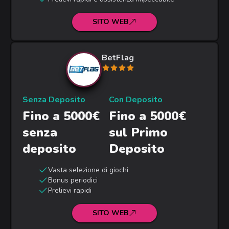
SITO WEB
BetFlag
Senza Deposito
Con Deposito
Fino a 5000€
Fino a 5000€
senza
sul Primo
deposito
Deposito
Vasta selezione di giochi
Bonus periodici
Prelievi rapidi
SITO WEB