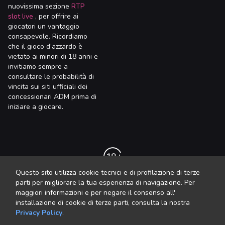
nuovissima sezione
RTP
slot live
, per offrire ai
giocatori un vantaggio
consapevole. Ricordiamo
che il gioco d’azzardo è
vietato ai minori di 18 anni e
invitiamo sempre a
consultare le probabilità di
vincita sui siti ufficiali dei
concessionari ADM prima di
iniziare a giocare.
Questo sito utilizza cookie tecnici e di profilazione di terze
parti per migliorare la tua esperienza di navigazione. Per
maggiori informazioni e per negare il consenso all'
installazione di cookie di terze parti, consulta la nostra
Privacy Policy
.