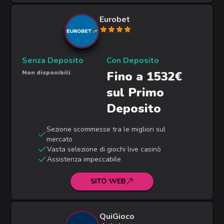
Eurobet
Senza Deposito
Con Deposito
Non disponibili
Fino a 1532€
sul Primo
Deposito
Sezione scommesse tra le migliori sul
mercato
Vasta selezione di giochi live casinò
Assistenza impeccabile
SITO WEB
QuiGioco