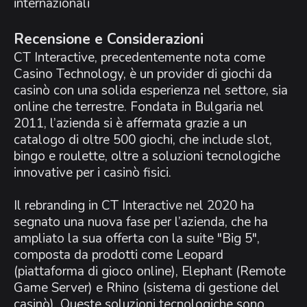
internazionali
Recensione e Considerazioni
CT Interactive, precedentemente nota come
Casino Technology, è un provider di giochi da
casinò con una solida esperienza nel settore, sia
online che terrestre. Fondata in Bulgaria nel
2011, l’azienda si è affermata grazie a un
catalogo di oltre 500 giochi, che include slot,
bingo e roulette, oltre a soluzioni tecnologiche
innovative per i casinò fisici.
Il rebranding in CT Interactive nel 2020 ha
segnato una nuova fase per l’azienda, che ha
ampliato la sua offerta con la suite "Big 5",
composta da prodotti come
Leopard
(piattaforma di gioco online),
Elephant
(Remote
Game Server) e
Rhino
(sistema di gestione del
casinò). Queste soluzioni tecnologiche sono