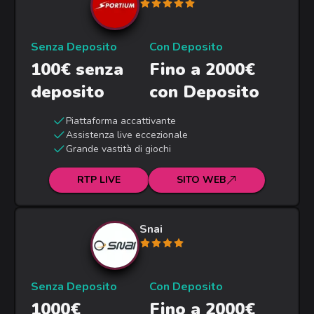
Senza Deposito
Con Deposito
100€ senza
Fino a 2000€
deposito
con Deposito
Piattaforma accattivante
Assistenza live eccezionale
Grande vastità di giochi
RTP LIVE
SITO WEB
Snai
Senza Deposito
Con Deposito
1000€
Fino a 2000€