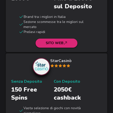
sul Deposito
Brand tra i migliori in Italia
Sezione scommesse tra le migliori sul
mercato
Prelievi rapidi
SITO WEB
StarCasinò
Senza Deposito
Con Deposito
150 Free
2050€
Spins
cashback
Vasta selezione di giochi con novità